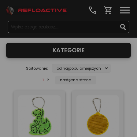
call
shopping_cart
KATEGORIE
Sortowanie:
1
2
następna strona