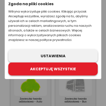
Zgoda na pliki cookies
Witryna wykorzystuje pliki cookies. Klikając przycisk
Akceptuję wszystkie, wyrażasz zgodę na to, abyśmy
używali ich w celach marketingowych, w tym
personalizacji reklam, analizowania ruchu na naszych
stronach, a także w celach biznesowych. Więcej
informacji o wykorzystywanych plikach cookies
Zawieszka twarda
Zawieszka twarda
odblaskowa - T-
odblaskowa -
znajdziesz w naszej polityce prywatności.
shirt
Śnieżynka
Od
3,28 zł
Od
3,28 zł
USTAWIENIA
AKCEPTUJĘ WSZYSTKIE
Zawieszka twarda
Zawieszka twarda
odblaskowa - Auto
odblaskowa - Bus