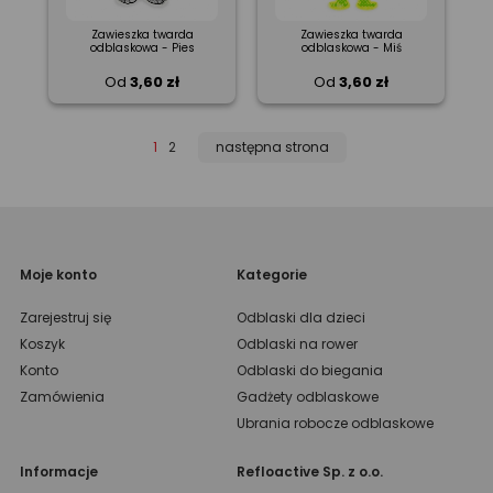
Zawieszka twarda
Zawieszka twarda
odblaskowa - Pies
odblaskowa - Miś
Od
3,60 zł
Od
3,60 zł
1
2
następna strona
Moje konto
Kategorie
Zarejestruj się
Odblaski dla dzieci
Koszyk
Odblaski na rower
Konto
Odblaski do biegania
Zamówienia
Gadżety odblaskowe
Ubrania robocze odblaskowe
Informacje
Refloactive Sp. z o.o.