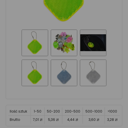
Ilość sztuk
1-50
50-200
200-500
500-1000
>1000
Brutto
7,01 zł
5,36 zł
4,44 zł
3,60 zł
3,28 zł