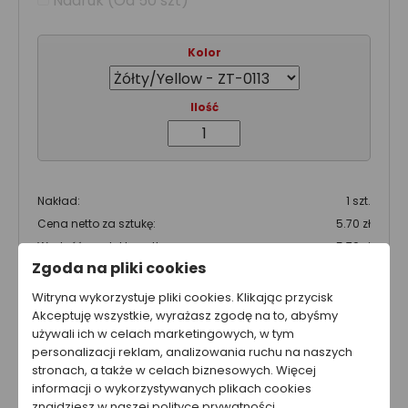
Nadruk (Od 50 szt)
Kolor
Ilość
Nakład:
1 szt.
Cena netto za sztukę:
5.70 zł
Wartość produktu netto:
5.70 zł
Zgoda na pliki cookies
Całkowity koszt brutto
Witryna wykorzystuje pliki cookies. Klikając przycisk
7.01 zł
Akceptuję wszystkie, wyrażasz zgodę na to, abyśmy
używali ich w celach marketingowych, w tym
Całkowity koszt netto
personalizacji reklam, analizowania ruchu na naszych
5.70 zł
stronach, a także w celach biznesowych. Więcej
informacji o wykorzystywanych plikach cookies
Cena nie zawiera kosztów wysyłki.
znajdziesz w naszej polityce prywatności.