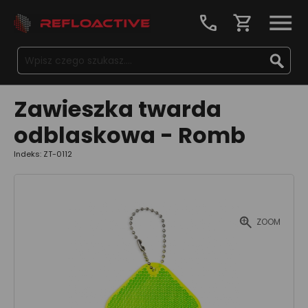
call
shopping_cart
Zawieszka twarda
odblaskowa - Romb
Indeks: ZT-0112
ZOOM