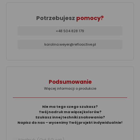
Potrzebujesz
pomocy?
+48 504 828 179
karolina.weyer@refloactive.pl
Podsumowanie
Więcej informacji o produkcie
Nie ma tego czego szukasz?
Twój nadruk ma więcej kolorów?
Szukasz innej techniki znakowania?
Napisz do nas – wycenimy Twój projekt indywidualnie!