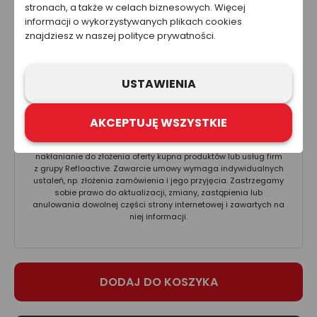
6.69 zł
stronach, a także w celach biznesowych. Więcej
informacji o wykorzystywanych plikach cookies
Całkowity koszt netto
znajdziesz w naszej polityce prywatności.
5.44 zł
Cena nie zawiera kosztów wysyłki.
USTAWIENIA
Ta strona została przygotowana w celach informacyjnych. W
żadnym wypadku informacje zawarte na stronie nie powinny
AKCEPTUJĘ WSZYSTKIE
być wykorzystywane ani traktowane jako oferta sprzedaży,
natomiast mogą być traktowane jako zaproszenie lub
nakłanianie do złożenia oferty kupna produktów lub usług firm
z grupy Refloactive. Zawarcie umowy wymaga indywidualnych
ustaleń, np. złożenia zamówienia i jego przyjęcia. Zastrzegamy
sobie prawo do aktualizacji, zmiany, zastąpienia lub
anulowania dowolnej części strony internetowej i zawartych na
niej informacji.