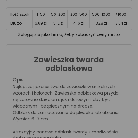
Ilość sztuk
1-50
50-200
200-500
500-1000
>1000
Brutto
6,69 zł
5,12 zł
4,16 zł
3,28 zł
3,04 zł
Zaloguj się jako firma, żeby zobaczyć ceny netto
Zawieszka twarda
odblaskowa
Opis:
Najlepszej jakości twarde zawieszki w unikalnych
wzorach i kolorach. Zawieszka odblaskowa przyda
się zarówno dzieciom, jak i dorosłym, aby być
widocznym i bezpiecznym na drodze.
Odblask do zamocowania do plecaka lub ubrania.
Wymiar: 6-7 cm.
Atrakcyjny cenowo odblask twardy z możliwością