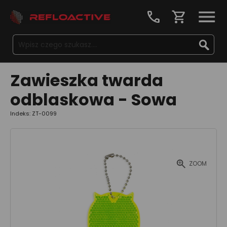
call
shopping_cart
Zawieszka twarda
odblaskowa - Sowa
Indeks: ZT-0099
ZOOM