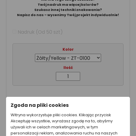
Twój nadruk ma więcej kolorów?
Szukasz innej techniki znakowania?
Napisz do nas – wycenimy Twój projekt indywidualnie!
Nadruk (Od 50 szt)
Kolor
Ilość
Nakład:
1 szt.
Zgoda na pliki cookies
Cena netto za sztukę:
5.44 zł
Wartość produktu netto:
5.44 zł
Witryna wykorzystuje pliki cookies. Klikając przycisk
Akceptuję wszystkie, wyrażasz zgodę na to, abyśmy
używali ich w celach marketingowych, w tym
Całkowity koszt brutto
personalizacji reklam, analizowania ruchu na naszych