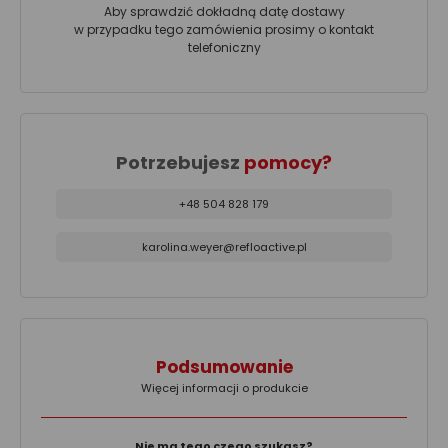
Aby sprawdzić dokładną datę dostawy
w przypadku tego zamówienia prosimy o kontakt
telefoniczny
Potrzebujesz
pomocy?
+48 504 828 179
karolina.weyer@refloactive.pl
Podsumowanie
Więcej informacji o produkcie
Nie ma tego czego szukasz?