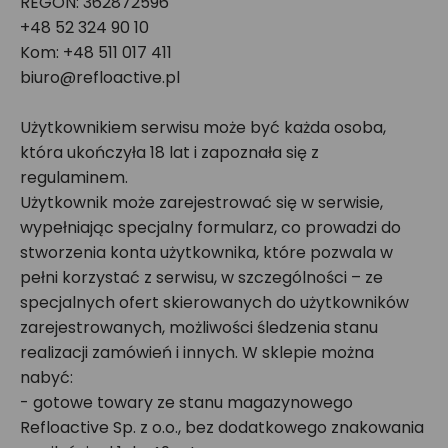
REGON: 362872596
+48 52 324 90 10
Kom: +48 511 017 411
biuro@refloactive.pl
Użytkownikiem serwisu może być każda osoba,
która ukończyła 18 lat i zapoznała się z
regulaminem.
Użytkownik może zarejestrować się w serwisie,
wypełniając specjalny formularz, co prowadzi do
stworzenia konta użytkownika, które pozwala w
pełni korzystać z serwisu, w szczególności – ze
specjalnych ofert skierowanych do użytkowników
zarejestrowanych, możliwości śledzenia stanu
realizacji zamówień i innych. W sklepie można
nabyć:
- gotowe towary ze stanu magazynowego
Refloactive Sp. z o.o., bez dodatkowego znakowania