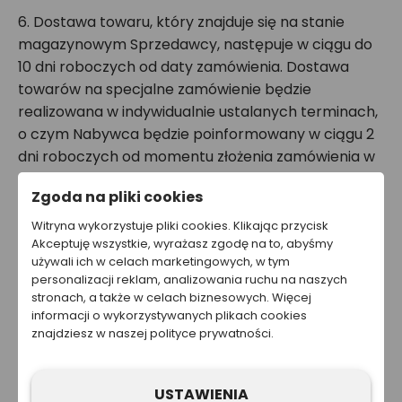
6. Dostawa towaru, który znajduje się na stanie
magazynowym Sprzedawcy, następuje w ciągu do
10 dni roboczych od daty zamówienia. Dostawa
towarów na specjalne zamówienie będzie
realizowana w indywidualnie ustalanych terminach,
o czym Nabywca będzie poinformowany w ciągu 2
dni roboczych od momentu złożenia zamówienia w
ramach warunków realizacji zamówienia.
Zgoda na pliki cookies
7. W przypadku złożenia przez Nabywcę
Witryna wykorzystuje pliki cookies. Klikając przycisk
Akceptuję wszystkie, wyrażasz zgodę na to, abyśmy
zamówienia na towary nietypowe lub o wysokiej
używali ich w celach marketingowych, w tym
wartości, Sprzedawca może, w procesie
personalizacji reklam, analizowania ruchu na naszych
potwierdzenia zamówienia, zażądać wpłaty zaliczki
stronach, a także w celach biznesowych. Więcej
na poczet realizacji zamówienia lub przedpłaty
informacji o wykorzystywanych plikach cookies
znajdziesz w naszej polityce prywatności.
pełnej wartości zamówienia, co będzie zaznaczone
w warunkach realizacji zamówienia. Przedpłata taka
będzie udokumentowana fakturą VAT, wystawioną
USTAWIENIA