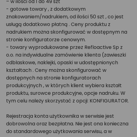
– w ilości od 1 do 49 szt
- gotowe towary , z dodatkowym
znakowaniem/nadrukiem, od ilości 50 szt , co jest
usługą dodatkowo płatną . Ceny produktu z
nadrukiem można skonfigurować w dostępnym na
stronie konfiguratorze cenowym.
- towary wyprodukowane przez Refloactive Sp z
o.o. na indywidualne zamówienie klienta (zawieszki
odblaskowe, naklejki, opaski w udostępnionych
kształtach . Ceny można skonfigurować w
dostępnych na stronie konfiguratorach
produkcyjnych , w których klient wybiera kształt
produktu, surowce produkcyjne, opcje nadruku. W
tym celu należy skorzystać z opcji: KONFIGURATOR.
Rejestracja konta użytkownika w serwisie jest
dobrowolna oraz bezpłatna. Nie jest ona konieczna
do standardowego użytkowania serwisu, a w