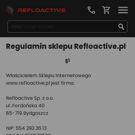
call
shopping_cart
Regulamin sklepu Refloactive.pl
§1
Właścicielem Sklepu Internetowego
www.refloactive.pl jest firma:
Refloactive Sp. z o.o.
ul. Fordońska 40
85-719 Bydgoszcz
NIP: 554 293 26 13