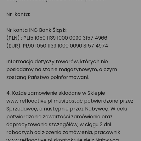
Nr konta:
Nr konta ING Bank Śląski:
(PLN) : PL15 1050 1139 1000 0090 3157 4966
(EUR): PL90 1050 1139 1000 0090 3157 4974
Informacja dotyczy towarów, których nie
posiadamy na stanie magazynowym, o czym
zostaną Państwo poinformowani.
4. Każde zamówienie składane w Sklepie
www.refloactive.pl musi zostać potwierdzone przez
Sprzedawcę, a następnie przez Nabywcę. W celu
potwierdzenia zawartości zamówienia oraz
doprecyzowania szczegółów, w ciągu 2 dni
roboczych od złożenia zamówienia, pracownik
www.refloactive.pl skontaktuje się z Nabywcą