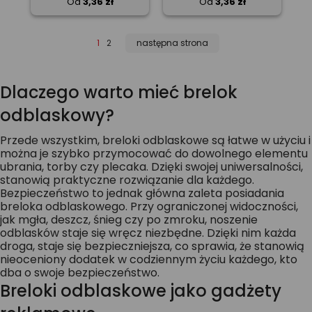
Od
3,36 zł
Od
3,36 zł
1
2
następna strona
Dlaczego warto mieć brelok
odblaskowy?
Przede wszystkim, breloki odblaskowe są łatwe w użyciu i
można je szybko przymocować do dowolnego elementu
ubrania, torby czy plecaka. Dzięki swojej uniwersalności,
stanowią praktyczne rozwiązanie dla każdego.
Bezpieczeństwo to jednak główna zaleta posiadania
breloka odblaskowego. Przy ograniczonej widoczności,
jak mgła, deszcz, śnieg czy po zmroku, noszenie
odblasków staje się wręcz niezbędne. Dzięki nim każda
droga, staje się bezpieczniejsza, co sprawia, że stanowią
nieoceniony dodatek w codziennym życiu każdego, kto
dba o swoje bezpieczeństwo.
Breloki odblaskowe jako gadżety