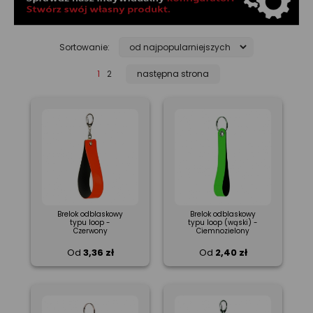
Sortowanie:
1
2
następna strona
Brelok odblaskowy
Brelok odblaskowy
typu loop -
typu loop (wąski) -
Czerwony
Ciemnozielony
Od
3,36 zł
Od
2,40 zł