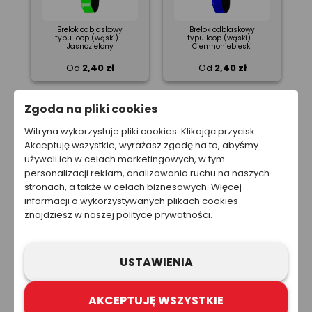
Brelok odblaskowy
Brelok odblaskowy
typu loop (wąski) -
typu loop (wąski) -
Jasnozielony
Ciemnoniebieski
Od
2,40 zł
Od
2,40 zł
Zgoda na pliki cookies
Witryna wykorzystuje pliki cookies. Klikając przycisk
Akceptuję wszystkie, wyrażasz zgodę na to, abyśmy
używali ich w celach marketingowych, w tym
personalizacji reklam, analizowania ruchu na naszych
stronach, a także w celach biznesowych. Więcej
informacji o wykorzystywanych plikach cookies
znajdziesz w naszej polityce prywatności.
Brelok odblaskowy
Brelok odblaskowy
typu loop (wąski) -
typu loop - Srebrny
Czerwony
Od
2,40 zł
Od
3,36 zł
USTAWIENIA
AKCEPTUJĘ WSZYSTKIE