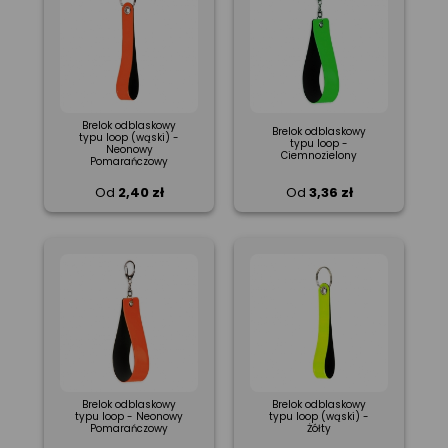
Brelok odblaskowy
Brelok odblaskowy
typu loop (wąski) -
typu loop -
Neonowy
Ciemnozielony
Pomarańczowy
Od
2,40 zł
Od
3,36 zł
Brelok odblaskowy
Brelok odblaskowy
typu loop - Neonowy
typu loop (wąski) -
Pomarańczowy
Żółty