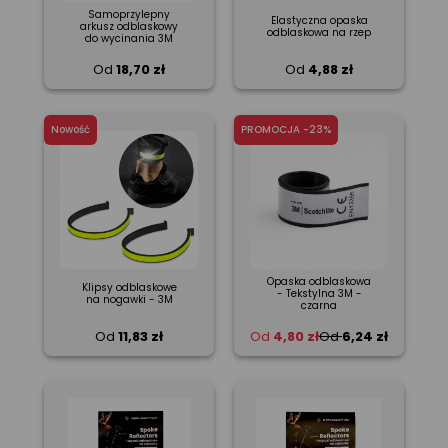
Samoprzylepny
Elastyczna opaska
arkusz odblaskowy
odblaskowa na rzep
do wycinania 3M
Od
18,70 zł
Od
4,88 zł
Nowość
PROMOCJA -23%
Opaska odblaskowa
Klipsy odblaskowe
- Tekstylna 3M -
na nogawki - 3M
czarna
Od
11,83 zł
Od
4,80 zł
Od
6,24 zł