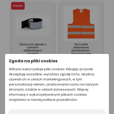
Nowość
Elastyczna opaska z
Kamizelka
szerokim
odblaskowa
odblaskowym
standardowa -
paskiem
Pomarańczowa
Zgoda na pliki cookies
Od
6,08 zł
Od
10,39 zł
Witryna wykorzystuje pliki cookies. Klikając przycisk
Akceptuję wszystkie, wyrażasz zgodę na to, abyśmy
używali ich w celach marketingowych, w tym
personalizacji reklam, analizowania ruchu na naszych
stronach, a także w celach biznesowych. Więcej
informacji o wykorzystywanych plikach cookies
znajdziesz w naszej polityce prywatności.