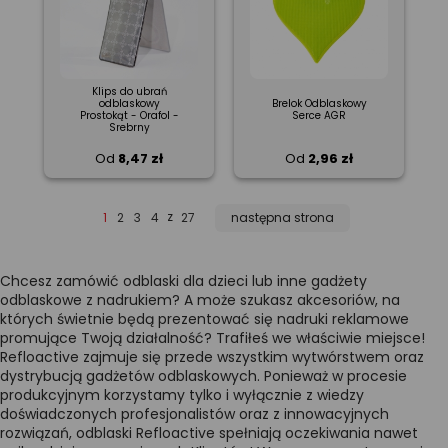
Klips do ubrań
odblaskowy
Brelok Odblaskowy
Prostokąt - Orafol -
Serce AGR
Srebrny
Od
8,47 zł
Od
2,96 zł
z
1
2
3
4
27
następna strona
Chcesz zamówić odblaski dla dzieci lub inne gadżety
odblaskowe z nadrukiem? A może szukasz akcesoriów, na
których świetnie będą prezentować się nadruki reklamowe
promujące Twoją działalność? Trafiłeś we właściwie miejsce!
Refloactive zajmuje się przede wszystkim wytwórstwem oraz
dystrybucją gadżetów odblaskowych. Ponieważ w procesie
produkcyjnym korzystamy tylko i wyłącznie z wiedzy
doświadczonych profesjonalistów oraz z innowacyjnych
rozwiązań, odblaski Refloactive spełniają oczekiwania nawet