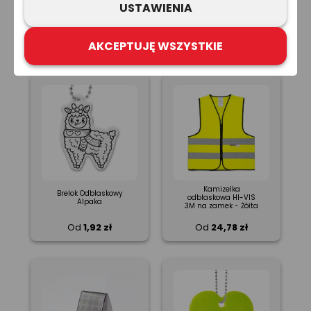
Kamizelka
USTAWIENIA
Brelok Odblaskowy
odblaskowa HI-VIS
Kółko 5 cm
Plus - Żółta
Od
1,48 zł
Od
53,57 zł
AKCEPTUJĘ WSZYSTKIE
Kamizelka
Brelok Odblaskowy
odblaskowa HI-VIS
Alpaka
3M na zamek - Żółta
Od
1,92 zł
Od
24,78 zł