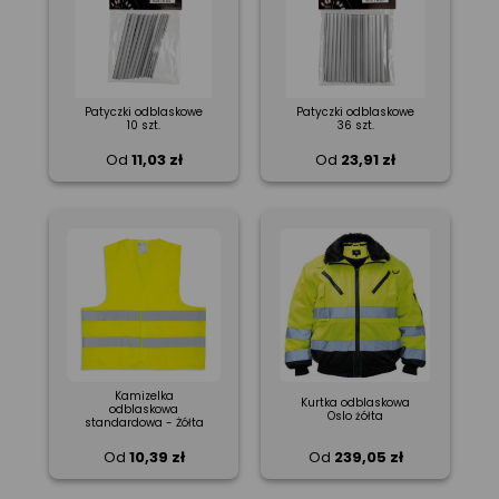
Patyczki odblaskowe
Patyczki odblaskowe
10 szt.
36 szt.
Od
11,03 zł
Od
23,91 zł
Kamizelka
Kurtka odblaskowa
odblaskowa
Oslo żółta
standardowa - Żółta
Od
10,39 zł
Od
239,05 zł