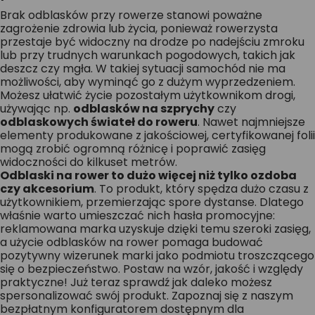
Brak odblasków przy rowerze stanowi poważne
zagrożenie zdrowia lub życia, ponieważ rowerzysta
przestaje być widoczny na drodze po nadejściu zmroku
lub przy trudnych warunkach pogodowych, takich jak
deszcz czy mgła. W takiej sytuacji samochód nie ma
możliwości, aby wyminąć go z dużym wyprzedzeniem.
Możesz ułatwić życie pozostałym użytkownikom drogi,
używając np.
odblasków na szprychy
czy
odblaskowych świateł do roweru
. Nawet najmniejsze
elementy produkowane z jakościowej, certyfikowanej folii
mogą zrobić ogromną różnicę i poprawić zasięg
widoczności do kilkuset metrów.
Odblaski na rower to dużo więcej niż tylko ozdoba
czy akcesorium
. To produkt, który spędza dużo czasu z
użytkownikiem, przemierzając spore dystanse. Dlatego
właśnie warto umieszczać nich hasła promocyjne:
reklamowana marka uzyskuje dzięki temu szeroki zasięg,
a użycie odblasków na rower pomaga budować
pozytywny wizerunek marki jako podmiotu troszczącego
się o bezpieczeństwo. Postaw na wzór, jakość i względy
praktyczne! Już teraz sprawdź jak daleko możesz
spersonalizować swój produkt. Zapoznaj się z naszym
bezpłatnym konfiguratorem dostępnym dla