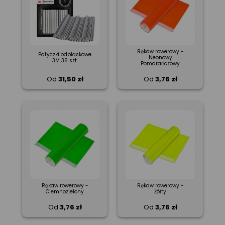
Rękaw rowerowy -
Patyczki odblaskowe
Neonowy
3M 36 szt.
Pomarańczowy
Od
31,50 zł
Od
3,76 zł
Rękaw rowerowy -
Rękaw rowerowy -
Ciemnozielony
Żółty
Od
3,76 zł
Od
3,76 zł