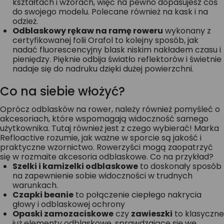
kształtach i wzorach, więc na pewno dopasujesz coś
do swojego modelu. Polecane również na kask i na
odzież.
Odblaskowy rękaw na ramę roweru
wykonany z
certyfikowanej folii Orafol to kolejny sposób, jak
nadać fluorescencyjny blask niskim nakładem czasu i
pieniędzy. Pięknie odbija światło reflektorów i świetnie
nadaje się do nadruku dzięki dużej powierzchni.
Co na siebie włożyć?
Oprócz odblasków na rower, należy również pomyśleć o
akcesoriach, które wspomagają widoczność samego
użytkownika. Tutaj również jest z czego wybierać! Marka
Refloactive rozumie, jak ważne w sporcie są jakość i
praktyczne wzornictwo. Rowerzyści mogą zaopatrzyć
się w rozmaite akcesoria odblaskowe. Co na przykład?
Szelki i kamizelki odblaskowe
to doskonały sposób
na zapewnienie sobie widoczności w trudnych
warunkach.
Czapki beanie
to połączenie ciepłego nakrycia
głowy i odblaskowej ochrony
Opaski zamozaciskowe
czy
zawieszki
to klasyczne
już elementy odblaskowe, sprawdzające się we