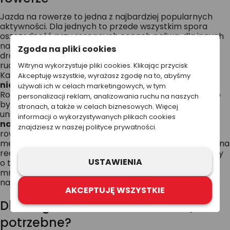
Jazda na rowerze to jedna z najbardziej popularnych
aktywności. Dla jednych to przede wszystkim spora
oszczędność przy rosnących cenach paliwa, dla innych
najbardziej ekologiczny sposób przemieszczania się i
Zgoda na pliki cookies
droga do zapewnienia sobie niezbędnej aktywności
ruchowej na co dzień.
Witryna wykorzystuje pliki cookies. Klikając przycisk
Każdy sport należy uprawiać bezpiecznie i pamiętać o
Akceptuję wszystkie, wyrażasz zgodę na to, abyśmy
niezbędnym oznakowaniu siebie i sprzętu
.
używali ich w celach marketingowych, w tym
Rowerzysta porusza się z dużą prędkością, więc często
personalizacji reklam, analizowania ruchu na naszych
bywa narażony na kolizję z innym pojazdem. Aby tego
stronach, a także w celach biznesowych. Więcej
uniknąć, należy przede wszystkim zapewnić sobie
informacji o wykorzystywanych plikach cookies
należytą widoczność
. Osoba poruszająca się na
znajdziesz w naszej polityce prywatności.
rowerze powinna być widoczna z co najmniej kilkuset
metrów, tak aby dać innym użytkownikom dość czasu na
reakcję w nagłych przypadkach. Szczególnie zaś należy
USTAWIENIA
o tym pamiętać w przypadku dzieci, które posiadają
mniejsze doświadczenie i częściej wykazują brak
należytej ostrożności.
AKCEPTUJĘ WSZYSTKIE
Dlaczego odblaski na rower są
potrzebne?