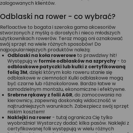
zalogowanych klientów.
Odblaski na rower - co wybrać?
Refloactive to bogata i szeroka gama akcesoriów
stworzonych z myślą o dorosłych i nieco młodszych
użytkownikach rowerów. Teraz mogą oni oznakować
swój sprzęt na wiele różnych sposobów! Do
najpopularniejszych produktów należą:
Odblaski na koła rowerowe
to prawdziwy hit!
Występują w
formie odblasków na szprychy
- to
odblaskowe patyczki lub kulki z certyfikowaną
folią 3M
, dzięki którym koło roweru stanie się
odblaskowe w ciemności! Kulki odblaskowe mogą
być czarne lub różnokolorowe. Bardzo łatwe w
samodzielnym montażu, ekonomiczne i efektywne.
Srebrne rękawy z folii AGR
, do zamocowania na
kierownicy, zapewnią doskonałą widoczność w
najtrudniejszych warunkach. Zabezpiecz swój sprzęt
niskim kosztem!
Naklejki na rower
- tutaj ogranicza Cię tylko
wyobraźnia! Wystarczy dodać kilka pasów. Naklejki z
certyfikowanej folii występują w wielu różnych