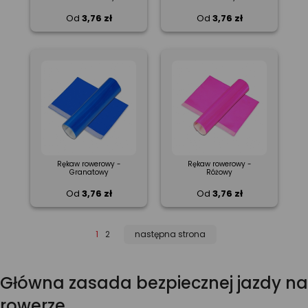
Od
3,76 zł
Od
3,76 zł
Rękaw rowerowy -
Rękaw rowerowy -
Granatowy
Różowy
Od
3,76 zł
Od
3,76 zł
1
2
następna strona
Główna zasada bezpiecznej jazdy na
rowerze