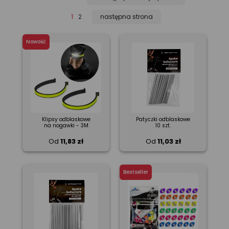
1
2
następna strona
Nowość
Klipsy odblaskowe
Patyczki odblaskowe
na nogawki - 3M
10 szt.
Od
11,83 zł
Od
11,03 zł
Bestseller