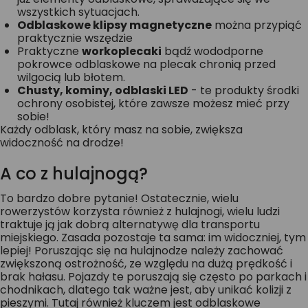
wszystkich sytuacjach.
Odblaskowe klipsy magnetyczne
można przypiąć
praktycznie wszędzie
Praktyczne
workoplecaki
bądź wododporne
pokrowce odblaskowe na plecak chronią przed
wilgocią lub błotem.
Chusty, kominy, odblaski LED
- te produkty środki
ochrony osobistej, które zawsze możesz mieć przy
sobie!
Każdy odblask, który masz na sobie, zwiększa
widoczność na drodze!
A co z hulajnogą?
To bardzo dobre pytanie! Ostatecznie, wielu
rowerzystów korzysta również z hulajnogi, wielu ludzi
traktuje ją jak dobrą alternatywę dla transportu
miejskiego. Zasada pozostaje ta sama: im widoczniej, tym
lepiej! Poruszając się na hulajnodze należy zachować
zwiększoną ostrożność, ze względu na dużą prędkość i
brak hałasu. Pojazdy te poruszają się często po parkach i
chodnikach, dlatego tak ważne jest, aby unikać kolizji z
pieszymi. Tutaj również kluczem jest odblaskowe