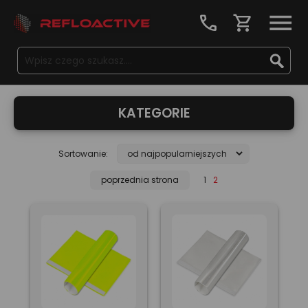
call
shopping_cart
KATEGORIE
Sortowanie:
poprzednia strona
1
2