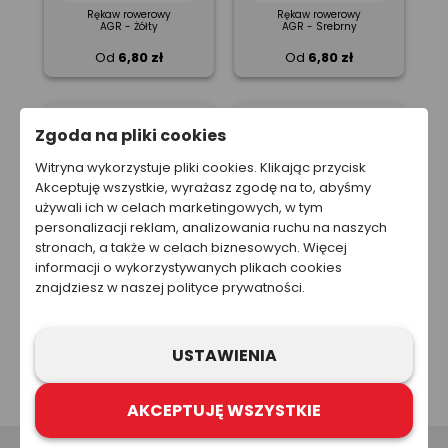
Rękaw rowerowy
Rękaw rowerowy
AGR - Żółty
AGR - Srebrny
Od
6,80 zł
Od
6,80 zł
Zgoda na pliki cookies
Witryna wykorzystuje pliki cookies. Klikając przycisk
Akceptuję wszystkie, wyrażasz zgodę na to, abyśmy
używali ich w celach marketingowych, w tym
personalizacji reklam, analizowania ruchu na naszych
stronach, a także w celach biznesowych. Więcej
informacji o wykorzystywanych plikach cookies
Rękaw rowerowy
Rękaw rowerowy
Orafol - Żółty
Orafol - Srebrny
znajdziesz w naszej polityce prywatności.
Od
8,79 zł
Od
8,79 zł
USTAWIENIA
poprzednia strona
1
2
AKCEPTUJĘ WSZYSTKIE