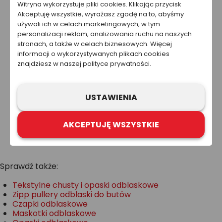
Witryna wykorzystuje pliki cookies. Klikając przycisk
Akceptuję wszystkie, wyrażasz zgodę na to, abyśmy
PROMOCJA -39%
używali ich w celach marketingowych, w tym
personalizacji reklam, analizowania ruchu na naszych
stronach, a także w celach biznesowych. Więcej
informacji o wykorzystywanych plikach cookies
znajdziesz w naszej polityce prywatności.
USTAWIENIA
Pompon odblaskowy
- Serce
Od
5,93 zł
Od
9,72 zł
AKCEPTUJĘ WSZYSTKIE
Sprawdź także:
Tekstylne chusty i opaski odblaskowe
Zipp pullery odblaski do butów
Czapki odblaskowe
Maskotki odblaskowe