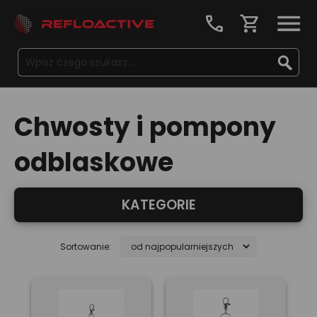
call
shopping_cart
Chwosty i pompony
odblaskowe
KATEGORIE
Sortowanie: