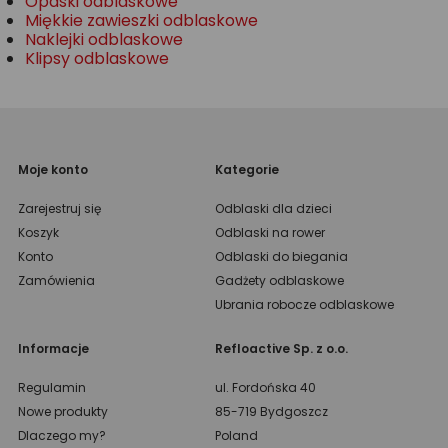
Opaski odblaskowe
Miękkie zawieszki odblaskowe
Naklejki odblaskowe
Klipsy odblaskowe
Moje konto
Kategorie
Zarejestruj się
Odblaski dla dzieci
Koszyk
Odblaski na rower
Konto
Odblaski do biegania
Zamówienia
Gadżety odblaskowe
Ubrania robocze odblaskowe
Informacje
Refloactive Sp. z o.o.
Regulamin
ul. Fordońska 40
Nowe produkty
85-719 Bydgoszcz
Dlaczego my?
Poland