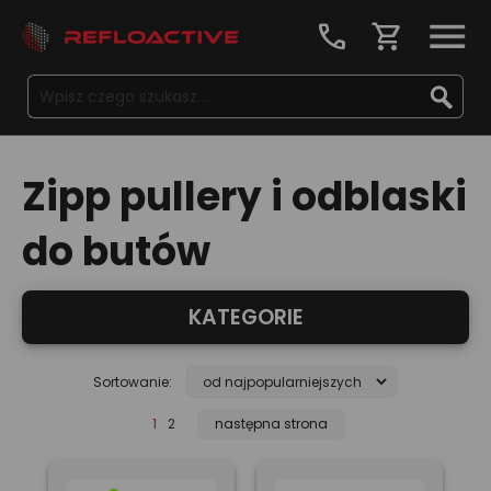
call
shopping_cart
Zipp pullery i odblaski
do butów
KATEGORIE
Sortowanie:
1
2
następna strona