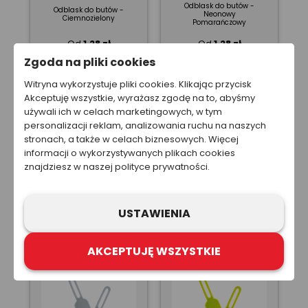
Odblask do butów -
Odblask do butów -
Neonowy
Ciemnozielony
Pomarańczowy
Od
1,28 zł
Od
1,28 zł
Zgoda na pliki cookies
Witryna wykorzystuje pliki cookies. Klikając przycisk
Akceptuję wszystkie, wyrażasz zgodę na to, abyśmy
używali ich w celach marketingowych, w tym
personalizacji reklam, analizowania ruchu na naszych
stronach, a także w celach biznesowych. Więcej
informacji o wykorzystywanych plikach cookies
znajdziesz w naszej polityce prywatności.
Zawieszki do
Zawieszki do
suwaków -
suwaków - Neonowe
Ciemnozielone
Pomarańczowe
USTAWIENIA
Od
1,44 zł
Od
1,44 zł
AKCEPTUJĘ WSZYSTKIE