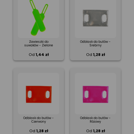
Zawieszki do
Odblask do butów -
suwaków - Zielone
Srebrny
Od
1,44 zł
Od
1,28 zł
Odblask do butów -
Odblask do butów -
Czerwony
Różowy
Od
1,28 zł
Od
1,28 zł