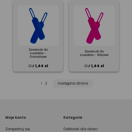
Zawieszki do
Zawieszki do
suwaków -
suwaków - Różowe
Granatowe
Od
1,44 zł
Od
1,44 zł
1
2
następna strona
Moje konto
Kategorie
Zarejestruj się
Odblaski dla dzieci