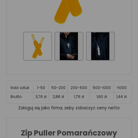
Ilość sztuk
1-50
50-200
200-500
500-1000
>1000
Brutto
3,76 zł
2,88 zł
1,76 zł
1,60 zł
1,44 zł
Zaloguj się jako firma, żeby zobaczyć ceny netto
Zip Puller Pomarańczowy