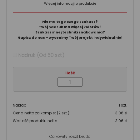
Więcej informacji o produkcie
Nie ma tego czego szukasz?
Twój nadruk ma więcej kolorów?
Szukasz innej techniki znakowania?
Napisz do nas – wycenimy Twój projekt indywidualnie!
Nadruk (Od 50 szt)
Ilość
Nakład:
1 szt.
Cena netto za komplet (2 szt.):
3.06 zł
Wartość produktu netto:
3.06 zł
Całkowity koszt brutto