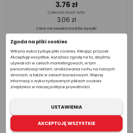
3.76 zł
Całkowity koszt netto
3.06 zł
Cena nie zawiera kosztów wysyłki.
Zgoda na pliki cookies
Ta strona została przygotowana w celach informacyjnych. W
Witryna wykorzystuje pliki cookies. Klikając przycisk
żadnym wypadku informacje zawarte na stronie nie powinny
Akceptuję wszystkie, wyrażasz zgodę na to, abyśmy
być wykorzystywane ani traktowane jako oferta sprzedaży,
używali ich w celach marketingowych, w tym
natomiast mogą być traktowane jako zaproszenie lub
personalizacji reklam, analizowania ruchu na naszych
nakłanianie do złożenia oferty kupna produktów lub usług firm
z grupy Refloactive. Zawarcie umowy wymaga indywidualnych
stronach, a także w celach biznesowych. Więcej
ustaleń, np. złożenia zamówienia i jego przyjęcia. Zastrzegamy
informacji o wykorzystywanych plikach cookies
sobie prawo do aktualizacji, zmiany, zastąpienia lub
znajdziesz w naszej polityce prywatności.
anulowania dowolnej części strony internetowej i zawartych na
niej informacji.
USTAWIENIA
AKCEPTUJĘ WSZYSTKIE