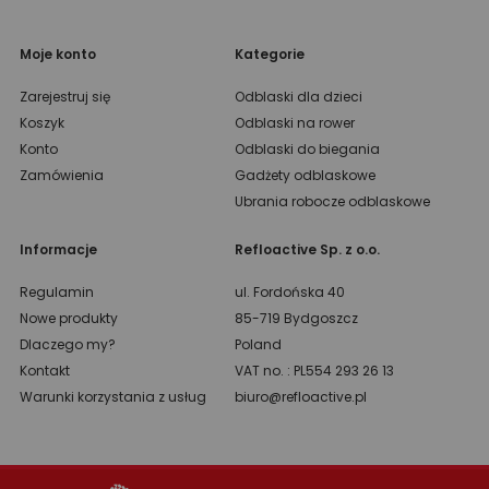
Moje konto
Kategorie
Zarejestruj się
Odblaski dla dzieci
Koszyk
Odblaski na rower
Konto
Odblaski do biegania
Zamówienia
Gadżety odblaskowe
Ubrania robocze odblaskowe
Informacje
Refloactive Sp. z o.o.
Regulamin
ul. Fordońska 40
Nowe produkty
85-719 Bydgoszcz
Dlaczego my?
Poland
Kontakt
VAT no. : PL554 293 26 13
Warunki korzystania z usług
biuro@refloactive.pl