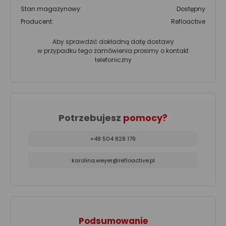
Stan magazynowy:
Dostępny
Producent:
Refloactive
Aby sprawdzić dokładną datę dostawy
w przypadku tego zamówienia prosimy o kontakt
telefoniczny
Potrzebujesz
pomocy?
+48 504 828 179
karolina.weyer@refloactive.pl
Podsumowanie