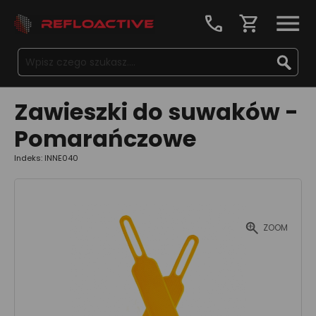
call
shopping_cart
Zawieszki do suwaków -
Pomarańczowe
Indeks: INNE040
ZOOM