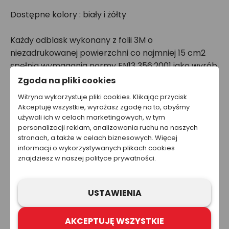
Dostępne kolory : biały i żółty
Każdy odblask wykonany z folii 3M o
niezadrukowanej powierzchni co najmniej 15 cm2
spełnia wymagania normy EN13 356:2001 jako wyrób
gotowy, co jako producent możemy potwierdzić
Zgoda na pliki cookies
deklaracją zgodności na życzenie klienta. Ważne:
Witryna wykorzystuje pliki cookies. Klikając przycisk
Folia refleksyjna 3M Scotchlite nie jest już
Akceptuję wszystkie, wyrażasz zgodę na to, abyśmy
produkowana w USA od marca 2020 roku, ale nasza
używali ich w celach marketingowych, w tym
personalizacji reklam, analizowania ruchu na naszych
firma nadal posiada ten surowiec w magazynie i
stronach, a także w celach biznesowych. Więcej
dlatego może jeszcze przez jakiś czas oferować
informacji o wykorzystywanych plikach cookies
folie refleksyjne 3M.
znajdziesz w naszej polityce prywatności.
Znak wodny na folii:
USTAWIENIA
AKCEPTUJĘ WSZYSTKIE