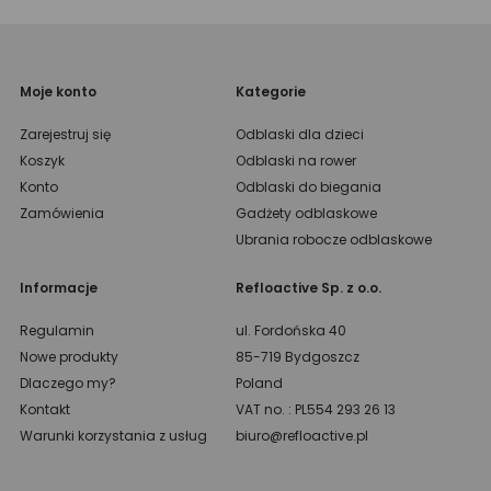
Moje konto
Kategorie
Zarejestruj się
Odblaski dla dzieci
Koszyk
Odblaski na rower
Konto
Odblaski do biegania
Zamówienia
Gadżety odblaskowe
Ubrania robocze odblaskowe
Informacje
Refloactive Sp. z o.o.
Regulamin
ul. Fordońska 40
Nowe produkty
85-719 Bydgoszcz
Dlaczego my?
Poland
Kontakt
VAT no. : PL554 293 26 13
Warunki korzystania z usług
biuro@refloactive.pl