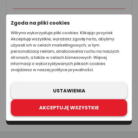
Ta strona została przygotowana w celach informacyjnych. W
Zgoda na pliki cookies
żadnym wypadku informacje zawarte na stronie nie powinny
być wykorzystywane ani traktowane jako oferta sprzedaży,
Witryna wykorzystuje pliki cookies. Klikając przycisk
natomiast mogą być traktowane jako zaproszenie lub
Akceptuję wszystkie, wyrażasz zgodę na to, abyśmy
nakłanianie do złożenia oferty kupna produktów lub usług firm
z grupy Refloactive. Zawarcie umowy wymaga indywidualnych
używali ich w celach marketingowych, w tym
ustaleń, np. złożenia zamówienia i jego przyjęcia. Zastrzegamy
personalizacji reklam, analizowania ruchu na naszych
sobie prawo do aktualizacji, zmiany, zastąpienia lub
stronach, a także w celach biznesowych. Więcej
anulowania dowolnej części strony internetowej i zawartych na
informacji o wykorzystywanych plikach cookies
niej informacji.
znajdziesz w naszej polityce prywatności.
USTAWIENIA
AKCEPTUJĘ WSZYSTKIE