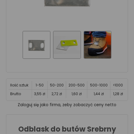
Ilość sztuk
1-50
50-200
200-500
500-1000
>1000
Brutto
3,55 zł
2,72 zł
1,60 zł
1,44 zł
1,28 zł
Zaloguj się jako firma, żeby zobaczyć ceny netto
Odblask do butów Srebrny