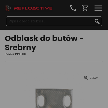
call
shopping_cart
Odblask do butów -
Srebrny
Indeks: INNE106
ZOOM