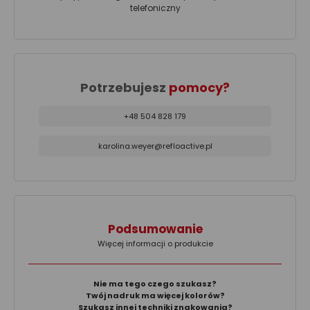
telefoniczny
Potrzebujesz
pomocy?
+48 504 828 179
karolina.weyer@refloactive.pl
Podsumowanie
Więcej informacji o produkcie
Nie ma tego czego szukasz?
Twój nadruk ma więcej kolorów?
Szukasz innej techniki znakowania?