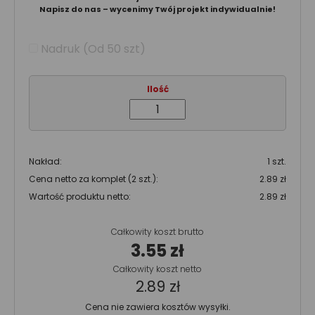
Napisz do nas – wycenimy Twój projekt indywidualnie!
Nadruk (Od 50 szt)
Ilość
Nakład:
1 szt.
Cena netto za komplet (2 szt.):
2.89 zł
Wartość produktu netto:
2.89 zł
Całkowity koszt brutto
3.55 zł
Całkowity koszt netto
2.89 zł
Cena nie zawiera kosztów wysyłki.