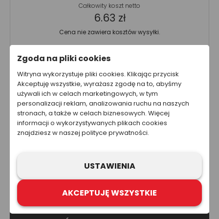
Całkowity koszt netto
6.63 zł
Cena nie zawiera kosztów wysyłki.
Zgoda na pliki cookies
Ta strona została przygotowana w celach informacyjnych. W
Witryna wykorzystuje pliki cookies. Klikając przycisk
żadnym wypadku informacje zawarte na stronie nie powinny
być wykorzystywane ani traktowane jako oferta sprzedaży,
Akceptuję wszystkie, wyrażasz zgodę na to, abyśmy
natomiast mogą być traktowane jako zaproszenie lub
używali ich w celach marketingowych, w tym
nakłanianie do złożenia oferty kupna produktów lub usług firm
personalizacji reklam, analizowania ruchu na naszych
z grupy Refloactive. Zawarcie umowy wymaga indywidualnych
stronach, a także w celach biznesowych. Więcej
ustaleń, np. złożenia zamówienia i jego przyjęcia. Zastrzegamy
informacji o wykorzystywanych plikach cookies
sobie prawo do aktualizacji, zmiany, zastąpienia lub
znajdziesz w naszej polityce prywatności.
anulowania dowolnej części strony internetowej i zawartych na
niej informacji.
USTAWIENIA
AKCEPTUJĘ WSZYSTKIE