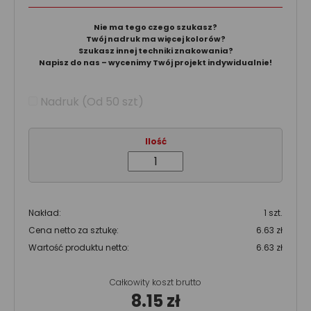
Nie ma tego czego szukasz?
Twój nadruk ma więcej kolorów?
Szukasz innej techniki znakowania?
Napisz do nas – wycenimy Twój projekt indywidualnie!
Nadruk (Od 50 szt)
Ilość
Nakład:
1 szt.
Cena netto za sztukę:
6.63 zł
Wartość produktu netto:
6.63 zł
Całkowity koszt brutto
8.15 zł