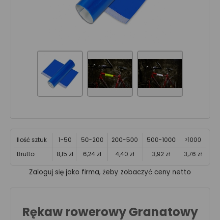
Ilość sztuk
1-50
50-200
200-500
500-1000
>1000
Brutto
8,15 zł
6,24 zł
4,40 zł
3,92 zł
3,76 zł
Zaloguj się jako firma, żeby zobaczyć ceny netto
Rękaw rowerowy Granatowy