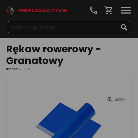
call
shopping_cart
Rękaw rowerowy -
Granatowy
Indeks: RE-0011
ZOOM