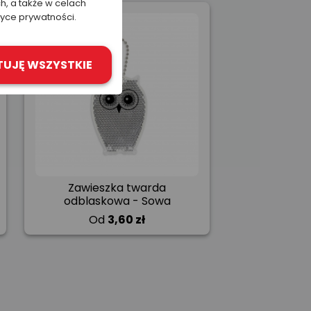
h, a także w celach
tyce prywatności.
TUJĘ WSZYSTKIE
Zawieszka twarda
odblaskowa - Sowa
Od
3,60 zł