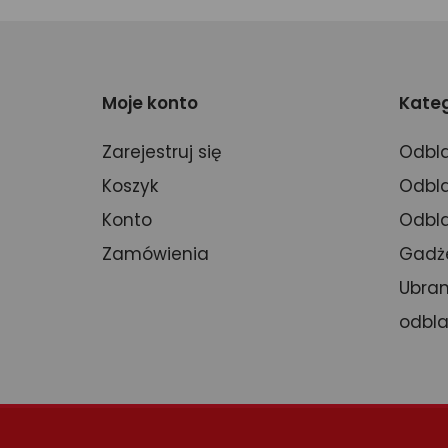
Moje konto
Kateg
Zarejestruj się
Odbla
Koszyk
Odbla
Konto
Odbla
Zamówienia
Gadż
Ubran
odbl