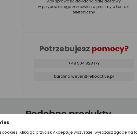
Aby sprawdzić dokładną datę dostawy
w przypadku tego zamówienia prosimy o kontakt
telefoniczny
Potrzebujesz
pomocy?
+48 504 828 179
karolina.weyer@refloactive.pl
Podobne produkty
kies
ki cookies. Klikając przycisk Akceptuję wszystkie, wyrażasz zgodę na t