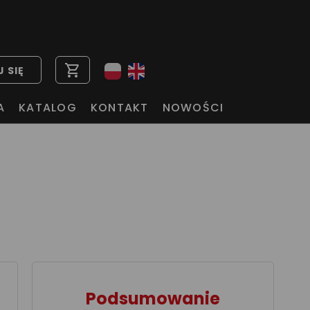
shopping_cart
 SIĘ
A
KATALOG
KONTAKT
NOWOŚCI
Podsumowanie