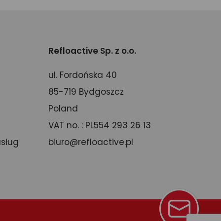
Refloactive Sp. z o.o.
ul. Fordońska 40
85-719 Bydgoszcz
Poland
VAT no. : PL554 293 26 13
usług
biuro@refloactive.pl