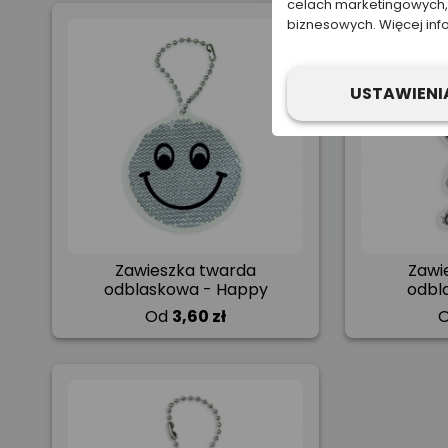
celach marketingowych, 
biznesowych. Więcej inf
USTAWIENI
Zawieszka twarda
Zawi
odblaskowa - Happy
odbl
Od
3,60 zł