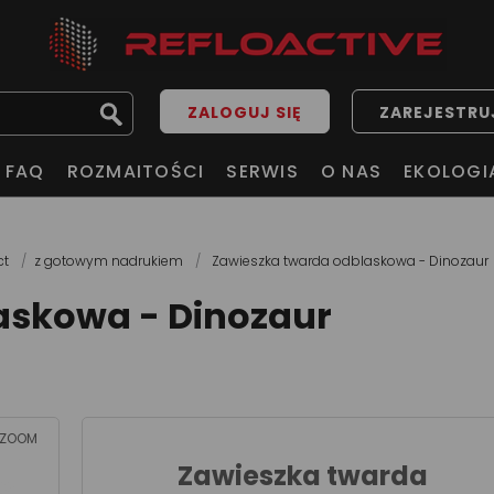
ZALOGUJ SIĘ
ZAREJESTRUJ
FAQ
ROZMAITOŚCI
SERWIS
O NAS
EKOLOGI
ct
z gotowym nadrukiem
Zawieszka twarda odblaskowa - Dinozaur
askowa - Dinozaur
ZOOM
Zawieszka twarda