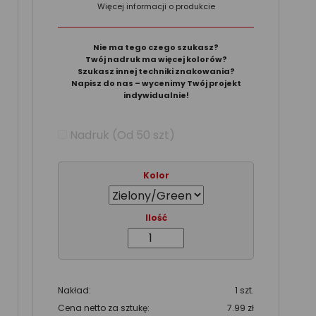
Więcej informacji o produkcie
Nie ma tego czego szukasz?
Twój nadruk ma więcej kolorów?
Szukasz innej techniki znakowania?
Napisz do nas – wycenimy Twój projekt
indywidualnie!
Nadruk (Od 50 szt)
Kolor
Ilość
Nakład:
1 szt.
Cena netto za sztukę:
7.99 zł