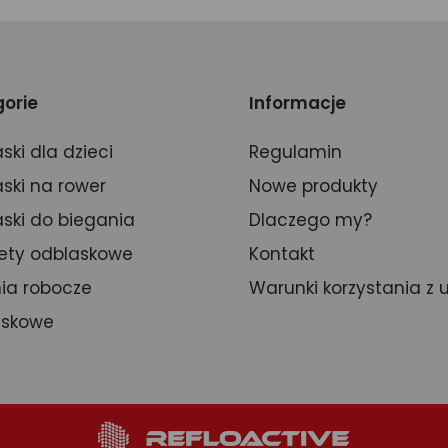
orie
Informacje
ski dla dzieci
Regulamin
ski na rower
Nowe produkty
ski do biegania
Dlaczego my?
ety odblaskowe
Kontakt
ia robocze
Warunki korzystania z 
askowe