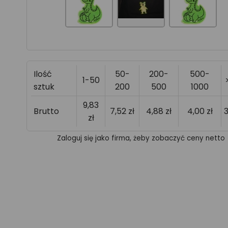
Ilość
50-
200-
500-
1-50
sztuk
200
500
1000
9,83
Brutto
7,52 zł
4,88 zł
4,00 zł
3
zł
Zaloguj się jako firma, żeby zobaczyć ceny netto