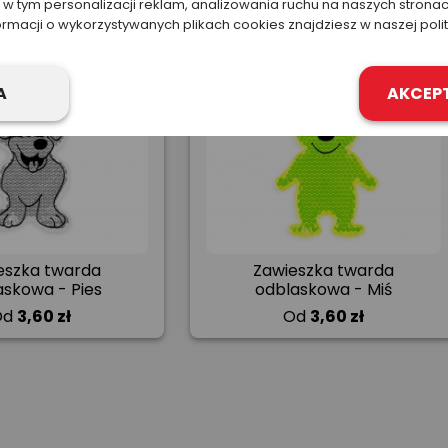
w tym personalizacji reklam, analizowania ruchu na naszych stronac
ormacji o wykorzystywanych plikach cookies znajdziesz w naszej poli
A
AKCEP
eszka twarda
Zawieszka twarda
askowa - Pies
odblaskowa - Miś
Od
3,60 zł
Od
3,60 zł