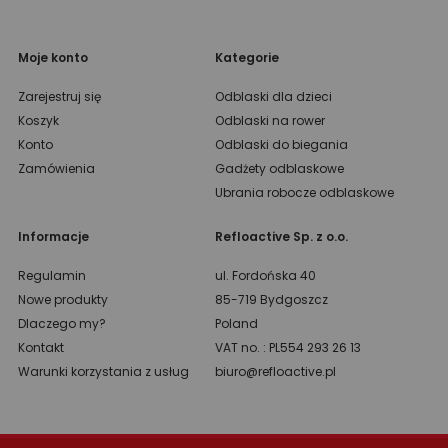
Moje konto
Kategorie
Zarejestruj się
Odblaski dla dzieci
Koszyk
Odblaski na rower
Konto
Odblaski do biegania
Zamówienia
Gadżety odblaskowe
Ubrania robocze odblaskowe
Informacje
Refloactive Sp. z o.o.
Regulamin
ul. Fordońska 40
Nowe produkty
85-719 Bydgoszcz
Dlaczego my?
Poland
Kontakt
VAT no. : PL554 293 26 13
Warunki korzystania z usług
biuro@refloactive.pl