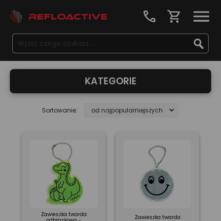
call
shopping_cart
KATEGORIE
Sortowanie:
Zawieszka twarda
Zawieszka twarda
odblaskowa -