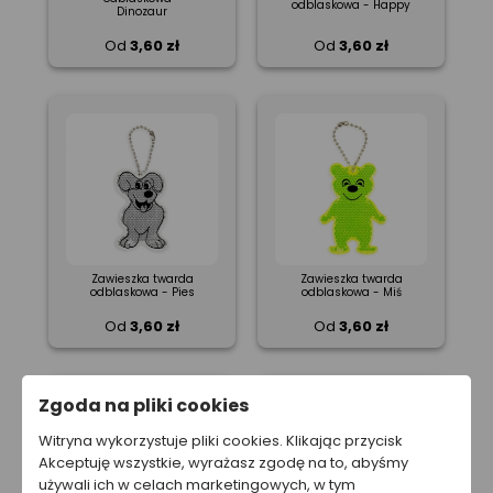
odblaskowa - Happy
Dinozaur
Od
3,60 zł
Od
3,60 zł
Zawieszka twarda
Zawieszka twarda
odblaskowa - Pies
odblaskowa - Miś
Od
3,60 zł
Od
3,60 zł
Zgoda na pliki cookies
Witryna wykorzystuje pliki cookies. Klikając przycisk
Akceptuję wszystkie, wyrażasz zgodę na to, abyśmy
używali ich w celach marketingowych, w tym