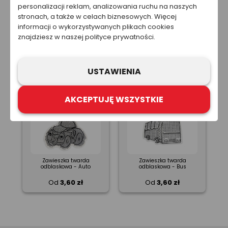
personalizacji reklam, analizowania ruchu na naszych
stronach, a także w celach biznesowych. Więcej
informacji o wykorzystywanych plikach cookies
Zawieszka twarda
Zawieszka twarda
znajdziesz w naszej polityce prywatności.
odblaskowa - Sowa
odblaskowa - Kot
Od
3,60 zł
Od
3,60 zł
USTAWIENIA
AKCEPTUJĘ WSZYSTKIE
Zawieszka twarda
Zawieszka twarda
odblaskowa - Auto
odblaskowa - Bus
Od
3,60 zł
Od
3,60 zł