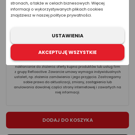
7.01 zł
stronach, a także w celach biznesowych. Więcej
informacji o wykorzystywanych plikach cookies
Całkowity koszt netto
znajdziesz w naszej polityce prywatności.
5.70 zł
Cena nie zawiera kosztów wysyłki.
USTAWIENIA
Ta strona została przygotowana w celach informacyjnych. W
żadnym wypadku informacje zawarte na stronie nie powinny
AKCEPTUJĘ WSZYSTKIE
być wykorzystywane ani traktowane jako oferta sprzedaży,
natomiast mogą być traktowane jako zaproszenie lub
nakłanianie do złożenia oferty kupna produktów lub usług firm
z grupy Refloactive. Zawarcie umowy wymaga indywidualnych
ustaleń, np. złożenia zamówienia i jego przyjęcia. Zastrzegamy
sobie prawo do aktualizacji, zmiany, zastąpienia lub
anulowania dowolnej części strony internetowej i zawartych na
niej informacji.