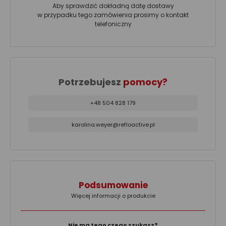
Aby sprawdzić dokładną datę dostawy
w przypadku tego zamówienia prosimy o kontakt
telefoniczny
Potrzebujesz
pomocy?
+48 504 828 179
karolina.weyer@refloactive.pl
Podsumowanie
Więcej informacji o produkcie
Nie ma tego czego szukasz?