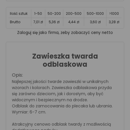
Ilość sztuk
1-50
50-200
200-500
500-1000
>1000
Brutto
7,01 zł
5,36 zł
4,44 zł
3,60 zł
3,28 zł
Zaloguj się jako firma, żeby zobaczyć ceny netto
Zawieszka twarda
odblaskowa
Opis:
Najlepszej jakości twarde zawieszki w unikalnych
wzorach i kolorach. Zawieszka odblaskowa przyda
się zarówno dzieciom, jak i dorosłym, aby być
widocznym i bezpiecznym na drodze.
Odblask do zamocowania do plecaka lub ubrania.
Wymiar: 6-7 cm.
Atrakcyjny cenowo odblask twardy z możliwością