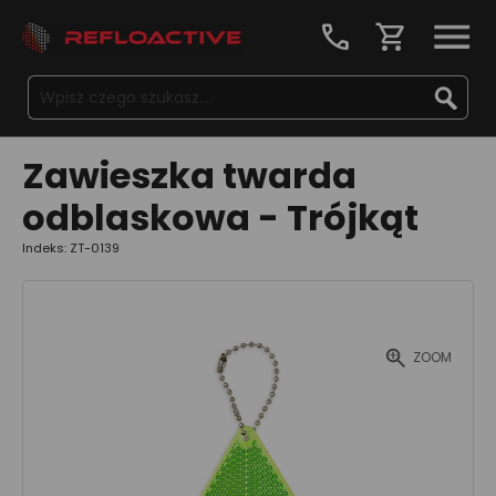
call
shopping_cart
Zawieszka twarda
odblaskowa - Trójkąt
Indeks: ZT-0139
ZOOM