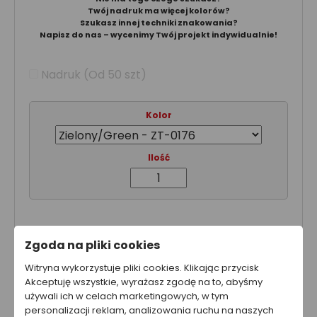
Twój nadruk ma więcej kolorów?
Szukasz innej techniki znakowania?
Napisz do nas – wycenimy Twój projekt indywidualnie!
Nadruk (Od 50 szt)
Kolor
Ilość
Nakład:
1 szt.
Zgoda na pliki cookies
Cena netto za sztukę:
5.70 zł
Wartość produktu netto:
5.70 zł
Witryna wykorzystuje pliki cookies. Klikając przycisk
Akceptuję wszystkie, wyrażasz zgodę na to, abyśmy
używali ich w celach marketingowych, w tym
Całkowity koszt brutto
personalizacji reklam, analizowania ruchu na naszych