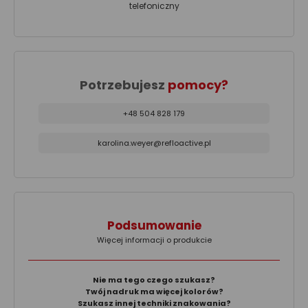
telefoniczny
Potrzebujesz
pomocy?
+48 504 828 179
karolina.weyer@refloactive.pl
Podsumowanie
Więcej informacji o produkcie
Nie ma tego czego szukasz?
Twój nadruk ma więcej kolorów?
Szukasz innej techniki znakowania?