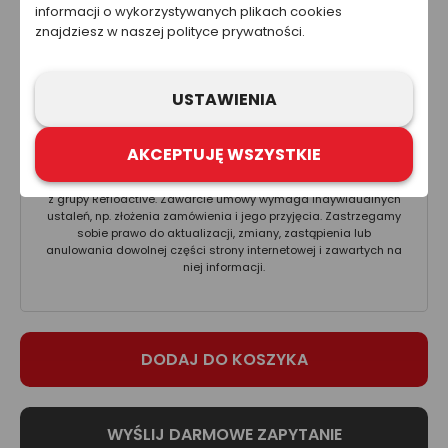
informacji o wykorzystywanych plikach cookies
5.70 zł
znajdziesz w naszej polityce prywatności.
Cena nie zawiera kosztów wysyłki.
USTAWIENIA
Ta strona została przygotowana w celach informacyjnych. W
żadnym wypadku informacje zawarte na stronie nie powinny
być wykorzystywane ani traktowane jako oferta sprzedaży,
AKCEPTUJĘ WSZYSTKIE
natomiast mogą być traktowane jako zaproszenie lub
nakłanianie do złożenia oferty kupna produktów lub usług firm
z grupy Refloactive. Zawarcie umowy wymaga indywidualnych
ustaleń, np. złożenia zamówienia i jego przyjęcia. Zastrzegamy
sobie prawo do aktualizacji, zmiany, zastąpienia lub
anulowania dowolnej części strony internetowej i zawartych na
niej informacji.