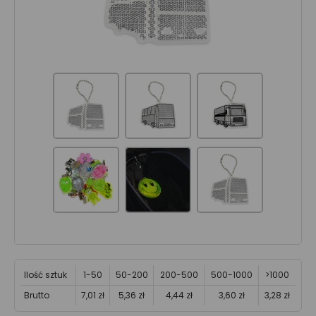
Ilość sztuk
1-50
50-200
200-500
500-1000
>1000
Brutto
7,01 zł
5,36 zł
4,44 zł
3,60 zł
3,28 zł