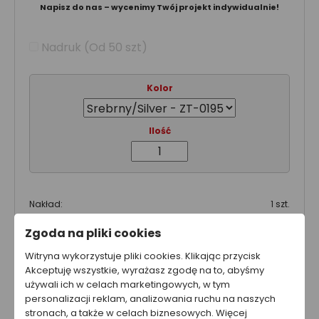
Napisz do nas – wycenimy Twój projekt indywidualnie!
Nadruk (Od 50 szt)
Kolor
Ilość
Nakład:
1 szt.
Cena netto za sztukę:
5.70 zł
Zgoda na pliki cookies
Wartość produktu netto:
5.70 zł
Witryna wykorzystuje pliki cookies. Klikając przycisk
Akceptuję wszystkie, wyrażasz zgodę na to, abyśmy
Całkowity koszt brutto
używali ich w celach marketingowych, w tym
7.01 zł
personalizacji reklam, analizowania ruchu na naszych
stronach, a także w celach biznesowych. Więcej
Całkowity koszt netto