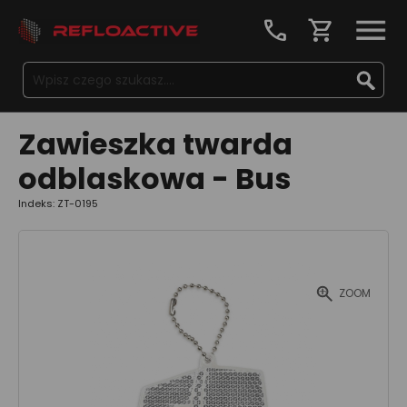
call
shopping_cart
Zawieszka twarda
odblaskowa - Bus
Indeks: ZT-0195
ZOOM