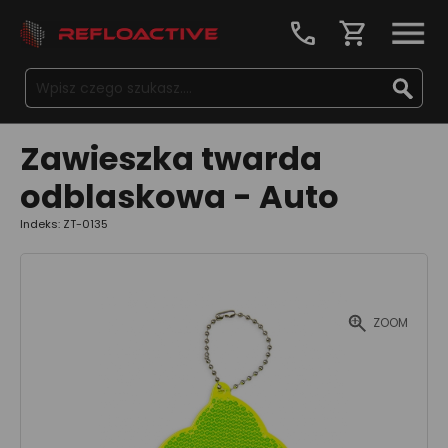
call
shopping_cart
Zawieszka twarda
odblaskowa - Auto
Indeks: ZT-0135
ZOOM