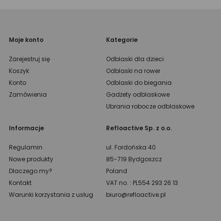
Moje konto
Kategorie
Zarejestruj się
Odblaski dla dzieci
Koszyk
Odblaski na rower
Konto
Odblaski do biegania
Zamówienia
Gadżety odblaskowe
Ubrania robocze odblaskowe
Informacje
Refloactive Sp. z o.o.
Regulamin
ul. Fordońska 40
Nowe produkty
85-719 Bydgoszcz
Dlaczego my?
Poland
Kontakt
VAT no. : PL554 293 26 13
Warunki korzystania z usług
biuro@refloactive.pl