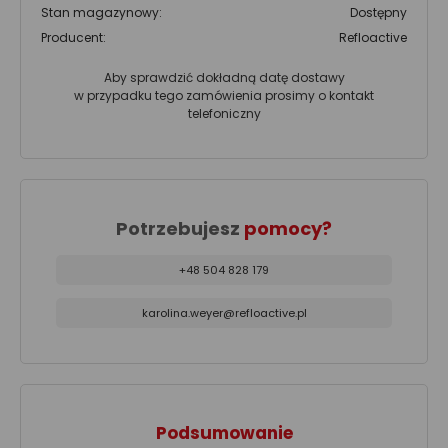
Stan magazynowy:
Dostępny
Producent:
Refloactive
Aby sprawdzić dokładną datę dostawy
w przypadku tego zamówienia prosimy o kontakt
telefoniczny
Potrzebujesz
pomocy?
+48 504 828 179
karolina.weyer@refloactive.pl
Podsumowanie