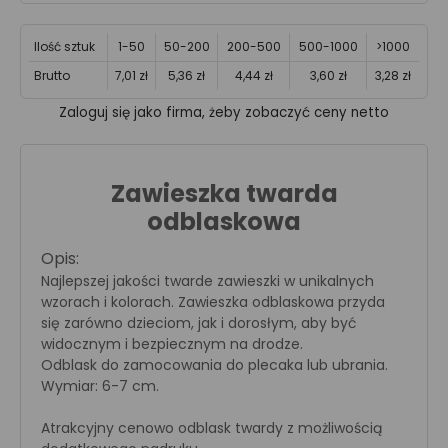
Ilość sztuk
1-50
50-200
200-500
500-1000
>1000
Brutto
7,01 zł
5,36 zł
4,44 zł
3,60 zł
3,28 zł
Zaloguj się jako firma, żeby zobaczyć ceny netto
Zawieszka twarda
odblaskowa
Opis:
Najlepszej jakości twarde zawieszki w unikalnych
wzorach i kolorach. Zawieszka odblaskowa przyda
się zarówno dzieciom, jak i dorosłym, aby być
widocznym i bezpiecznym na drodze.
Odblask do zamocowania do plecaka lub ubrania.
Wymiar: 6-7 cm.
Atrakcyjny cenowo odblask twardy z możliwością