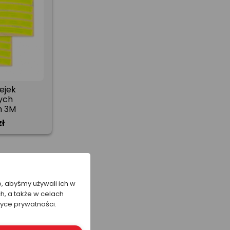
ejek
ych
h 3M
zł
o, abyśmy używali ich w
h, a także w celach
tyce prywatności.