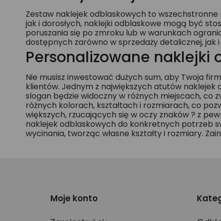
Zestaw naklejek odblaskowych to wszechstronne ro
jak i dorosłych, naklejki odblaskowe mogą być s
poruszania się po zmroku lub w warunkach ograni
dostępnych zarówno w sprzedaży detalicznej, jak i 
Personalizowane naklejki
Nie musisz inwestować dużych sum, aby Twoja fir
klientów. Jednym z największych atutów naklejek 
slogan będzie widoczny w różnych miejscach, co z
różnych kolorach, kształtach i rozmiarach, co pozw
większych, rzucających się w oczy znaków ? z pew
naklejek odblaskowych do konkretnych potrzeb swo
wycinania, tworząc własne kształty i rozmiary. Za
Moje konto
Kateg