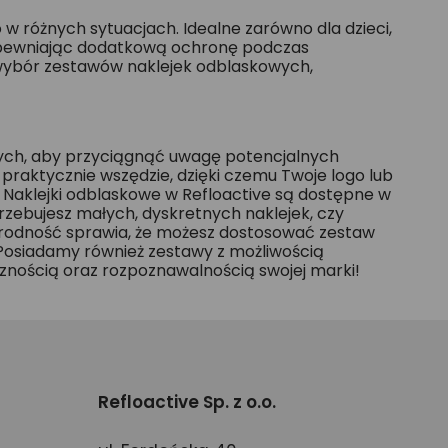
 różnych sytuacjach. Idealne zarówno dla dzieci,
zapewniając dodatkową ochronę podczas
 wybór zestawów naklejek odblaskowych,
wych, aby przyciągnąć uwagę potencjalnych
praktycznie wszędzie, dzięki czemu Twoje logo lub
. Naklejki odblaskowe w Refloactive są dostępne w
trzebujesz małych, dyskretnych naklejek, czy
norodność sprawia, że możesz dostosować zestaw
 Posiadamy również zestawy z możliwością
ocznością oraz rozpoznawalnością swojej marki!
Refloactive Sp. z o.o.