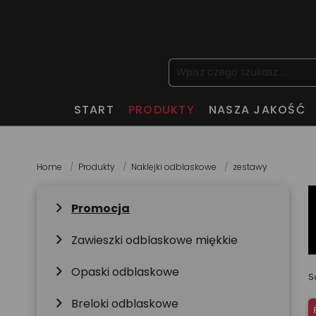
START
PRODUKTY
NASZA JAKOŚĆ
Home
Produkty
Naklejki odblaskowe
zestawy
chevron_right
Promocja
chevron_right
Zawieszki odblaskowe miękkie
chevron_right
Opaski odblaskowe
S
chevron_right
Breloki odblaskowe