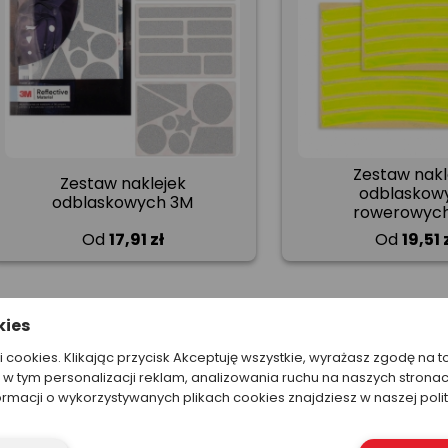
Zestaw nakl
Zestaw naklejek
odblaskow
odblaskowych 3M
rowerowyc
Od
17,91 zł
Od
19,51 
kies
ki cookies. Klikając przycisk Akceptuję wszystkie, wyrażasz zgodę na t
w tym personalizacji reklam, analizowania ruchu na naszych stronac
ormacji o wykorzystywanych plikach cookies znajdziesz w naszej poli