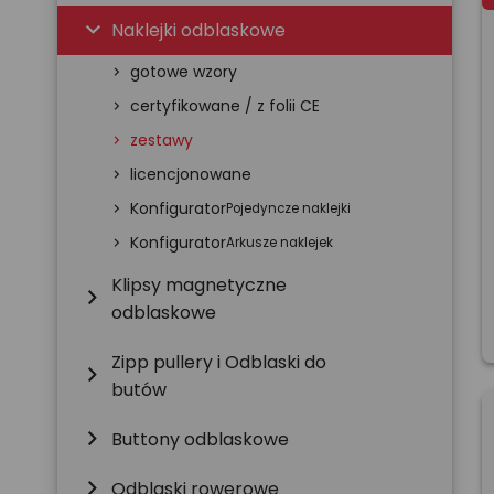
chevron_right
Naklejki odblaskowe
gotowe wzory
chevron_right
certyfikowane / z folii CE
chevron_right
zestawy
chevron_right
licencjonowane
chevron_right
Konfigurator
chevron_right
Pojedyncze naklejki
Konfigurator
chevron_right
Arkusze naklejek
Klipsy magnetyczne
chevron_right
odblaskowe
Zipp pullery i Odblaski do
chevron_right
butów
chevron_right
Buttony odblaskowe
chevron_right
Odblaski rowerowe