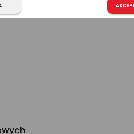
A
AKCEP
kowych