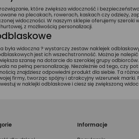
związanie, które zwiększa widoczność i bezpieczeństwo w
tosowane na plecakach, rowerach, kaskach czy odzieży, 
czonej widoczności. W naszym sklepie oferujemy szeroki
hurtowej, z możliwością personalizacji.
 odblaskowe
ma była widoczna ? wystarczy zestaw naklejek odblasko
odblaskowych jest ich wszechstronność. Można je nalepić 
większa szansę na dotarcie do szerokiej grupy odbiorców
ala na pełną personalizację. Niezależnie od tego, czy po
nością znajdziesz odpowiedni produkt dla siebie. Ta róż
jej firmy, tworząc spójny i atrakcyjny wizerunek marki.
inwestuj w naklejki odblaskowe i ciesz się zwiększoną wid
orie
Informacje