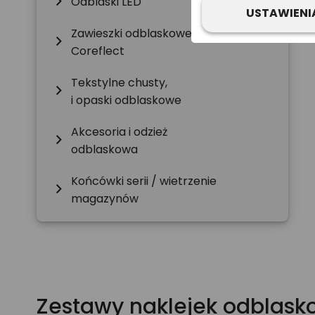
chevron_right
Odblaski LED
USTAWIENI
Zawieszki odblaskowe twarde z CE -
chevron_right
Coreflect
Tekstylne chusty,
chevron_right
i opaski odblaskowe
Akcesoria i odzież
chevron_right
odblaskowa
Końcówki serii / wietrzenie
chevron_right
magazynów
Zestawy naklejek odblas