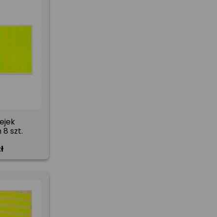
ejek
8 szt.
ł