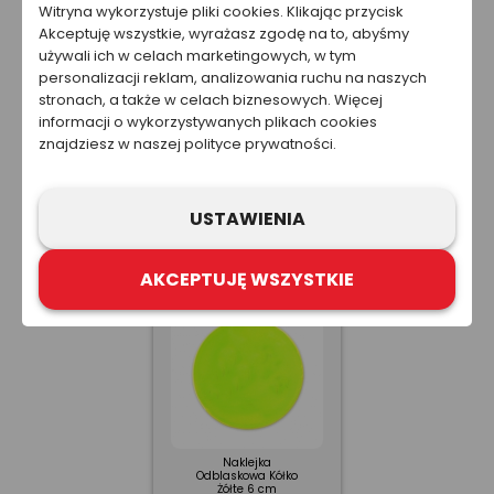
Witryna wykorzystuje pliki cookies. Klikając przycisk
Akceptuję wszystkie, wyrażasz zgodę na to, abyśmy
używali ich w celach marketingowych, w tym
personalizacji reklam, analizowania ruchu na naszych
stronach, a także w celach biznesowych. Więcej
informacji o wykorzystywanych plikach cookies
znajdziesz w naszej polityce prywatności.
Naklejka
Naklejka
Odblaskowa Autko
Odblaskowa Ślimak
USTAWIENIA
Od
1,53 zł
Od
1,53 zł
AKCEPTUJĘ WSZYSTKIE
Naklejka
Odblaskowa Kółko
Żółte 6 cm