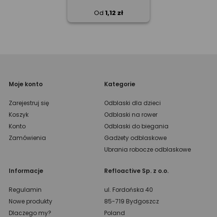
Od
1,12 zł
Moje konto
Kategorie
Zarejestruj się
Odblaski dla dzieci
Koszyk
Odblaski na rower
Konto
Odblaski do biegania
Zamówienia
Gadżety odblaskowe
Ubrania robocze odblaskowe
Informacje
Refloactive Sp. z o.o.
Regulamin
ul. Fordońska 40
Nowe produkty
85-719 Bydgoszcz
Dlaczego my?
Poland