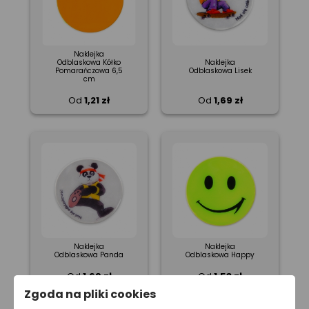
Naklejka
Odblaskowa Kółko
Naklejka
Pomarańczowa 6,5
Odblaskowa Lisek
cm
Od
1,21 zł
Od
1,69 zł
Naklejka
Naklejka
Odblaskowa Panda
Odblaskowa Happy
Od
1,69 zł
Od
1,53 zł
Zgoda na pliki cookies