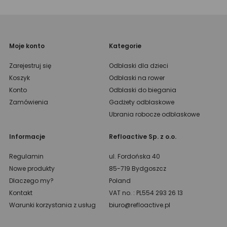
Moje konto
Kategorie
Zarejestruj się
Odblaski dla dzieci
Koszyk
Odblaski na rower
Konto
Odblaski do biegania
Zamówienia
Gadżety odblaskowe
Ubrania robocze odblaskowe
Informacje
Refloactive Sp. z o.o.
Regulamin
ul. Fordońska 40
Nowe produkty
85-719 Bydgoszcz
Dlaczego my?
Poland
Kontakt
VAT no. : PL554 293 26 13
Warunki korzystania z usług
biuro@refloactive.pl