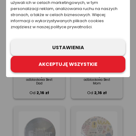
odblaskowa Be Cool
używali ich w celach marketingowych, w tym
Truskawkowe Pole
personalizacji reklam, analizowania ruchu na naszych
Od
2,40 zł
Od
2,40 zł
stronach, a także w celach biznesowych. Więcej
informacji o wykorzystywanych plikach cookies
znajdziesz w naszej polityce prywatności.
USTAWIENIA
AKCEPTUJĘ WSZYSTKIE
Naklejka
Naklejka
odblaskowa Best
odblaskowa Best
Dad
Mom
Od
2,16 zł
Od
2,16 zł