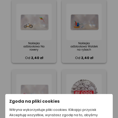
Naklejka
Naklejka
odblaskowa Na
odblaskowa Waldek
rowery
na rybach
Od
2,40 zł
Od
2,40 zł
Zgoda na pliki cookies
Witryna wykorzystuje pliki cookies. Klikając przycisk
Naklejka
Akceptuję wszystkie, wyrażasz zgodę na to, abyśmy
Naklejka
odblaskowa