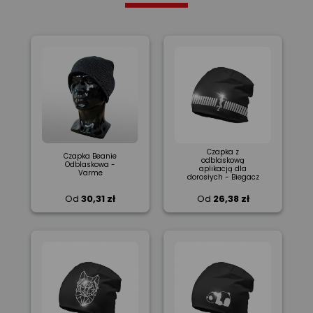
Czapka z
Czapka Beanie
odblaskową
Odblaskowa -
aplikacją dla
Varme
dorosłych - Biegacz
Od
30,31 zł
Od
26,38 zł