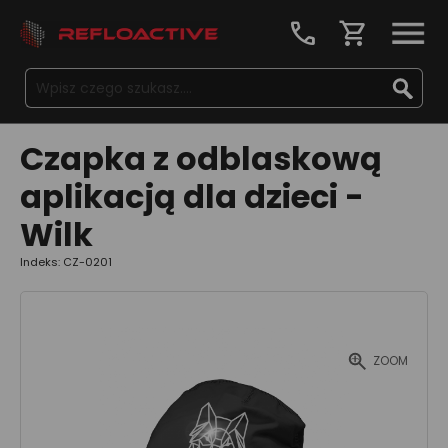
call
shopping_cart
Czapka z odblaskową
aplikacją dla dzieci -
Wilk
Indeks: CZ-0201
ZOOM