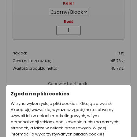
Kolor
Ilość
Nakład:
1 szt.
Cena netto za sztukę:
45.73 zł
Wartość produktu netto:
45.73 zł
Całkowity koszt brutto
56.25 zł
Zgoda na pliki cookies
Całkowity koszt netto
Witryna wykorzystuje pliki cookies. Klikając przycisk
45.73 zł
Akceptuję wszystkie, wyrażasz zgodę na to, abyśmy
używali ich w celach marketingowych, w tym
Cena nie zawiera kosztów wysyłki.
personalizacji reklam, analizowania ruchu na naszych
stronach, a także w celach biznesowych. Więcej
informacji o wykorzystywanych plikach cookies