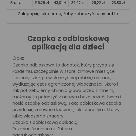
Brutto
56,25 zł
43,01 zł
37,42 zł
26,22 zł
23,83 zł
Zaloguj się jako firma, żeby zobaczyć ceny netto
Czapka z odblaskową
aplikacją dla dzieci
Opis:
Czapka odblaskowa to dodatek, który przyda się
każdemu, szczególnie w szare, zimowe miesiące.
Jesienią i zimą o wiele szybciej robi się ciemno,
wydłużając czas ograniczonej widoczności. Skoro i
tak potrzebujemy chronić głowę przed zimnem,
możemy to połączyć z naszym bezpieczeństwem i
nosić czapkę odblaskową. Taka odblaskowa czapka
przyda się zarówno dzieciom, jak i dorosłym, którzy
lubią wieczorne spacery.
Czapka z odblaskową aplikacją.
Rozmiar: średnica ok. 24 cm
Nadruk odblaskowy