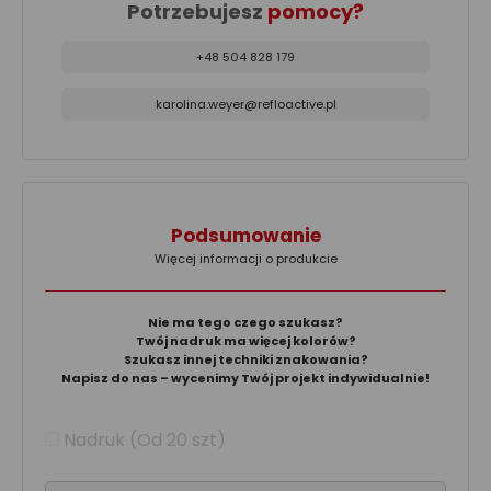
Potrzebujesz
pomocy?
+48 504 828 179
karolina.weyer@refloactive.pl
Podsumowanie
Więcej informacji o produkcie
Nie ma tego czego szukasz?
Twój nadruk ma więcej kolorów?
Szukasz innej techniki znakowania?
Napisz do nas – wycenimy Twój projekt indywidualnie!
Nadruk (Od 20 szt)