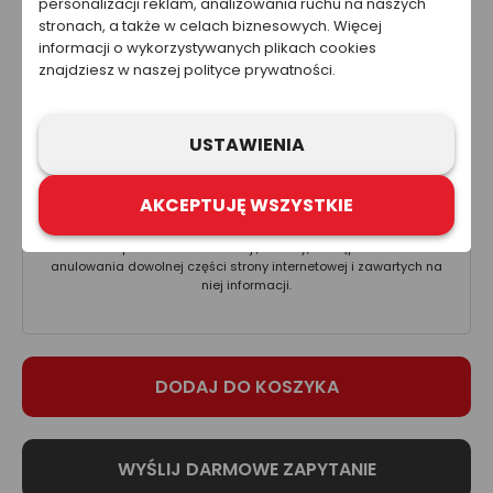
personalizacji reklam, analizowania ruchu na naszych
45.73 zł
stronach, a także w celach biznesowych. Więcej
Cena nie zawiera kosztów wysyłki.
informacji o wykorzystywanych plikach cookies
znajdziesz w naszej polityce prywatności.
Ta strona została przygotowana w celach informacyjnych. W
żadnym wypadku informacje zawarte na stronie nie powinny
USTAWIENIA
być wykorzystywane ani traktowane jako oferta sprzedaży,
natomiast mogą być traktowane jako zaproszenie lub
nakłanianie do złożenia oferty kupna produktów lub usług firm
AKCEPTUJĘ WSZYSTKIE
z grupy Refloactive. Zawarcie umowy wymaga indywidualnych
ustaleń, np. złożenia zamówienia i jego przyjęcia. Zastrzegamy
sobie prawo do aktualizacji, zmiany, zastąpienia lub
anulowania dowolnej części strony internetowej i zawartych na
niej informacji.