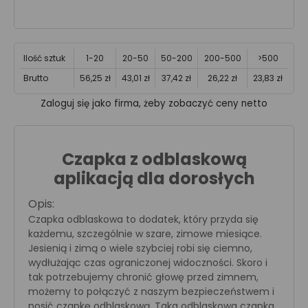
Ilość sztuk
1-20
20-50
50-200
200-500
>500
Brutto
56,25 zł
43,01 zł
37,42 zł
26,22 zł
23,83 zł
Zaloguj się jako firma, żeby zobaczyć ceny netto
Czapka z odblaskową
aplikacją dla dorosłych
Opis:
Czapka odblaskowa to dodatek, który przyda się
każdemu, szczególnie w szare, zimowe miesiące.
Jesienią i zimą o wiele szybciej robi się ciemno,
wydłużając czas ograniczonej widoczności. Skoro i
tak potrzebujemy chronić głowę przed zimnem,
możemy to połączyć z naszym bezpieczeństwem i
nosić czapkę odblaskową. Taka odblaskowa czapka