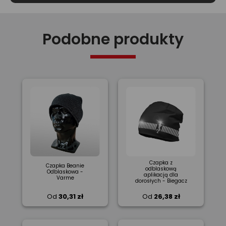
Podobne produkty
Czapka z
Czapka Beanie
odblaskową
Odblaskowa -
aplikacją dla
Varme
dorosłych - Biegacz
Od
30,31 zł
Od
26,38 zł