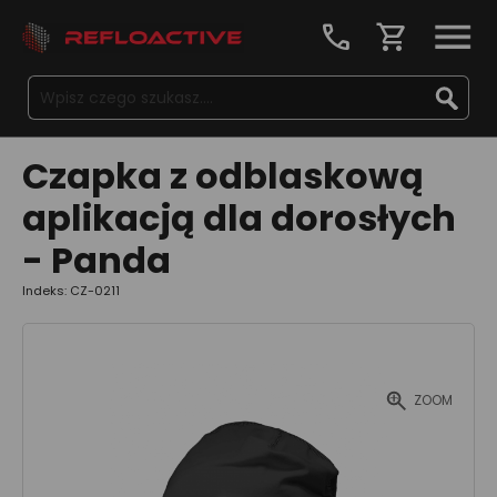
call
shopping_cart
Czapka z odblaskową
aplikacją dla dorosłych
- Panda
Indeks: CZ-0211
ZOOM