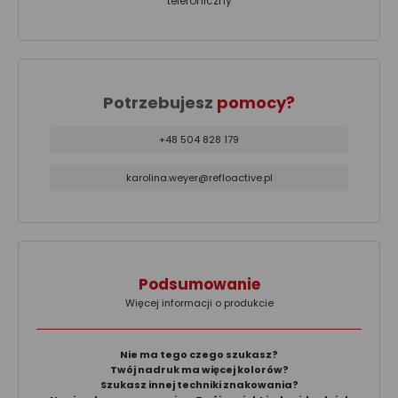
telefoniczny
Potrzebujesz
pomocy?
+48 504 828 179
karolina.weyer@refloactive.pl
Podsumowanie
Więcej informacji o produkcie
Nie ma tego czego szukasz?
Twój nadruk ma więcej kolorów?
Szukasz innej techniki znakowania?