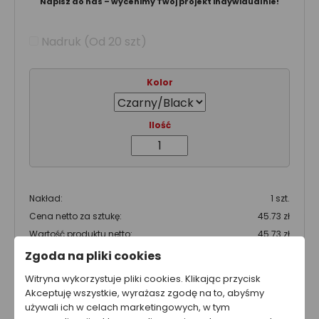
Napisz do nas – wycenimy Twój projekt indywidualnie!
Nadruk (Od 20 szt)
Kolor
Ilość
Nakład:
1 szt.
Cena netto za sztukę:
45.73 zł
Wartość produktu netto:
45.73 zł
Zgoda na pliki cookies
Całkowity koszt brutto
Witryna wykorzystuje pliki cookies. Klikając przycisk
56.25 zł
Akceptuję wszystkie, wyrażasz zgodę na to, abyśmy
używali ich w celach marketingowych, w tym
Całkowity koszt netto