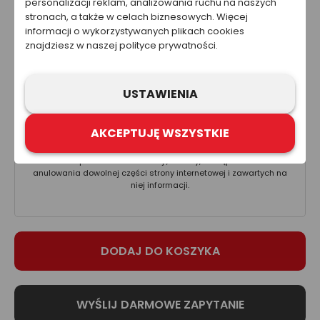
personalizacji reklam, analizowania ruchu na naszych
45.73 zł
stronach, a także w celach biznesowych. Więcej
Cena nie zawiera kosztów wysyłki.
informacji o wykorzystywanych plikach cookies
znajdziesz w naszej polityce prywatności.
Ta strona została przygotowana w celach informacyjnych. W
żadnym wypadku informacje zawarte na stronie nie powinny
USTAWIENIA
być wykorzystywane ani traktowane jako oferta sprzedaży,
natomiast mogą być traktowane jako zaproszenie lub
nakłanianie do złożenia oferty kupna produktów lub usług firm
AKCEPTUJĘ WSZYSTKIE
z grupy Refloactive. Zawarcie umowy wymaga indywidualnych
ustaleń, np. złożenia zamówienia i jego przyjęcia. Zastrzegamy
sobie prawo do aktualizacji, zmiany, zastąpienia lub
anulowania dowolnej części strony internetowej i zawartych na
niej informacji.