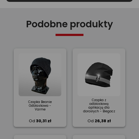
Podobne produkty
Czapka z
Czapka Beanie
odblaskową
Odblaskowa -
aplikacją dla
Varme
dorosłych - Biegacz
Od
30,31 zł
Od
26,38 zł