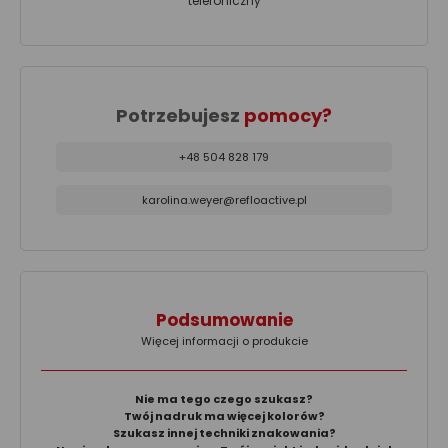
telefoniczny
Potrzebujesz
pomocy?
+48 504 828 179
karolina.weyer@refloactive.pl
Podsumowanie
Więcej informacji o produkcie
Nie ma tego czego szukasz?
Twój nadruk ma więcej kolorów?
Szukasz innej techniki znakowania?