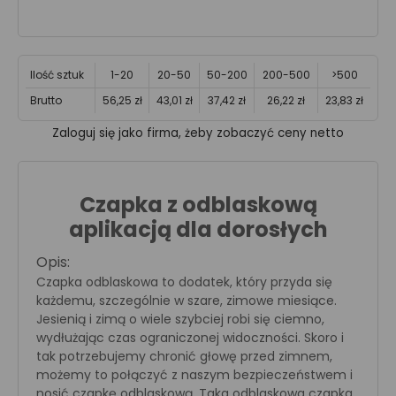
Ilość sztuk
1-20
20-50
50-200
200-500
>500
Brutto
56,25 zł
43,01 zł
37,42 zł
26,22 zł
23,83 zł
Zaloguj się jako firma, żeby zobaczyć ceny netto
Czapka z odblaskową
aplikacją dla dorosłych
Opis:
Czapka odblaskowa to dodatek, który przyda się
każdemu, szczególnie w szare, zimowe miesiące.
Jesienią i zimą o wiele szybciej robi się ciemno,
wydłużając czas ograniczonej widoczności. Skoro i
tak potrzebujemy chronić głowę przed zimnem,
możemy to połączyć z naszym bezpieczeństwem i
nosić czapkę odblaskową. Taka odblaskowa czapka