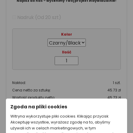
Napisz do nas – wycenimy Twój projekt indywidualnie!
Nadruk (Od 20 szt)
Kolor
Ilość
Nakład:
1 szt.
Cena netto za sztukę:
45.73 zł
Wartość produktu netto:
45.73 zł
Zgoda na pliki cookies
Całkowity koszt brutto
Witryna wykorzystuje pliki cookies. Klikając przycisk
56.25 zł
Akceptuję wszystkie, wyrażasz zgodę na to, abyśmy
używali ich w celach marketingowych, w tym
Całkowity koszt netto