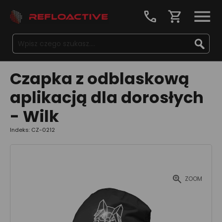
call
shopping_cart
Czapka z odblaskową
aplikacją dla dorosłych
- Wilk
Indeks: CZ-0212
ZOOM