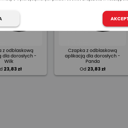
A
AKCEP
 z odblaskową
Czapka z odblaskową
ą dla dorosłych -
aplikacją dla dorosłych -
Wilk
Panda
d
23,83 zł
Od
23,83 zł