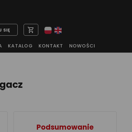
shopping_cart
 SIĘ
A
KATALOG
KONTAKT
NOWOŚCI
egacz
Podsumowanie