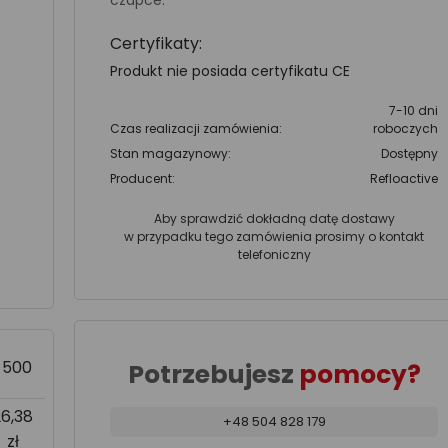
czapce.
Certyfikaty:
Produkt nie posiada certyfikatu CE
7-10 dni
Czas realizacji zamówienia:
roboczych
Stan magazynowy:
Dostępny
Producent:
Refloactive
Aby sprawdzić dokładną datę dostawy
w przypadku tego zamówienia prosimy o kontakt
telefoniczny
>500
Potrzebujesz
pomocy?
26,38
+48 504 828 179
zł