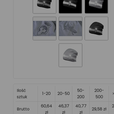
Ilość
50-
200-
1-20
20-50
sztuk
200
500
60,64
46,37
40,77
Brutto
29,58 zł
zł
zł
zł