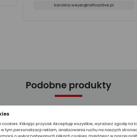
karolina.weyer@refloactive.pl
Podobne produkty
kies
ki cookies. Klikając przycisk Akceptuję wszystkie, wyrażasz zgodę na t
w tym personalizacji reklam, analizowania ruchu na naszych stronac
ormacji o wykorzystywanych plikach cookies znajdziesz w naszej poli