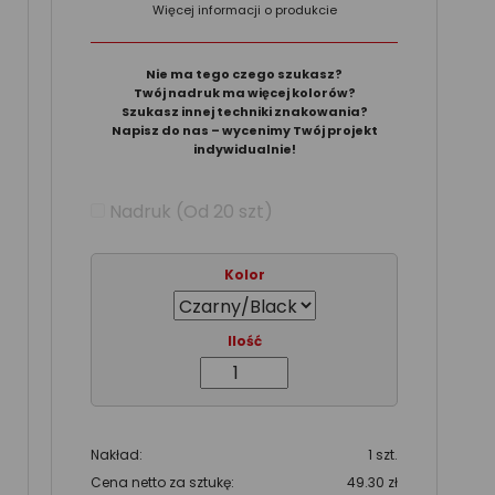
Więcej informacji o produkcie
Nie ma tego czego szukasz?
Twój nadruk ma więcej kolorów?
Szukasz innej techniki znakowania?
Napisz do nas – wycenimy Twój projekt
indywidualnie!
Nadruk (Od 20 szt)
Kolor
Ilość
Nakład:
1 szt.
Cena netto za sztukę:
49.30 zł