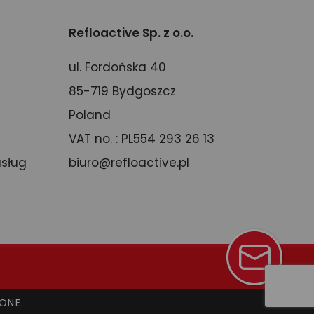
Refloactive Sp. z o.o.
ul. Fordońska 40
85-719 Bydgoszcz
Poland
VAT no. : PL554 293 26 13
usług
biuro@refloactive.pl
ONE.