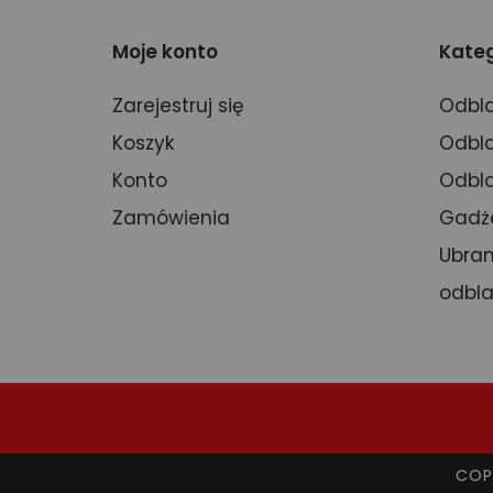
Moje konto
Kateg
Zarejestruj się
Odbla
Koszyk
Odbla
Konto
Odbla
Zamówienia
Gadż
Ubran
odbl
COP