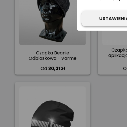
USTAWIENI
Czapka
Czapka Beanie
aplikacj
Odblaskowa - Varme
Od
30,31 zł
O