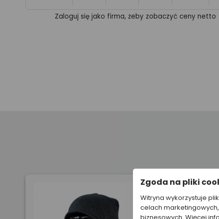
Zaloguj się jako firma, żeby zobaczyć ceny netto
Zgoda na pliki coo
Witryna wykorzystuje pli
celach marketingowych, 
biznesowych. Więcej inf