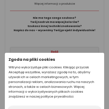
Więcej informacji o produkcie
Nie ma tego czego szukasz?
Twój nadruk ma więcej kolorów?
Szukasz innej techniki znakowania?
Napisz do nas – wycenimy Twój projekt indywidualnie!
Ilość
Zgoda na pliki cookies
Witryna wykorzystuje pliki cookies. Klikając przycisk
Akceptuję wszystkie, wyrażasz zgodę na to, abyśmy
używali ich w celach marketingowych, w tym
Nakład:
1 szt.
personalizacji reklam, analizowania ruchu na naszych
Cena netto za sztukę:
128.00 zł
stronach, a także w celach biznesowych. Więcej
Wartość produktu netto:
128.00 zł
informacji o wykorzystywanych plikach cookies
znajdziesz w naszej polityce prywatności.
Całkowity koszt brutto
157.44 zł