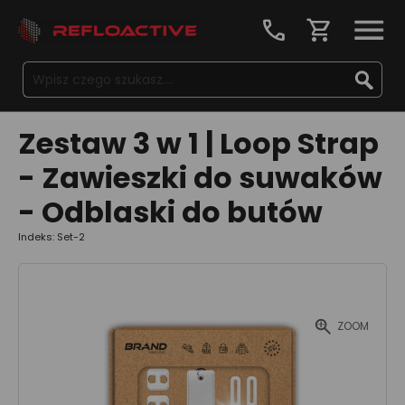
call
shopping_cart
Zestaw 3 w 1 | Loop Strap
- Zawieszki do suwaków
- Odblaski do butów
Indeks: Set-2
ZOOM