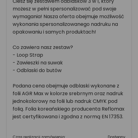
Ciesz się zestawem odblasków 3 w 1, który
możesz w pełni spersonalizować pod swoje
wymagania! Nasza oferta obejmuje możliwość
wykonania spersonalizowanego nadruku na
opakowaniu i samych produktach!
Co zawiera nasz zestaw?
- Loop Strap
- Zawieszki na suwak
- Odblaski do butów
Podana cena obejmuje odblaski wykonane z
folii AGR Max w kolorze srebrnym oraz nadruk
jednokolorowy na folii lub nadruk CMYK pod
folią. Folia koreańskiego producenta Reflomax
jest certyfikowana i zgodna z normą EN 17353.
Czas realizacji zamówienia:
Dostępny