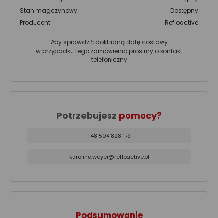
Stan magazynowy:
Dostępny
Producent:
Refloactive
Aby sprawdzić dokładną datę dostawy
w przypadku tego zamówienia prosimy o kontakt
telefoniczny
Potrzebujesz
pomocy?
+48 504 828 179
karolina.weyer@refloactive.pl
Podsumowanie