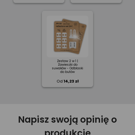
Zestaw 2 w 1 |
Zawieszki do
suwaków - Odblaski
do butów
Od
14,23 zł
Napisz swoją opinię o
produkcie