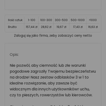
Ilość sztuk
1-100
100-300
300-500
500-1000
>1000
Brutto
157,44 zł
28,62 zł
19,67 zł
17,43 zł
16,63 zł
Zaloguj się jako firma, żeby zobaczyć ceny netto
Opis:
Nie pozwól, aby ciemność lub złe warunki
pogodowe zagroziły Twojemu bezpieczeństwu
na drodze! Nasz zestaw odblasków 3 w 1 to
idealne rozwiązanie, aby zawsze być
widocznym dla innych użytkownikówr uchu,
czy to pieszych, rowerzystów lub kierowców.