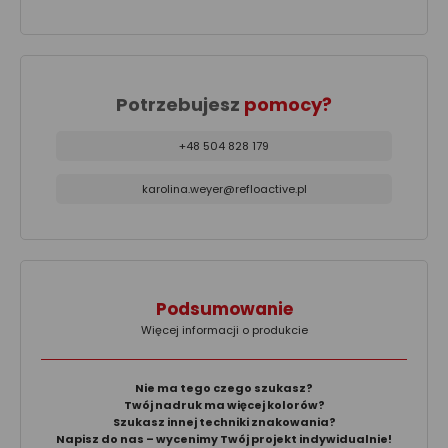
Potrzebujesz
pomocy?
+48 504 828 179
karolina.weyer@refloactive.pl
Podsumowanie
Więcej informacji o produkcie
Nie ma tego czego szukasz?
Twój nadruk ma więcej kolorów?
Szukasz innej techniki znakowania?
Napisz do nas – wycenimy Twój projekt indywidualnie!