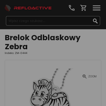
call
shopping_cart
Brelok Odblaskowy
Zebra
Indeks: ZM-0444
ZOOM