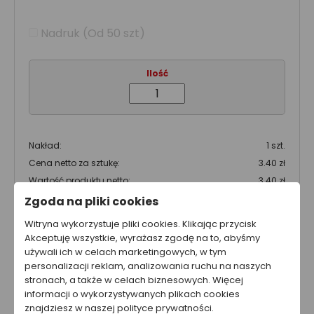
Nadruk (Od 50 szt)
Ilość
Nakład:
1 szt.
Cena netto za sztukę:
3.40 zł
Wartość produktu netto:
3.40 zł
Zgoda na pliki cookies
Całkowity koszt brutto
Witryna wykorzystuje pliki cookies. Klikając przycisk
4.18 zł
Akceptuję wszystkie, wyrażasz zgodę na to, abyśmy
używali ich w celach marketingowych, w tym
Całkowity koszt netto
personalizacji reklam, analizowania ruchu na naszych
3.40 zł
stronach, a także w celach biznesowych. Więcej
Cena nie zawiera kosztów wysyłki.
informacji o wykorzystywanych plikach cookies
znajdziesz w naszej polityce prywatności.