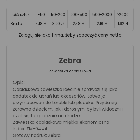
Ilość sztuk
1-50
50-200
200-500
500-2000
>2000
Brutto
4,18 zł
3,20 zł
2,48 zł
2,16 zł
1,92 zł
Zaloguj się jako firma, żeby zobaczyć ceny netto
Zebra
Zawieszka odblaskowa
Opis:
Odblaskowa zawieszka idealnie sprawdzi się jako
dodatek do ubrań lub akcesoriów. Łatwo ją
przymocować do torebki lub plecaka. Przyda się
zarówno dzieciom, jak i dorosłym, by byli widoczni i
czuli się bezpiecznie na drodze.
Zawieszka odblaskowa miękka ekonomiczna
Index: ZM-0444
Gotowy nadruk: Zebra