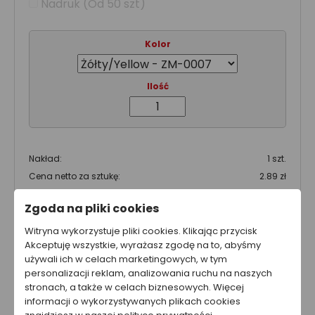
Nadruk (Od 50 szt)
Kolor
Ilość
Nakład:
1 szt.
Cena netto za sztukę:
2.89 zł
Wartość produktu netto:
2.89 zł
Zgoda na pliki cookies
Całkowity koszt brutto
Witryna wykorzystuje pliki cookies. Klikając przycisk
3.55 zł
Akceptuję wszystkie, wyrażasz zgodę na to, abyśmy
używali ich w celach marketingowych, w tym
Całkowity koszt netto
personalizacji reklam, analizowania ruchu na naszych
2.89 zł
stronach, a także w celach biznesowych. Więcej
informacji o wykorzystywanych plikach cookies
Cena nie zawiera kosztów wysyłki.