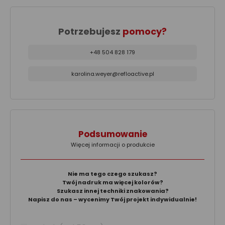
Potrzebujesz
pomocy?
+48 504 828 179
karolina.weyer@refloactive.pl
Podsumowanie
Więcej informacji o produkcie
Nie ma tego czego szukasz?
Twój nadruk ma więcej kolorów?
Szukasz innej techniki znakowania?
Napisz do nas – wycenimy Twój projekt indywidualnie!