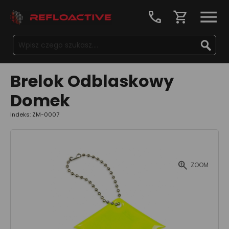
call
shopping_cart
Brelok Odblaskowy
Domek
Indeks: ZM-0007
ZOOM