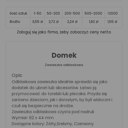
Ilość sztuk
1-50
50-200
200-500
500-2000
>2000
Brutto
3,55 zł
2,72 zł
2,24 zł
1,92 zł
1,55 zł
Zaloguj się jako firma, żeby zobaczyć ceny netto
Domek
Zawieszka odblaskowa
Opis:
Odblaskowa zawieszka idealnie sprawdzi się jako
dodatek do ubrań lub akcesoriów. Łatwo ją
przymocować do torebki lub plecaka. Przyda się
zarówno dzieciom, jak i dorosłym, by byli widoczni i
czuli się bezpiecznie na drodze.
Zawieszka odblaskowa czysta pod nadruk
Wymiar: 62 x 44 mm
Dostępne kolory: Żółty,Srebrny, Czerwony