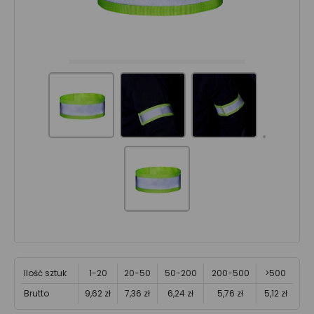
Ilość sztuk
1-20
20-50
50-200
200-500
>500
Brutto
9,62 zł
7,36 zł
6,24 zł
5,76 zł
5,12 zł