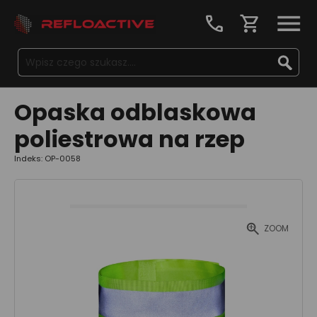
call
shopping_cart
Opaska odblaskowa
poliestrowa na rzep
Indeks: OP-0058
ZOOM