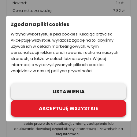
Nakład:
1 szt.
Cena netto za sztukę:
7.82 zł
Wartość produktu netto:
7.82 zł
Zgoda na pliki cookies
Całkowity koszt brutto
Witryna wykorzystuje pliki cookies. Klikając przycisk
9.62 zł
Akceptuję wszystkie, wyrażasz zgodę na to, abyśmy
używali ich w celach marketingowych, w tym
Całkowity koszt netto
personalizacji reklam, analizowania ruchu na naszych
7.82 zł
stronach, a także w celach biznesowych. Więcej
informacji o wykorzystywanych plikach cookies
Cena nie zawiera kosztów wysyłki.
znajdziesz w naszej polityce prywatności.
Ta strona została przygotowana w celach informacyjnych. W
USTAWIENIA
żadnym wypadku informacje zawarte na stronie nie powinny
być wykorzystywane ani traktowane jako oferta sprzedaży,
natomiast mogą być traktowane jako zaproszenie lub
AKCEPTUJĘ WSZYSTKIE
nakłanianie do złożenia oferty kupna produktów lub usług firm
z grupy Refloactive. Zawarcie umowy wymaga indywidualnych
ustaleń, np. złożenia zamówienia i jego przyjęcia. Zastrzegamy
sobie prawo do aktualizacji, zmiany, zastąpienia lub
anulowania dowolnej części strony internetowej i zawartych na
niej informacji.