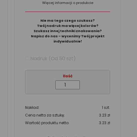
Więcej informacji o produkcie
Nie ma tego czego szukasz?
Twój nadruk ma więcej kolorów?
Szukasz innej techniki znakowania?
Napisz do nas – wycenimy Twój projekt
indywidualnie!
Nadruk (Od 50 szt)
Ilość
Nakład:
1 szt.
Cena netto za sztukę:
3.23 zł
Wartość produktu netto:
3.23 zł