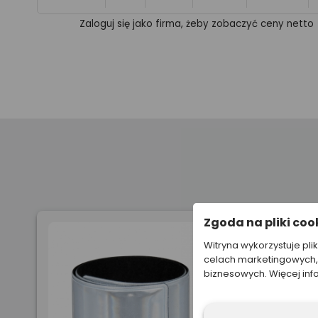
Zaloguj się jako firma, żeby zobaczyć ceny netto
Zgoda na pliki coo
Witryna wykorzystuje pli
celach marketingowych, 
biznesowych. Więcej inf