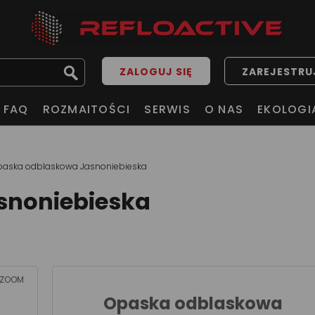
ZALOGUJ SIĘ
ZAREJESTRUJ
FAQ
ROZMAITOŚCI
SERWIS
O NAS
EKOLOGI
aska odblaskowa Jasnoniebieska
snoniebieska
ZOOM
Opaska odblaskowa