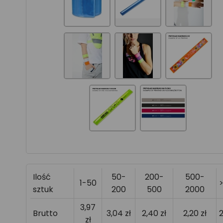
Ilość
50-
200-
500-
1-50
sztuk
200
500
2000
3,97
Brutto
3,04 zł
2,40 zł
2,20 zł
2
zł