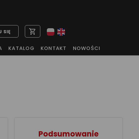
shopping_cart
 SIĘ
A
KATALOG
KONTAKT
NOWOŚCI
Podsumowanie