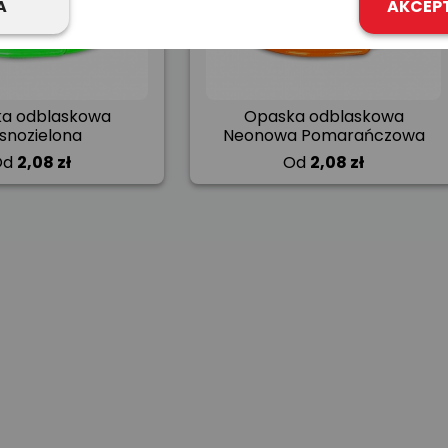
A
AKCEP
a odblaskowa
Opaska odblaskowa
snozielona
Neonowa Pomarańczowa
Od
2,08 zł
Od
2,08 zł