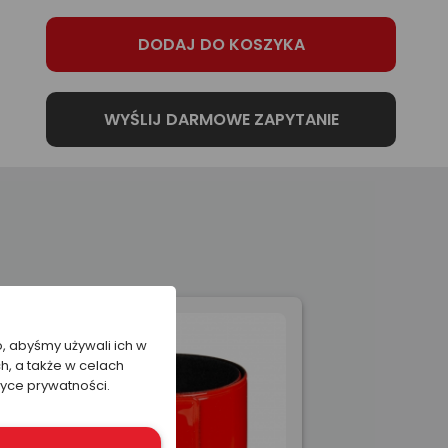
o, abyśmy używali ich w
h, a także w celach
tyce prywatności.