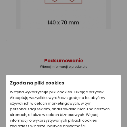
Podsumowanie
Więcej informacji o produkcie
Zgoda na pliki cookies
Wybierz typ folii:
----
Ilość:
100 za szt.
Witryna wykorzystuje pliki cookies. Klikając przycisk
Akceptuję wszystkie, wyrażasz zgodę na to, abyśmy
używali ich w celach marketingowych, w tym
personalizacji reklam, analizowania ruchu na naszych
Ta strona została przygotowana w celach informacyjnych. W
stronach, a także w celach biznesowych. Więcej
żadnym wypadku informacje zawarte na stronie nie powinny
być wykorzystywane ani traktowane jako oferta sprzedaży,
informacji o wykorzystywanych plikach cookies
natomiast mogą być traktowane jako zaproszenie lub
znajdziesz w naszej polityce prywatności.