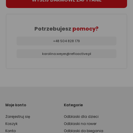
Potrzebujesz
pomocy?
+48 504 828 179
karolina.weyer@refloactive.pl
Moje konto
Kategorie
Zarejestruj się
Odblaski dla dzieci
Koszyk
Odblaski na rower
Konto
Odblaski do biegania