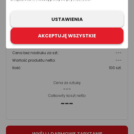
nakłanianie do złożenia oferty kupna produktów lub usług firm
z grupy Refloactive. Zawarcie umowy wymaga indywidualnych
ustaleń, np. złożenia zamówienia i jego przyjęcia. Zastrzegamy
sobie prawo do aktualizacji, zmiany, zastąpienia lub
USTAWIENIA
anulowania dowolnej części strony internetowej i zawartych na
niej informacji.
AKCEPTUJĘ WSZYSTKIE
Cena bez nadruku za szt.:
---
Wartość produktu netto:
---
Ilość:
100 szt.
Cena za sztukę
---
Całkowity koszt netto
---