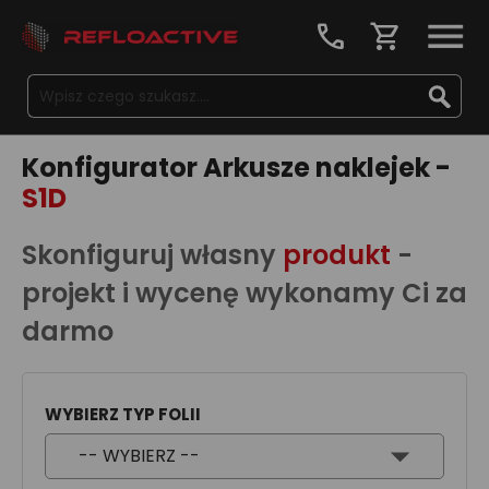
call
shopping_cart
Konfigurator Arkusze naklejek -
S1D
Skonfiguruj własny
produkt
-
projekt i wycenę wykonamy Ci za
darmo
WYBIERZ TYP FOLII
-- WYBIERZ --