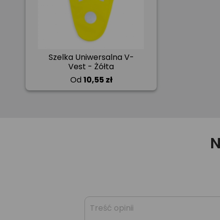
Szelka Uniwersalna V-
Vest - Żółta
Od
10,55 zł
N