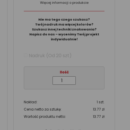
Więcej informacji o produkcie
Nie ma tego czego szukasz?
Twój nadruk ma więcej kolorów?
Szukasz innej techniki znakowania?
Napisz do nas – wycenimy Twój projekt
indywidualnie!
Nadruk (Od 20 szt)
Ilość
Nakład:
1 szt.
Cena netto za sztukę:
13.77 zł
Wartość produktu netto:
13.77 zł