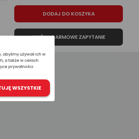
o, abyśmy używali ich w
h, a także w celach
tyce prywatności.
TUJĘ WSZYSTKIE