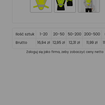
Ilość sztuk
1-20
20-50
50-200
200-500
Brutto
16,94 zł
12,95 zł
12,31 zł
11,99 zł
1
Zaloguj się jako firma, żeby zobaczyć ceny netto