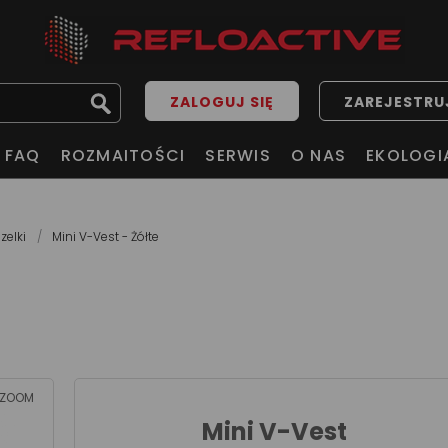
ZALOGUJ SIĘ
ZAREJESTRUJ
FAQ
ROZMAITOŚCI
SERWIS
O NAS
EKOLOGI
zelki
Mini V-Vest - Żółte
ZOOM
Mini V-Vest