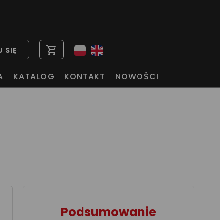
shopping_cart
 SIĘ
A
KATALOG
KONTAKT
NOWOŚCI
Podsumowanie