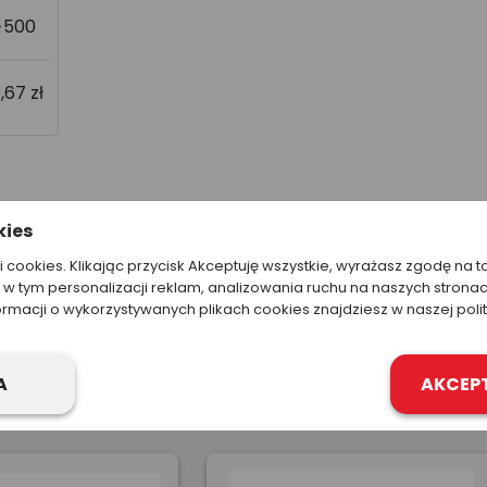
>500
9,67 zł
kies
ki cookies. Klikając przycisk Akceptuję wszystkie, wyrażasz zgodę na t
w tym personalizacji reklam, analizowania ruchu na naszych stronac
ormacji o wykorzystywanych plikach cookies znajdziesz w naszej poli
Podobne produkty
A
AKCEP