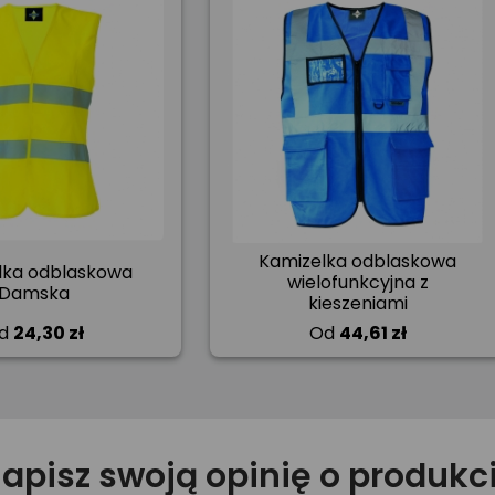
Kamizelka odblaskowa
lka odblaskowa
wielofunkcyjna z
Damska
kieszeniami
d
24,30 zł
Od
44,61 zł
apisz swoją opinię o produkc