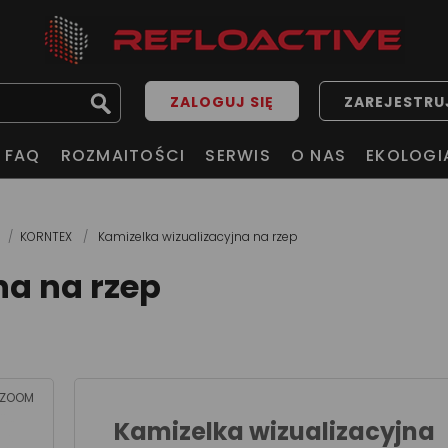
ZALOGUJ SIĘ
ZAREJESTRUJ
FAQ
ROZMAITOŚCI
SERWIS
O NAS
EKOLOGI
KORNTEX
Kamizelka wizualizacyjna na rzep
na na rzep
ZOOM
Kamizelka wizualizacyjna