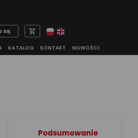
shopping_cart
 SIĘ
A
KATALOG
KONTAKT
NOWOŚCI
Podsumowanie