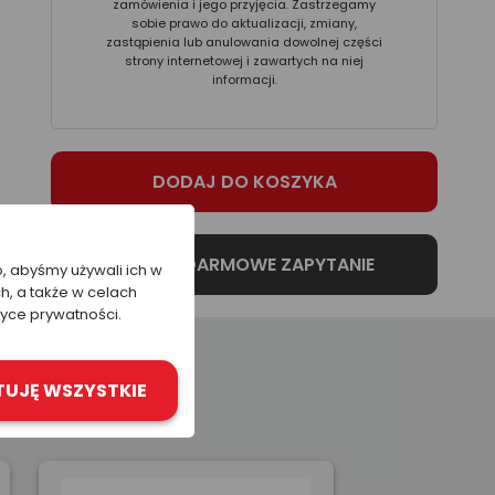
zamówienia i jego przyjęcia. Zastrzegamy
sobie prawo do aktualizacji, zmiany,
zastąpienia lub anulowania dowolnej części
strony internetowej i zawartych na niej
informacji.
o, abyśmy używali ich w
h, a także w celach
tyce prywatności.
TUJĘ WSZYSTKIE