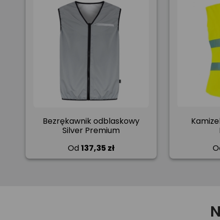
Bezrękawnik odblaskowy
Kamize
Silver Premium
Od
137,35 zł
O
N