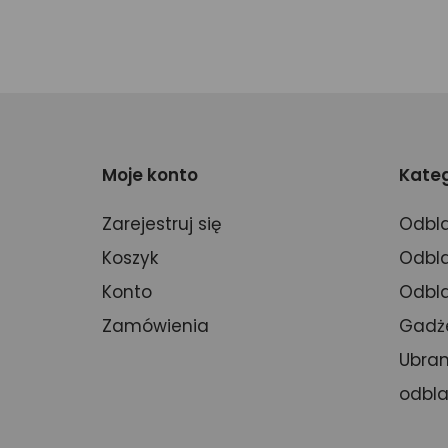
Moje konto
Kateg
Zarejestruj się
Odbla
Koszyk
Odbla
Konto
Odbla
Zamówienia
Gadż
Ubran
odbl