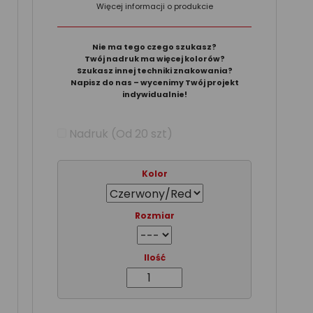
Więcej informacji o produkcie
Nie ma tego czego szukasz?
Twój nadruk ma więcej kolorów?
Szukasz innej techniki znakowania?
Napisz do nas – wycenimy Twój projekt
indywidualnie!
Nadruk (Od 20 szt)
Kolor
Rozmiar
Ilość