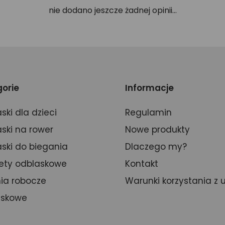
nie dodano jeszcze żadnej opinii...
orie
Informacje
ski dla dzieci
Regulamin
ski na rower
Nowe produkty
ski do biegania
Dlaczego my?
ety odblaskowe
Kontakt
ia robocze
Warunki korzystania z 
askowe