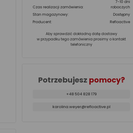
7-10 dni
Czas realizacji zamówienia:
roboczych
Stan magazynowy:
Dostępny
Producent:
Refloactive
Aby sprawdzić dokładną datę dostawy
w przypadku tego zamówienia prosimy o kontakt
telefoniczny
Potrzebujesz
pomocy?
+48 504 828 179
karolina.weyer@refloactive.pl