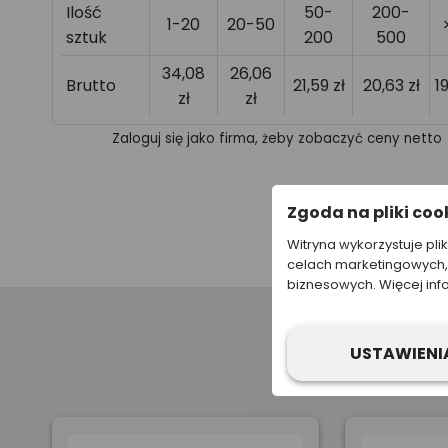
Ilość
50-
200-
1-20
20-50
sztuk
200
500
34,08
26,06
Brutto
21,59 zł
20,63 zł
1
zł
zł
Zaloguj się jako firma, żeby zobaczyć ceny netto
Zgoda na pliki coo
Witryna wykorzystuje pli
celach marketingowych, 
biznesowych. Więcej inf
USTAWIENI