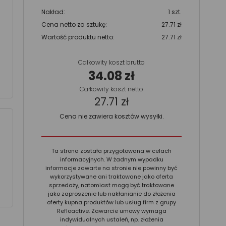
Nakład:
1 szt.
Cena netto za sztukę:
27.71 zł
Wartość produktu netto:
27.71 zł
Całkowity koszt brutto
34.08 zł
Całkowity koszt netto
27.71 zł
Cena nie zawiera kosztów wysyłki.
Ta strona została przygotowana w celach
informacyjnych. W żadnym wypadku
informacje zawarte na stronie nie powinny być
wykorzystywane ani traktowane jako oferta
sprzedaży, natomiast mogą być traktowane
jako zaproszenie lub nakłanianie do złożenia
oferty kupna produktów lub usług firm z grupy
Refloactive. Zawarcie umowy wymaga
indywidualnych ustaleń, np. złożenia