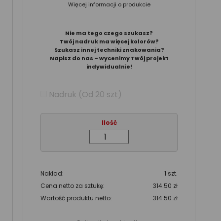
Więcej informacji o produkcie
Nie ma tego czego szukasz?
Twój nadruk ma więcej kolorów?
Szukasz innej techniki znakowania?
Napisz do nas – wycenimy Twój projekt
indywidualnie!
Nadruk (Od 20 szt)
Ilość
Nakład:
1 szt.
Cena netto za sztukę:
314.50 zł
Wartość produktu netto:
314.50 zł