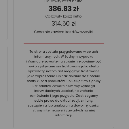
Całkowity koszt brutto
386.83 zł
Całkowity koszt netto
314.50 zł
Cena nie zawiera kosztów wysyłki.
Ta strona została przygotowana w celach
informacyjnych. W żadnym wypadku
informacje zawarte na stronie nie powinny być
wykorzystywane ani traktowane jako oferta
sprzedaży, natomiast mogą być traktowane
jako zaproszenie lub nakłanianie do złożenia
oferty kupna produktów lub usług firm z grupy
Refloactive. Zawarcie umowy wymaga
indywidualnych ustaleń, np. złożenia
zamówienia i jego przyjęcia. Zastrzegamy
sobie prawo do aktualizacji, zmiany,
zastąpienia lub anulowania dowolnej części
strony internetowej i zawartych na niej
informacji.