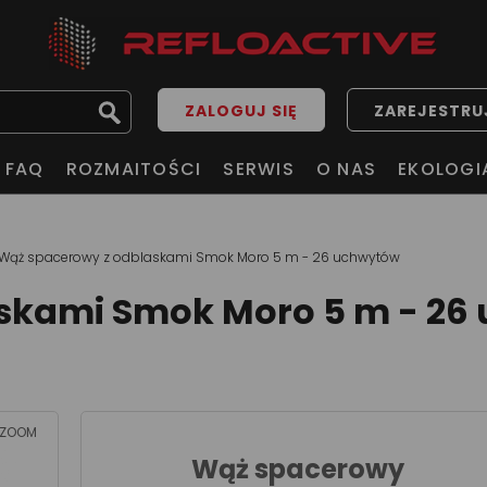
ZALOGUJ SIĘ
ZAREJESTRUJ
FAQ
ROZMAITOŚCI
SERWIS
O NAS
EKOLOGI
Wąż spacerowy z odblaskami Smok Moro 5 m - 26 uchwytów
skami Smok Moro 5 m - 26
ZOOM
Wąż spacerowy