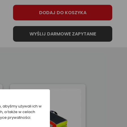
o, abyśmy używali ich w
h, a także w celach
tyce prywatności.