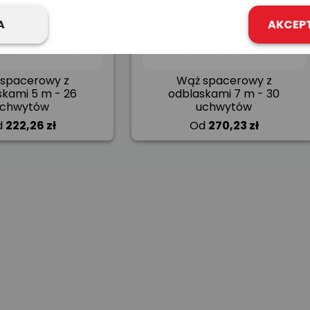
A
AKCEP
spacerowy z
Wąż spacerowy z
skami 5 m - 26
odblaskami 7 m - 30
uchwytów
uchwytów
d
222,26 zł
Od
270,23 zł