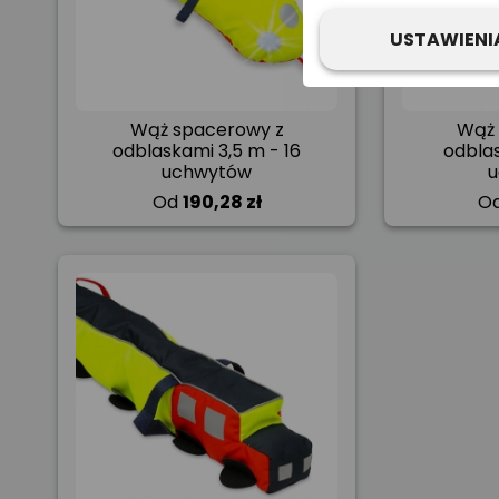
USTAWIENI
Wąż spacerowy z
Wąż 
odblaskami 3,5 m - 16
odbla
uchwytów
Od
190,28 zł
O