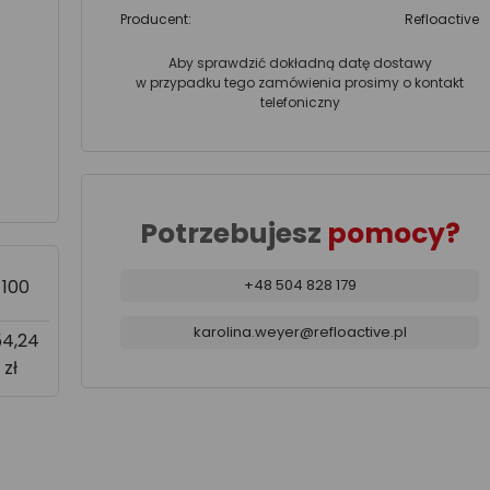
Producent:
Refloactive
Aby sprawdzić dokładną datę dostawy
w przypadku tego zamówienia prosimy o kontakt
telefoniczny
Potrzebujesz
pomocy?
>100
+48 504 828 179
karolina.weyer@refloactive.pl
54,24
zł