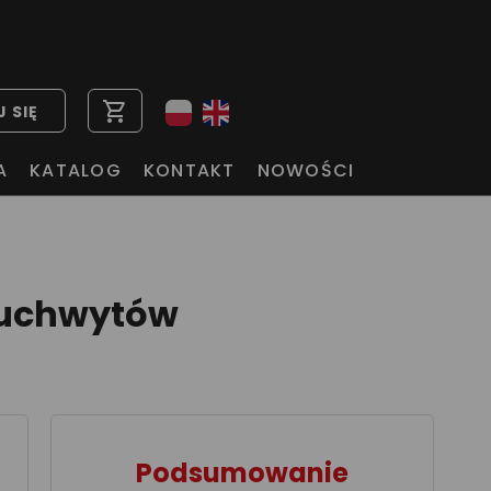
shopping_cart
 SIĘ
A
KATALOG
KONTAKT
NOWOŚCI
 uchwytów
Podsumowanie