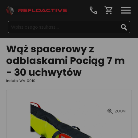
call
shopping_cart
Wąż spacerowy z
odblaskami Pociąg 7 m
- 30 uchwytów
Indeks: WA-0010
ZOOM