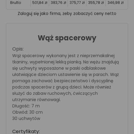
Brutto
501,84 zł
383,76 zł
375,77 zł
355,78 zł
346,98 zł
Zaloguj się jako firma, żeby zobaczyć ceny netto
Wąż spacerowy
Opis:
Wąż spacerowy wykonany jest z nieprzemakalnej
tkaniny, wypełnionej lekką pianką. Na wężu znajdują
się uchwyty wyposażone w paski odblaskowe
ułatwiające dzieciom ustawienie się w parach. Wąż
pomaga zachować bezpieczeństwo i dyscyplinę
podczas spacerów z grupą dzieci. Może również
służyć do zabaw ruchowych, ćwiczących
utrzymanie równowagi.
Długość: 7 m
Obwód: 30 cm
30 uchwytów
Certyfikaty: