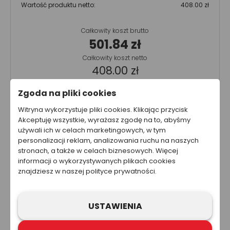
Wartość produktu netto:
408.00 zł
Całkowity koszt brutto
501.84 zł
Całkowity koszt netto
408.00 zł
Cena nie zawiera kosztów wysyłki.
Zgoda na pliki cookies
Witryna wykorzystuje pliki cookies. Klikając przycisk
Akceptuję wszystkie, wyrażasz zgodę na to, abyśmy
Ta strona została przygotowana w celach informacyjnych. W
używali ich w celach marketingowych, w tym
żadnym wypadku informacje zawarte na stronie nie powinny
być wykorzystywane ani traktowane jako oferta sprzedaży,
personalizacji reklam, analizowania ruchu na naszych
natomiast mogą być traktowane jako zaproszenie lub
stronach, a także w celach biznesowych. Więcej
nakłanianie do złożenia oferty kupna produktów lub usług firm
informacji o wykorzystywanych plikach cookies
z grupy Refloactive. Zawarcie umowy wymaga indywidualnych
znajdziesz w naszej polityce prywatności.
ustaleń, np. złożenia zamówienia i jego przyjęcia. Zastrzegamy
sobie prawo do aktualizacji, zmiany, zastąpienia lub
anulowania dowolnej części strony internetowej i zawartych na
niej informacji.
USTAWIENIA