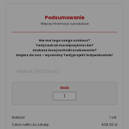
Podsumowanie
Więcej informacji o produkcie
Nie ma tego czego szukasz?
Twój nadruk ma więcej kolorów?
Szukasz innej techniki znakowania?
Napisz do nas – wycenimy Twój projekt indywidualnie!
Nadruk (Od 20 szt)
Ilość
Nakład:
1 szt.
Cena netto za sztukę:
408.00 zł