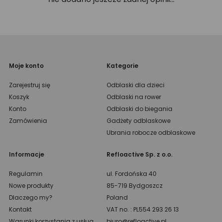
Moje konto
Kategorie
Zarejestruj się
Odblaski dla dzieci
Koszyk
Odblaski na rower
Konto
Odblaski do biegania
Zamówienia
Gadżety odblaskowe
Ubrania robocze odblaskowe
Informacje
Refloactive Sp. z o.o.
Regulamin
ul. Fordońska 40
Nowe produkty
85-719 Bydgoszcz
Dlaczego my?
Poland
Kontakt
VAT no. : PL554 293 26 13
Warunki korzystania z usług
biuro@refloactive.pl