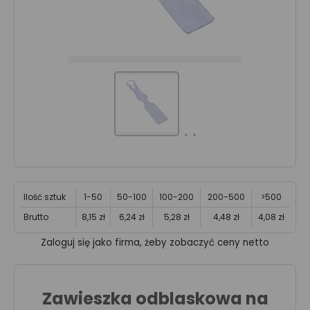
Ilość sztuk
1-50
50-100
100-200
200-500
>500
Brutto
8,15 zł
6,24 zł
5,28 zł
4,48 zł
4,08 zł
Zaloguj się jako firma, żeby zobaczyć ceny netto
Zawieszka odblaskowa na