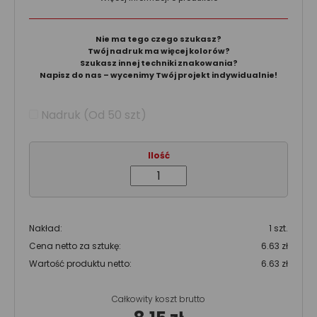
Nie ma tego czego szukasz?
Twój nadruk ma więcej kolorów?
Szukasz innej techniki znakowania?
Napisz do nas – wycenimy Twój projekt indywidualnie!
Nadruk (Od 50 szt)
Ilość
Nakład:
1 szt.
Cena netto za sztukę:
6.63 zł
Wartość produktu netto:
6.63 zł
Całkowity koszt brutto