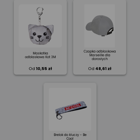
Czapka odblaskowa
Maskotka
Marseille dla
odblaskowa Kot 3M
dorosłych
Od
10,55 zł
Od
48,61 zł
Brelok do kluczy - Be
Cool