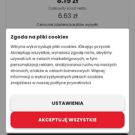
8.15 zł
Całkowity koszt netto
6.63 zł
Cena nie zawiera kosztów wysyłki.
Zgoda na pliki cookies
Ta strona została przygotowana w celach informacyjnych. W
Witryna wykorzystuje pliki cookies. Klikając przycisk
żadnym wypadku informacje zawarte na stronie nie powinny
Akceptuję wszystkie, wyrażasz zgodę na to, abyśmy
być wykorzystywane ani traktowane jako oferta sprzedaży,
używali ich w celach marketingowych, w tym
natomiast mogą być traktowane jako zaproszenie lub
personalizacji reklam, analizowania ruchu na naszych
nakłanianie do złożenia oferty kupna produktów lub usług firm
stronach, a także w celach biznesowych. Więcej
z grupy Refloactive. Zawarcie umowy wymaga indywidualnych
ustaleń, np. złożenia zamówienia i jego przyjęcia. Zastrzegamy
informacji o wykorzystywanych plikach cookies
sobie prawo do aktualizacji, zmiany, zastąpienia lub
znajdziesz w naszej polityce prywatności.
anulowania dowolnej części strony internetowej i zawartych na
niej informacji.
USTAWIENIA
AKCEPTUJĘ WSZYSTKIE