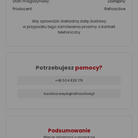
Stan magazynowy:
Dostępny
Producent:
Refloactive
Aby sprawdzić dokładną datę dostawy
w przypadku tego zamówienia prosimy o kontakt
telefoniczny
Potrzebujesz
pomocy?
+48 504 828 179
karolina.weyer@refloactive.pl
Podsumowanie
Więcej informacji o produkcie