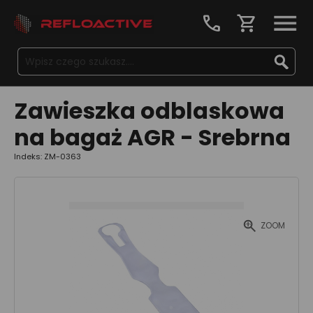
call
shopping_cart
Zawieszka odblaskowa
na bagaż AGR - Srebrna
Indeks: ZM-0363
ZOOM