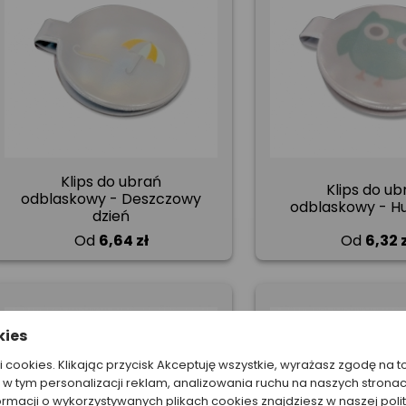
Klips do ubrań
Klips do ub
odblaskowy - Deszczowy
odblaskowy - H
dzień
Od
6,64 zł
Od
6,32 z
kies
ki cookies. Klikając przycisk Akceptuję wszystkie, wyrażasz zgodę na t
w tym personalizacji reklam, analizowania ruchu na naszych stronac
ormacji o wykorzystywanych plikach cookies znajdziesz w naszej poli