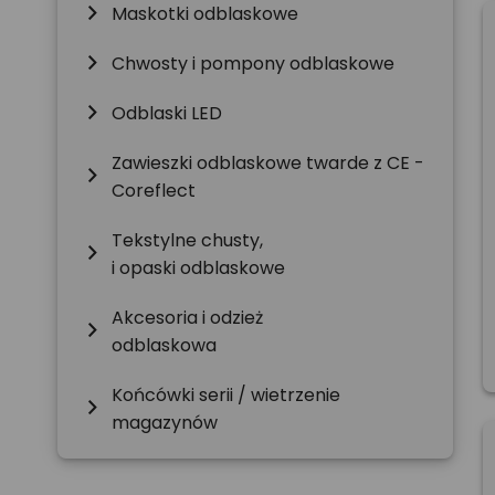
chevron_right
Maskotki odblaskowe
chevron_right
Chwosty i pompony odblaskowe
chevron_right
Odblaski LED
Zawieszki odblaskowe twarde z CE -
chevron_right
Coreflect
Tekstylne chusty,
chevron_right
i opaski odblaskowe
Akcesoria i odzież
chevron_right
odblaskowa
Końcówki serii / wietrzenie
chevron_right
magazynów