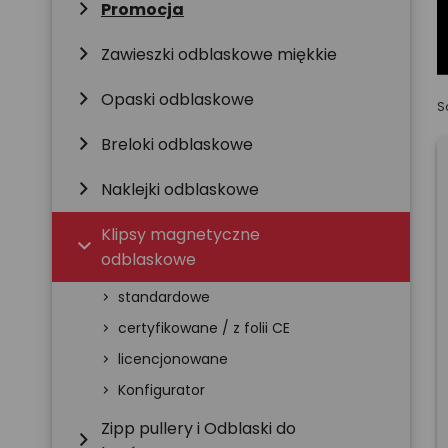
chevron_right
Promocja
chevron_right
Zawieszki odblaskowe miękkie
chevron_right
Opaski odblaskowe
S
chevron_right
Breloki odblaskowe
chevron_right
Naklejki odblaskowe
Klipsy magnetyczne
chevron_right
odblaskowe
standardowe
chevron_right
certyfikowane / z folii CE
chevron_right
licencjonowane
chevron_right
Konfigurator
chevron_right
Zipp pullery i Odblaski do
chevron_right