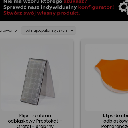
ortowanie:
Klips do ubrań
Klips do ub
odblaskowy Prostokąt -
odblaskow
Orafol - Srebrny
Pomarańcz