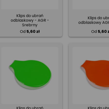
Klips do ubrań
Klips do ub
odblaskowy - AGR -
odblaskowy AGR
Srebrny
Od
5,60 zł
Od
5,60 
Klips do ubrań
Klips do ub