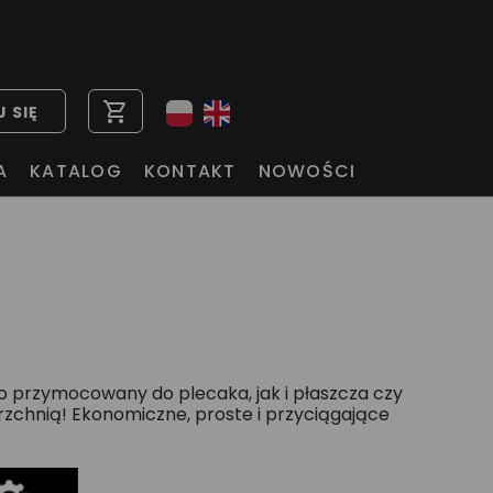
shopping_cart
 SIĘ
A
KATALOG
KONTAKT
NOWOŚCI
o przymocowany do plecaka, jak i płaszcza czy
erzchnią! Ekonomiczne, proste i przyciągające