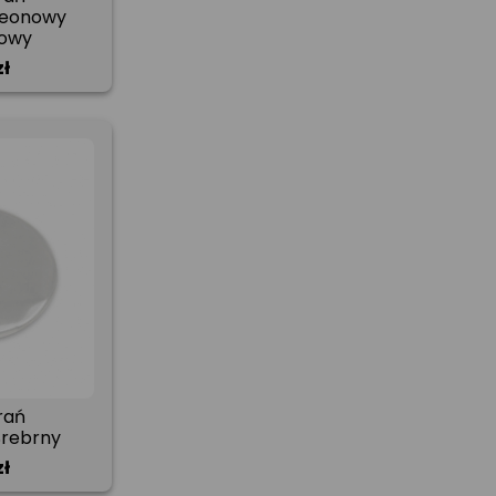
Neonowy
owy
zł
rań
Srebrny
zł