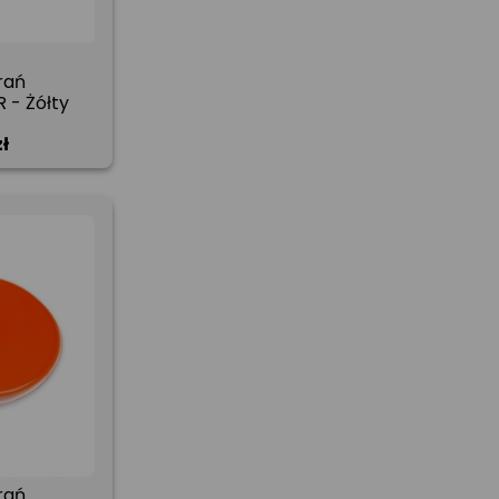
rań
 - Żółty
zł
rań