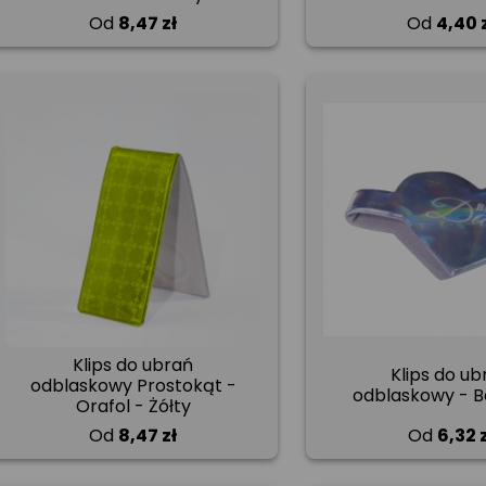
Od
8,47 zł
Od
4,40 
Klips do ubrań
Klips do ub
odblaskowy Prostokąt -
odblaskowy - B
Orafol - Żółty
Od
8,47 zł
Od
6,32 z