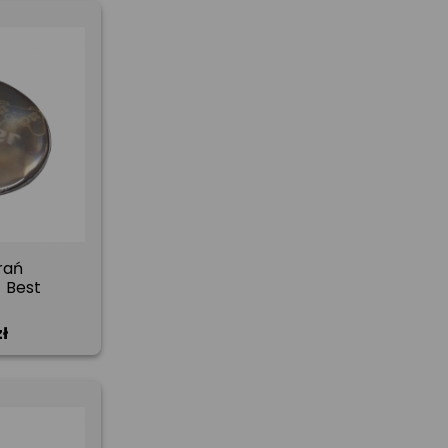
rań
 Best
ł