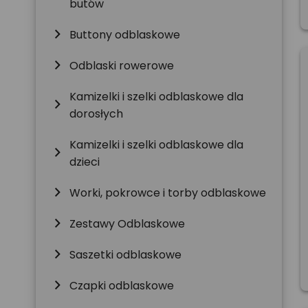
butów
chevron_right
Buttony odblaskowe
chevron_right
Odblaski rowerowe
Kamizelki i szelki odblaskowe dla
chevron_right
dorosłych
Kamizelki i szelki odblaskowe dla
chevron_right
dzieci
chevron_right
Worki, pokrowce i torby odblaskowe
chevron_right
Zestawy Odblaskowe
chevron_right
Saszetki odblaskowe
chevron_right
Czapki odblaskowe