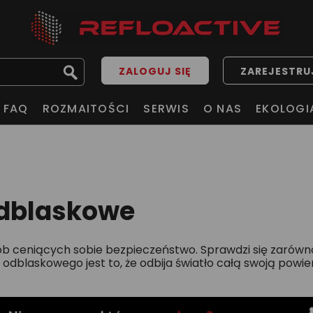
ZALOGUJ SIĘ
ZAREJESTRUJ
FAQ
ROZMAITOŚCI
SERWIS
O NAS
EKOLOGI
odblaskowe
ób ceniących sobie bezpieczeństwo. Sprawdzi się zarówn
odblaskowego jest to, że odbija światło całą swoją powi