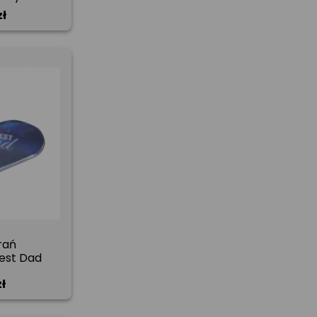
zł
rań
est Dad
ł