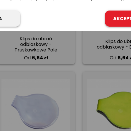
A
AKCEP
Klips do ubrań
Klips do ub
odblaskowy -
odblaskowy - 
Truskawkowe Pole
Od
6,64 zł
Od
6,64 