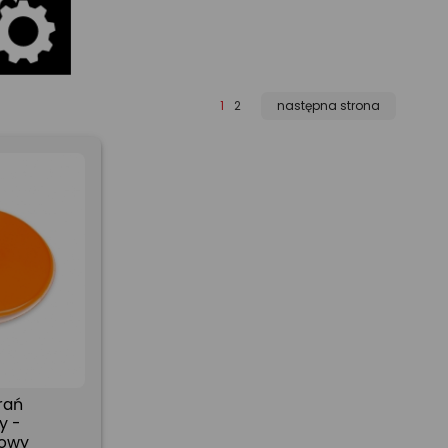
1
2
następna strona
rań
y -
owy