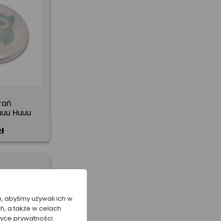
rań
uuu Huuu
ł
o, abyśmy używali ich w
h, a także w celach
tyce prywatności.