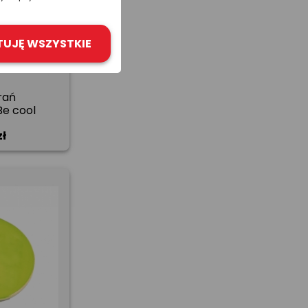
TUJĘ WSZYSTKIE
rań
Be cool
zł