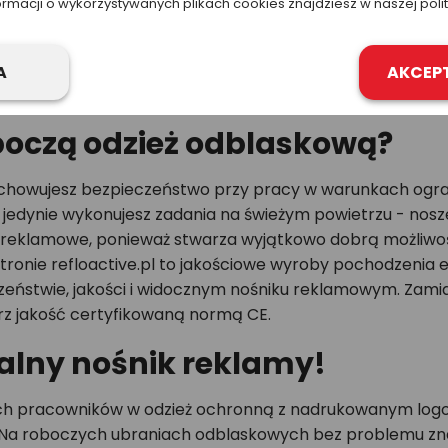
ormacji o wykorzystywanych plikach cookies znajdziesz w naszej poli
ość.
enie to profesjonalna odzież ostrzegawcza zgodna z EN 
unkach słabego oświetlenia. Trzy pasy z hologramem 3M
A
AKCEP
boczą odzież odblaskową?
howujesz bezpieczeństwo przy pracy w warunkach ograni
czy jedynie wykonujesz zadania na świeżym powietrzu - n
 reklamowe, ponieważ stwarza wyjątkowo dobrą możliwoś
stronie refloactive.pl to jakościowe wyroby pochodzenia 
eństwie, jakości i widocznym nośniku reklamowym. Zamias
ierz jakość certyfikowaną normą CE.
alny nośnik reklamy!
 pracowników w odzież ochronną z nadrukowanym logo w 
 Na roboczych ubraniach odblaskowych bez problemu znajd