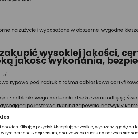
porne na zużycie i wyposażone w obszerne, wygodne kiesz
 zakupić wysokiej jakości, c
ką jakość wykonania, bezpiec
eźć:
owe typowo pod nadruk z taśmą odblaskową certyfikowaną 
ci z odblaskowego materiału, dzięki czemu odbijają świa
ychająca poliestrowa tkanina zapewnia niezwykły komfo
kies
ealna odzież robocza w plenerze np. przy budowie dróg. Z
ki cookies. Klikając przycisk Akceptuję wszystkie, wyrażasz zgodę na t
w tym personalizacji reklam, analizowania ruchu na naszych stronac
ami i zamkiem błyskawicznym
- letnia alternatywa dl