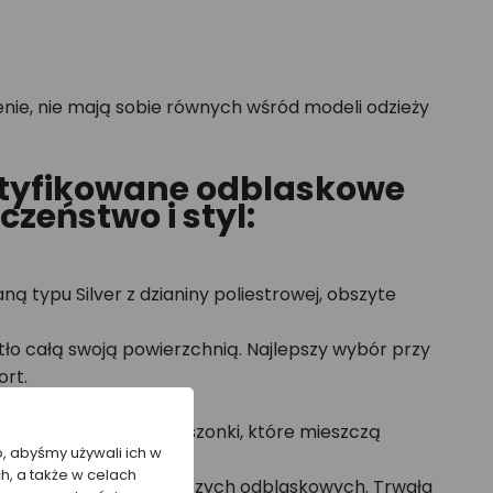
enie, nie mają sobie równych wśród modeli odzieży
ertyfikowane odblaskowe
zeństwo i styl:
typu Silver z dzianiny poliestrowej, obszyte
tło całą swoją powierzchnią. Najlepszy wybór przy
rt.
awiera praktyczne kieszonki, które mieszczą
o, abyśmy używali ich w
h, a także w celach
a zimowych ubrań roboczych odblaskowych. Trwała