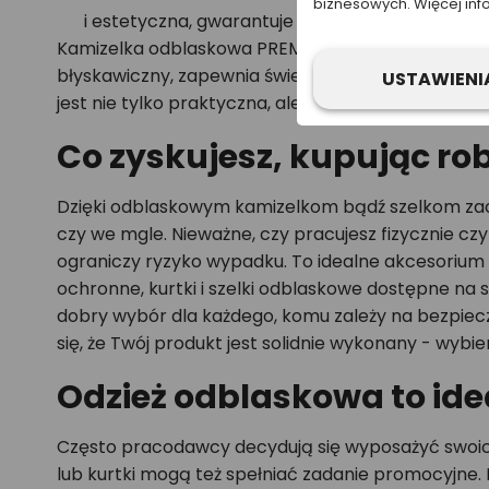
biznesowych. Więcej inf
i estetyczna, gwarantuje maksymalną widoczn
Kamizelka odblaskowa PREMIUM w konkurencyjnej c
błyskawiczny, zapewnia świetną widoczność w war
USTAWIENI
jest nie tylko praktyczna, ale i bardzo estetyczna.
Co zyskujesz, kupując ro
Dzięki odblaskowym kamizelkom bądź szelkom zac
czy we mgle. Nieważne, czy pracujesz fizycznie 
ograniczy ryzyko wypadku. To idealne akcesorium
ochronne, kurtki i szelki odblaskowe dostępne na 
dobry wybór dla każdego, komu zależy na bezpiecz
się, że Twój produkt jest solidnie wykonany - wyb
Odzież odblaskowa to ide
Często pracodawcy decydują się wyposażyć swoich
lub kurtki mogą też spełniać zadanie promocyjne.