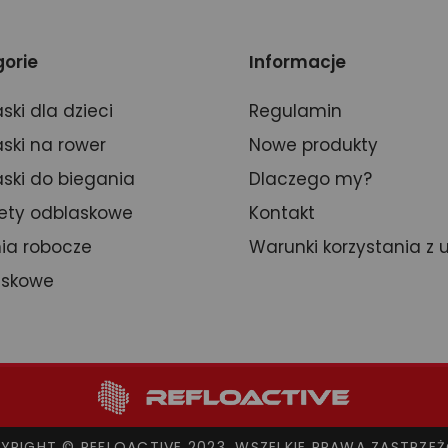
orie
Informacje
ski dla dzieci
Regulamin
ski na rower
Nowe produkty
ski do biegania
Dlaczego my?
ety odblaskowe
Kontakt
ia robocze
Warunki korzystania z 
askowe
YRIGHT © REFLOACTIVE 2023. WSZELKIE PRAWA ZASTRZEŻ