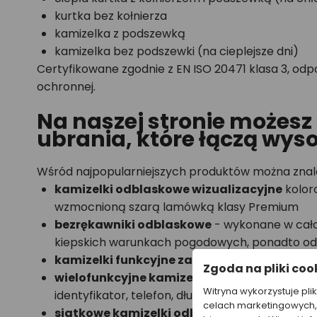
kurtka bez kołnierza
kamizelka z podszewką
kamizelka bez podszewki (na cieplejsze dni)
Certyfikowane zgodnie z EN ISO 20471 klasa 3, od
ochronnej.
Na naszej stronie możesz
ubrania, które łączą wyso
Wśród najpopularniejszych produktów można znal
kamizelki odblaskowe wizualizacyjne
kolor
wzmocnioną szarą lamówką klasy Premium
bezrękawniki odblaskowe
- wykonane w całoś
kiepskich warunkach pogodowych, ponadto odd
kamizelki funkcyjne zapinane na rzepy
Zgoda na pliki coo
wielofunkcyjne kamizelki z kieszeniami
- id
Witryna wykorzystuje pli
identyfikator, telefon, długopis itp.
celach marketingowych, 
siatkowe kamizelki odblaskowa z kieszeni