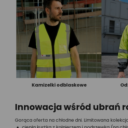
Kamizelki odblaskowe
Od
Innowacja wśród ubrań 
Gorąca oferta na chłodne dni. Limitowana kolekcj
ciepła kurtka z kołnierzem i podszewką (na chło