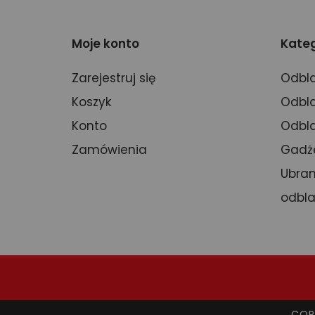
Moje konto
Kateg
Zarejestruj się
Odbla
Koszyk
Odbla
Konto
Odbla
Zamówienia
Gadż
Ubran
odbl
COP