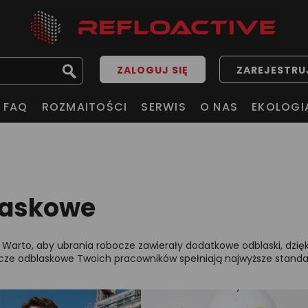
ZALOGUJ SIĘ
ZAREJESTRUJ
FAQ
ROZMAITOŚCI
SERWIS
O NAS
EKOLOGI
laskowe
d. Warto, aby ubrania robocze zawierały dodatkowe odblaski, dz
bocze odblaskowe Twoich pracowników spełniają najwyższe standar