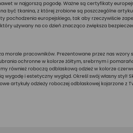
, nawet w najgorszą pogodę. Ważne są certyfikaty europejs
nna być tkanina, z której zrobione są poszczególne artyku
y pochodzenia europejskiego, tak aby rzeczywiście zape
 który używany na co dzień znacząco zwiększa bezpiecze
za morale pracowników. Prezentowane przez nas wzory są
ne ubrania ochronne w kolorze żółtym, srebrnym i pomara
my również roboczą odblaskową odzież w kolorze czerwony
ią wygodę i estetyczny wygląd. Określ swój własny styl! S
kowe artykuły odzieży roboczej odblaskowej kojarzone z T