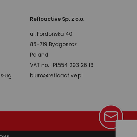
Refloactive Sp. z o.o.
ul. Fordońska 40
85-719 Bydgoszcz
Poland
VAT no. : PL554 293 26 13
usług
biuro@refloactive.pl
ONE.