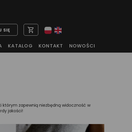
shopping_cart
 SIĘ
A
KATALOG
KONTAKT
NOWOŚCI
ięki którym zapewnią niezbędną widoczność w
dy jakości!