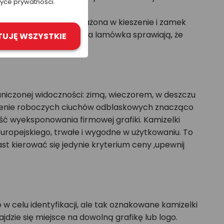
tyce prywatności.
ISO 20471:2013.Wyposażona w kieszenie i zamek
 oraz elegancka czarna lamówka sprawiają, że
TUJĘ WSZYSTKIE
czonej widoczności: zimą, wieczorem, w deszczu
oszenie roboczych ciuchów odblaskowych znacząco
ć wyeksponowania firmowej grafiki. Kamizelki
europejskiego, trwałe i wygodne w użytkowaniu. To
t kierować się jedynie kryterium ceny ,upewnij
celu identyfikacji, ale tak oznakowane kamizelki
zie się miejsce na dowolną grafikę lub logo.