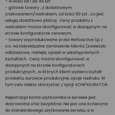
– w ilości od 1 do 49 szt
- gotowe towary , z dodatkowym
znakowaniem/nadrukiem, od ilości 50 szt , co jest
usługą dodatkowo płatną . Ceny produktu z
nadrukiem można skonfigurować w dostępnym na
stronie konfiguratorze cenowym.
- towary wyprodukowane przez Refloactive Sp z
o.o. na indywidualne zamówienie klienta (zawieszki
odblaskowe, naklejki, opaski w udostępnionych
kształtach . Ceny można skonfigurować w
dostępnych na stronie konfiguratorach
produkcyjnych , w których klient wybiera kształt
produktu, surowce produkcyjne, opcje nadruku. W
tym celu należy skorzystać z opcji: KONFIGURATOR.
Rejestracja konta użytkownika w serwisie jest
dobrowolna oraz bezpłatna. Nie jest ona konieczna
do standardowego użytkowania serwisu, a w