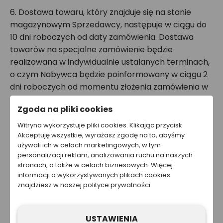
6. Dostawa towaru, który znajduje się na stanie
magazynowym Sprzedawcy, następuje w ciągu do
10 dni roboczych od daty zamówienia. Dostawa
towarów na specjalne zamówienie będzie
realizowana w indywidualnie ustalanych terminach,
o czym Nabywca będzie poinformowany w ciągu 2
dni roboczych od momentu złożenia zamówienia w
ramach warunków realizacji zamówienia.
Zgoda na pliki cookies
7. W przypadku złożenia przez Nabywcę
Witryna wykorzystuje pliki cookies. Klikając przycisk
Akceptuję wszystkie, wyrażasz zgodę na to, abyśmy
zamówienia na towary nietypowe lub o wysokiej
używali ich w celach marketingowych, w tym
wartości, Sprzedawca może, w procesie
personalizacji reklam, analizowania ruchu na naszych
potwierdzenia zamówienia, zażądać wpłaty zaliczki
stronach, a także w celach biznesowych. Więcej
na poczet realizacji zamówienia lub przedpłaty
informacji o wykorzystywanych plikach cookies
znajdziesz w naszej polityce prywatności.
pełnej wartości zamówienia, co będzie zaznaczone
w warunkach realizacji zamówienia. Przedpłata taka
będzie udokumentowana fakturą VAT, wystawioną
USTAWIENIA