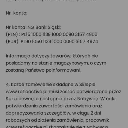
Nr konta:
Nr konta ING Bank Śląski:
(PLN) : PL15 1050 1139 1000 0090 3157 4966
(EUR): PL90 1050 1139 1000 0090 3157 4974
Informacja dotyczy towarów, których nie
posiadamy na stanie magazynowym, o czym
zostaną Państwo poinformowani.
4. Każde zamówienie składane w Sklepie
www.refloactive.pl musi zostać potwierdzone przez
Sprzedawcę, a następnie przez Nabywcę. W celu
potwierdzenia zawartości zamówienia oraz
doprecyzowania szczegółów, w ciągu 2 dni
roboczych od złożenia zamówienia, pracownik
www.refloactive.pl skontaktuje się z Nabywcą