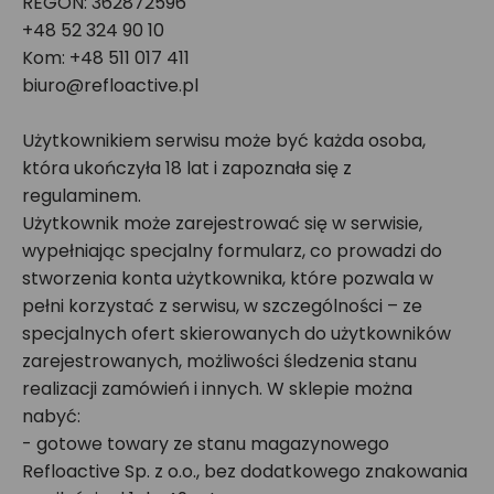
REGON: 362872596
+48 52 324 90 10
Kom: +48 511 017 411
biuro@refloactive.pl
Użytkownikiem serwisu może być każda osoba,
która ukończyła 18 lat i zapoznała się z
regulaminem.
Użytkownik może zarejestrować się w serwisie,
wypełniając specjalny formularz, co prowadzi do
stworzenia konta użytkownika, które pozwala w
pełni korzystać z serwisu, w szczególności – ze
specjalnych ofert skierowanych do użytkowników
zarejestrowanych, możliwości śledzenia stanu
realizacji zamówień i innych. W sklepie można
nabyć:
- gotowe towary ze stanu magazynowego
Refloactive Sp. z o.o., bez dodatkowego znakowania