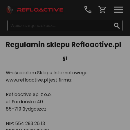
call
shopping_cart
Regulamin sklepu Refloactive.pl
§1
Właścicielem Sklepu Internetowego
www.refloactive.pl jest firma:
Refloactive Sp. z o.o.
ul. Fordońska 40
85-719 Bydgoszcz
NIP: 554 293 26 13