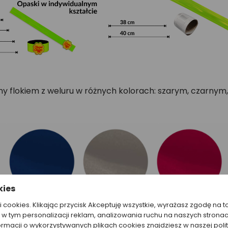
 flokiem z weluru w różnych kolorach: szarym, czarnym, 
kies
ki cookies. Klikając przycisk Akceptuję wszystkie, wyrażasz zgodę na t
w tym personalizacji reklam, analizowania ruchu na naszych stronac
ormacji o wykorzystywanych plikach cookies znajdziesz w naszej poli