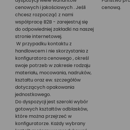
dyspozycji wiele wariantów
Państwo pro
cenowych i jakościowych . Jeśli
cenową.
chcesz rozpocząć z nami
współpracę B2B - zarejestruj się
do odpowiedniej zakładki na naszej
stronie internetowej.
W przypadku kontaktu z
handlowcem i nie skorzystania z
konfiguratora cenowego , określ
swoje potrzeb w zakresie rodzaju
materiału, mocowania, nadruków,
kształtu oraz ew. szczegółów
dotyczących opakowania
jednostkowego.
Do dyspozycji jest szeroki wybór
gotowych kształtów odblasków,
które można przejrzeć w
konfiguratorze. Każdy wybrany