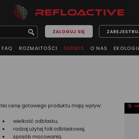
ZALOGUJ SIĘ
ZAREJESTRUJ
FAQ
ROZMAITOŚCI
SERWIS
O NAS
EKOLOGI
Na cenę gotowego produktu mają wpływ:
wielkość odblasku,
rodzaj użytej folii odblaskowej,
sposób mocowania,