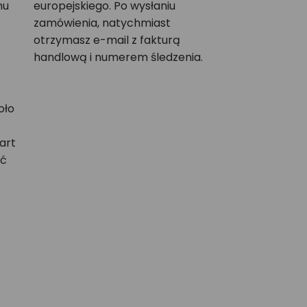
nu
europejskiego. Po wysłaniu
zamówienia, natychmiast
otrzymasz e-mail z fakturą
handlową i numerem śledzenia.
oło
art
ać