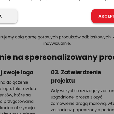
tymentem oraz różnymi rozmiarami i cenami, w których o
A
AKCEP
jak:
breloki, naklejki, odblaski do suwaków itp.
ferujemy całą gamę gotowych produktów odblaskowych, k
indywidualnie.
nie na spersonalizowany pro
j swoje logo
03. Zatwierdzenie
projektu
 na dołączenie
 logo, tekstów lub
Gdy wszystkie szczegóły zosta
entów, które są
uzgodnione, proszę złożyć
o przygotowania
zamówienie drogą mailową, wt
 koniec otrzymają
zostaniesz poproszony o podan