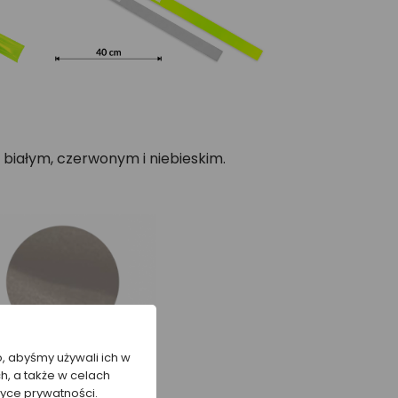
białym, czerwonym i niebieskim.
o, abyśmy używali ich w
h, a także w celach
tyce prywatności.