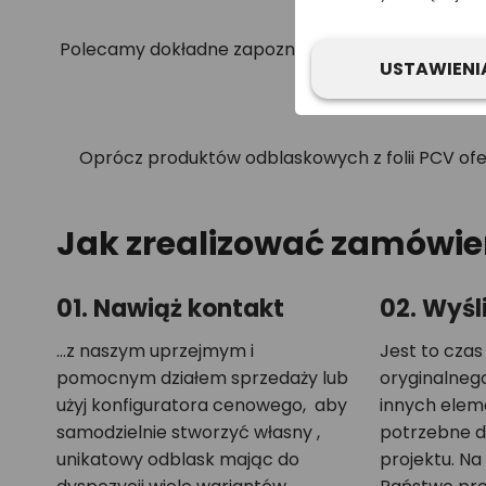
Polecamy dokładne zapoznanie się z naszym asor
USTAWIENI
Oprócz produktów odblaskowych z folii PCV o
Jak zrealizować zamówie
01. Nawiąż kontakt
02. Wyśli
...z naszym uprzejmym i
Jest to czas
pomocnym działem sprzedaży lub
oryginalnego
użyj konfiguratora cenowego, aby
innych elem
samodzielnie stworzyć własny ,
potrzebne d
unikatowy odblask mając do
projektu. Na