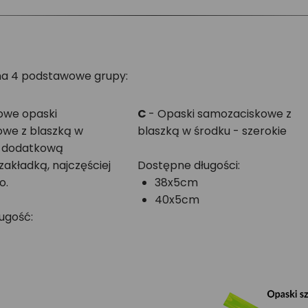
 na 4 podstawowe grupy:
owe opaski
C
- Opaski samozaciskowe z
we z blaszką w
blaszką w środku - szerokie
 z dodatkową
akładką, najczęściej
Dostępne długości:
o.
38x5cm
40x5cm
ugość: