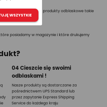
ferujemy również inne produkty odblaskowe takie
TUJĘ WSZYSTKIE
tóre posiadamy w magazynie i które drukujemy
dukt?
04 Cieszcie się swoimi
odblaskami !
ną
Nasze produkty są dostarczane za
pośrednictwem UPS Standard lub
edy
przez zapytanie Express Shipping
ie
Service do każdego kraju