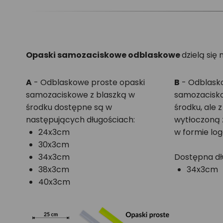
Opaski samozaciskowe odblaskowe
dzielą się
A
- Odblaskowe proste opaski
B
- Odblask
samozaciskowe z blaszką w
samozacisko
środku dostępne są w
środku, ale
następujących długościach:
wytłoczoną z
24x3cm
w formie log
30x3cm
34x3cm
Dostępna dł
38x3cm
34x3cm
40x3cm