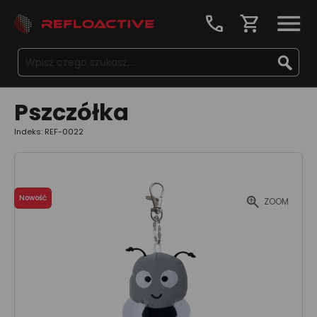
call
shopping_cart
Pszczółka
Indeks: REF-0022
Nowość
ZOOM