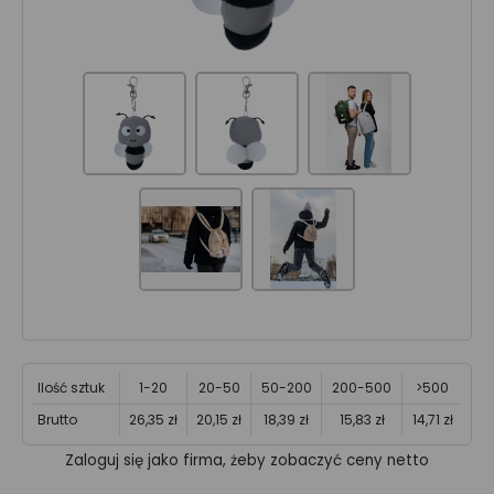
Ilość sztuk
1-20
20-50
50-200
200-500
>500
Brutto
26,35 zł
20,15 zł
18,39 zł
15,83 zł
14,71 zł
Zaloguj się jako firma, żeby zobaczyć ceny netto