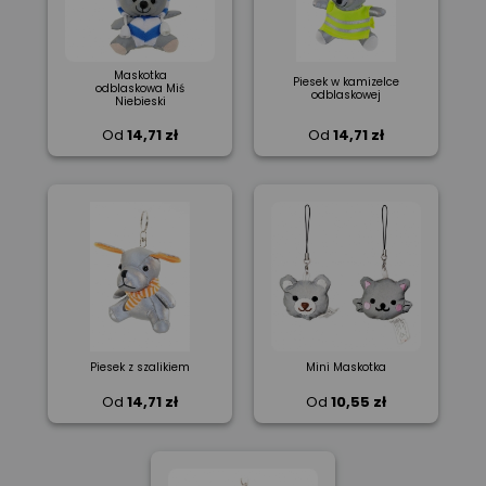
Maskotka
Piesek w kamizelce
odblaskowa Miś
odblaskowej
Niebieski
Od
14,71 zł
Od
14,71 zł
Piesek z szalikiem
Mini Maskotka
Od
14,71 zł
Od
10,55 zł