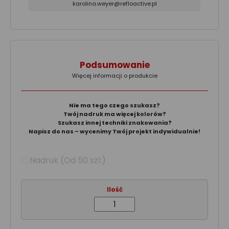
karolina.weyer@refloactive.pl
Podsumowanie
Więcej informacji o produkcie
Nie ma tego czego szukasz?
Twój nadruk ma więcej kolorów?
Szukasz innej techniki znakowania?
Napisz do nas – wycenimy Twój projekt indywidualnie!
Nadruk (Od 50 szt)
Ilość