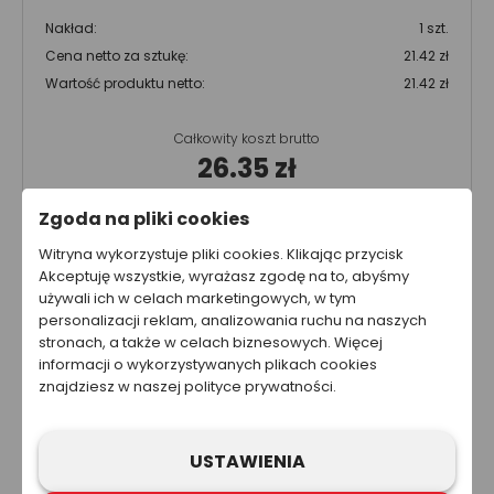
Nakład:
1 szt.
Cena netto za sztukę:
21.42 zł
Wartość produktu netto:
21.42 zł
Całkowity koszt brutto
26.35 zł
Całkowity koszt netto
Zgoda na pliki cookies
21.42 zł
Witryna wykorzystuje pliki cookies. Klikając przycisk
Cena nie zawiera kosztów wysyłki.
Akceptuję wszystkie, wyrażasz zgodę na to, abyśmy
używali ich w celach marketingowych, w tym
personalizacji reklam, analizowania ruchu na naszych
Ta strona została przygotowana w celach informacyjnych. W
stronach, a także w celach biznesowych. Więcej
żadnym wypadku informacje zawarte na stronie nie powinny
informacji o wykorzystywanych plikach cookies
być wykorzystywane ani traktowane jako oferta sprzedaży,
znajdziesz w naszej polityce prywatności.
natomiast mogą być traktowane jako zaproszenie lub
nakłanianie do złożenia oferty kupna produktów lub usług firm
z grupy Refloactive. Zawarcie umowy wymaga indywidualnych
ustaleń, np. złożenia zamówienia i jego przyjęcia. Zastrzegamy
USTAWIENIA
sobie prawo do aktualizacji, zmiany, zastąpienia lub
anulowania dowolnej części strony internetowej i zawartych na