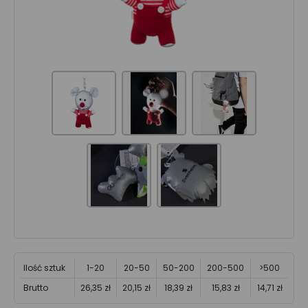
Ilość sztuk
1-20
20-50
50-200
200-500
>500
Brutto
26,35 zł
20,15 zł
18,39 zł
15,83 zł
14,71 zł