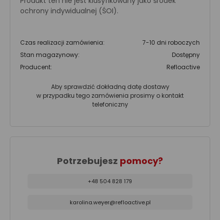
Produkt ten nie jest klasyfikowany jako środek
ochrony indywidualnej (ŚOI).
Czas realizacji zamówienia:
7-10 dni roboczych
Stan magazynowy:
Dostępny
Producent:
Refloactive
Aby sprawdzić dokładną datę dostawy
w przypadku tego zamówienia prosimy o kontakt
telefoniczny
Potrzebujesz
pomocy?
+48 504 828 179
karolina.weyer@refloactive.pl