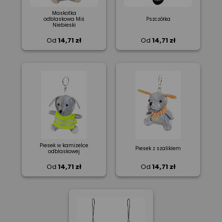
Maskotka
odblaskowa Miś
Pszczółka
Niebieski
Od
14,71 zł
Od
14,71 zł
Piesek w kamizelce
Piesek z szalikiem
odblaskowej
Od
14,71 zł
Od
14,71 zł