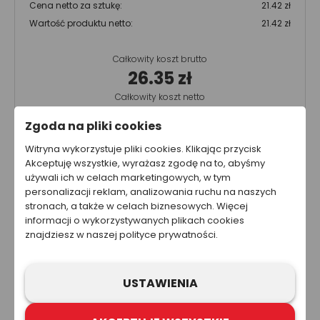
Cena netto za sztukę:
21.42 zł
Wartość produktu netto:
21.42 zł
Całkowity koszt brutto
26.35 zł
Całkowity koszt netto
21.42 zł
Zgoda na pliki cookies
Cena nie zawiera kosztów wysyłki.
Witryna wykorzystuje pliki cookies. Klikając przycisk
Akceptuję wszystkie, wyrażasz zgodę na to, abyśmy
używali ich w celach marketingowych, w tym
Ta strona została przygotowana w celach informacyjnych. W
personalizacji reklam, analizowania ruchu na naszych
żadnym wypadku informacje zawarte na stronie nie powinny
stronach, a także w celach biznesowych. Więcej
być wykorzystywane ani traktowane jako oferta sprzedaży,
informacji o wykorzystywanych plikach cookies
natomiast mogą być traktowane jako zaproszenie lub
nakłanianie do złożenia oferty kupna produktów lub usług firm
znajdziesz w naszej polityce prywatności.
z grupy Refloactive. Zawarcie umowy wymaga indywidualnych
ustaleń, np. złożenia zamówienia i jego przyjęcia. Zastrzegamy
sobie prawo do aktualizacji, zmiany, zastąpienia lub
USTAWIENIA
anulowania dowolnej części strony internetowej i zawartych na
niej informacji.