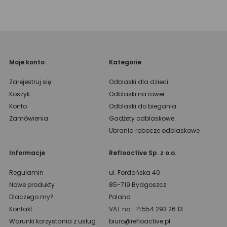
Moje konto
Kategorie
Zarejestruj się
Odblaski dla dzieci
Koszyk
Odblaski na rower
Konto
Odblaski do biegania
Zamówienia
Gadżety odblaskowe
Ubrania robocze odblaskowe
Informacje
Refloactive Sp. z o.o.
Regulamin
ul. Fordońska 40
Nowe produkty
85-719 Bydgoszcz
Dlaczego my?
Poland
Kontakt
VAT no. : PL554 293 26 13
Warunki korzystania z usług
biuro@refloactive.pl