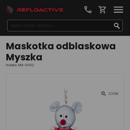
call
shopping_cart
Maskotka odblaskowa
Myszka
Indeks: MA-0002
ZOOM