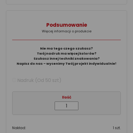
Podsumowanie
Więcej informacji o produkcie
Nie ma tego czego szukasz?
Twój nadruk ma więcej kolorów?
Szukasz innej techniki znakowania?
Napisz do nas – wycenimy Twój projekt indywidualnie!
Nadruk (Od 50 szt)
Ilość
Nakład:
1 szt.