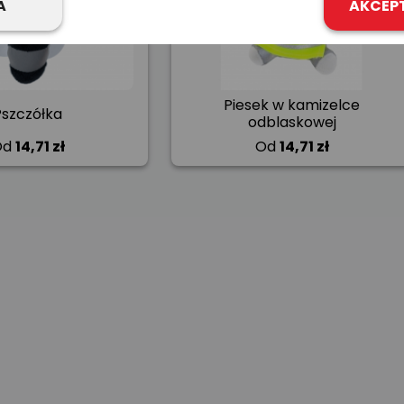
A
AKCEP
Piesek w kamizelce
Pszczółka
odblaskowej
Od
14,71 zł
Od
14,71 zł