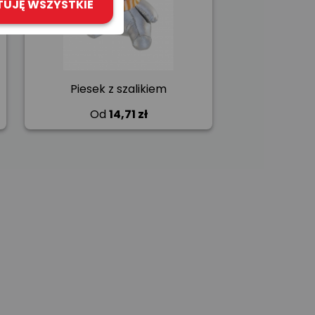
TUJĘ WSZYSTKIE
Piesek z szalikiem
Od
14,71 zł