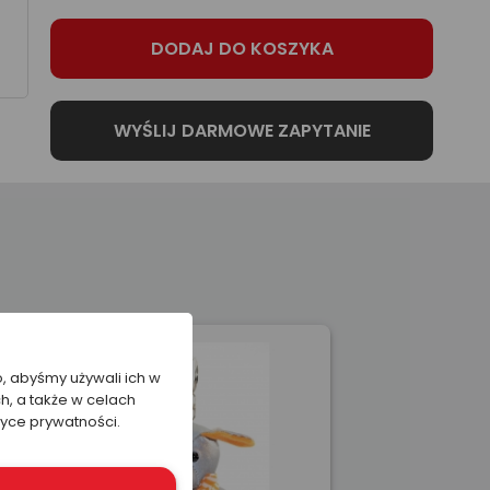
o, abyśmy używali ich w
h, a także w celach
tyce prywatności.