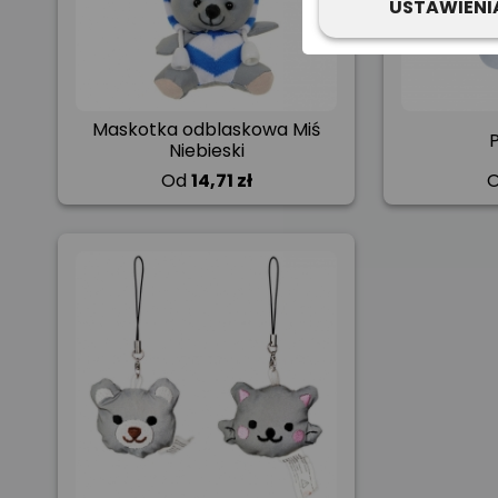
USTAWIENI
Maskotka odblaskowa Miś
Niebieski
Od
14,71 zł