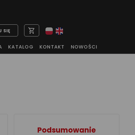
shopping_cart
 SIĘ
A
KATALOG
KONTAKT
NOWOŚCI
Podsumowanie