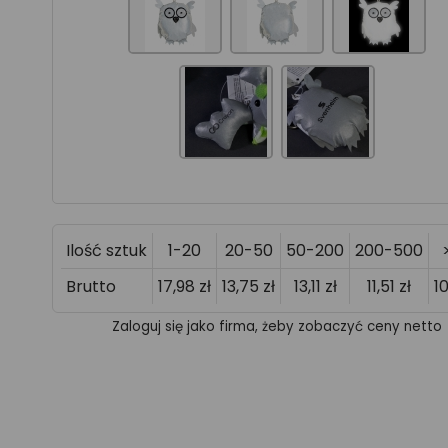
Ilość sztuk
1-20
20-50
50-200
200-500
Brutto
17,98 zł
13,75 zł
13,11 zł
11,51 zł
10
Zaloguj się jako firma, żeby zobaczyć ceny netto