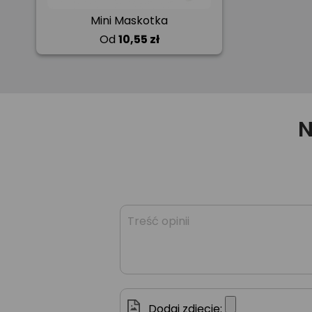
Mini Maskotka
Od
10,55 zł
N
Dodaj zdjęcie: