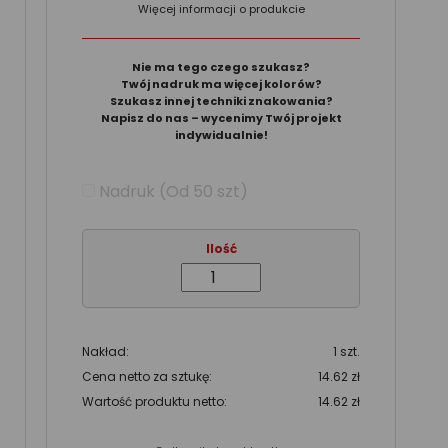
Więcej informacji o produkcie
Nie ma tego czego szukasz?
Twój nadruk ma więcej kolorów?
Szukasz innej techniki znakowania?
Napisz do nas – wycenimy Twój projekt
indywidualnie!
Nadruk (Od 50 szt)
Ilość
Nakład:
1 szt.
Cena netto za sztukę:
14.62 zł
Wartość produktu netto:
14.62 zł