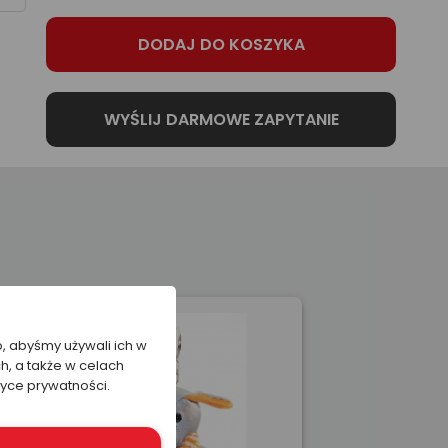
o, abyśmy używali ich w
h, a także w celach
tyce prywatności.