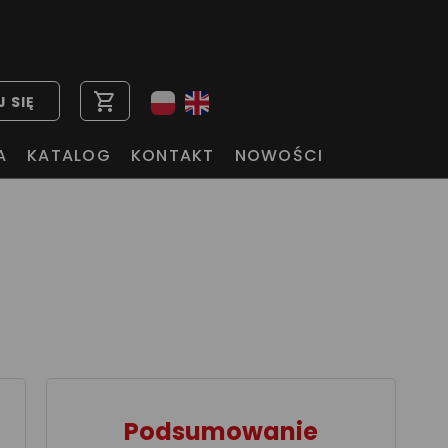
shopping_cart
 SIĘ
A
KATALOG
KONTAKT
NOWOŚCI
Podsumowanie