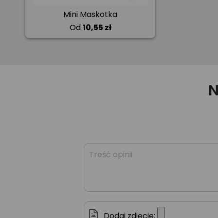
Mini Maskotka
Od
10,55 zł
N
Dodaj zdjęcie: