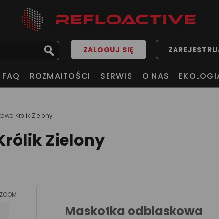
ZALOGUJ SIĘ
ZAREJESTRUJ
FAQ
ROZMAITOŚCI
SERWIS
O NAS
EKOLOGI
wa Królik Zielony
ólik Zielony
ZOOM
Maskotka odblaskowa