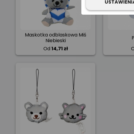
USTAWIENI
Maskotka odblaskowa Miś
Niebieski
Od
14,71 zł