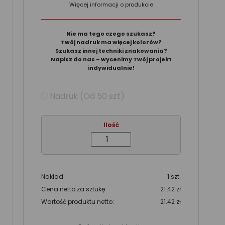
Więcej informacji o produkcie
Nie ma tego czego szukasz?
Twój nadruk ma więcej kolorów?
Szukasz innej techniki znakowania?
Napisz do nas – wycenimy Twój projekt
indywidualnie!
Nadruk (Od 50 szt)
Ilość
Nakład:
1 szt.
Cena netto za sztukę:
21.42 zł
Wartość produktu netto:
21.42 zł