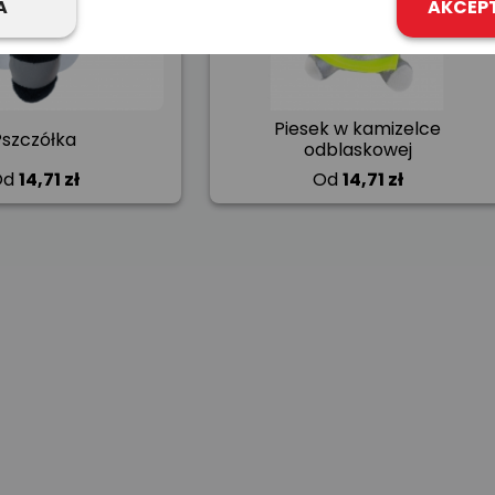
A
AKCEP
Piesek w kamizelce
Pszczółka
odblaskowej
Od
14,71 zł
Od
14,71 zł