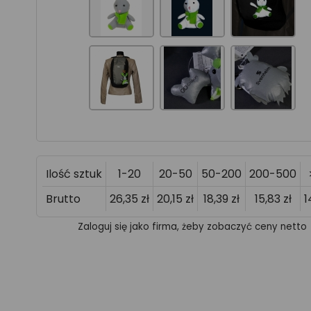
Ilość sztuk
1-20
20-50
50-200
200-500
Brutto
26,35 zł
20,15 zł
18,39 zł
15,83 zł
1
Zaloguj się jako firma, żeby zobaczyć ceny netto