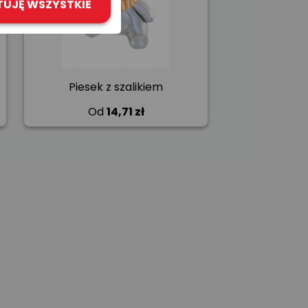
TUJĘ WSZYSTKIE
Piesek z szalikiem
Od
14,71 zł