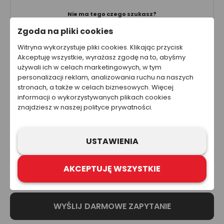
Nie ma tego czego szukasz?
Twój nadruk ma więcej kolorów?
Zgoda na pliki cookies
Szukasz innej techniki znakowania?
Napisz do nas – wycenimy Twój projekt indywidualnie!
Witryna wykorzystuje pliki cookies. Klikając przycisk
Akceptuję wszystkie, wyrażasz zgodę na to, abyśmy
używali ich w celach marketingowych, w tym
personalizacji reklam, analizowania ruchu na naszych
Ta strona została przygotowana w celach informacyjnych. W
stronach, a także w celach biznesowych. Więcej
żadnym wypadku informacje zawarte na stronie nie powinny
informacji o wykorzystywanych plikach cookies
być wykorzystywane ani traktowane jako oferta sprzedaży,
znajdziesz w naszej polityce prywatności.
natomiast mogą być traktowane jako zaproszenie lub
nakłanianie do złożenia oferty kupna produktów lub usług firm
z grupy Refloactive. Zawarcie umowy wymaga indywidualnych
ustaleń, np. złożenia zamówienia i jego przyjęcia. Zastrzegamy
USTAWIENIA
sobie prawo do aktualizacji, zmiany, zastąpienia lub
anulowania dowolnej części strony internetowej i zawartych na
niej informacji.
AKCEPTUJĘ WSZYSTKIE