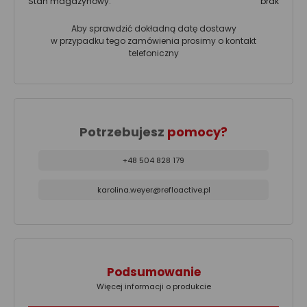
Stan magazynowy:
brak
Aby sprawdzić dokładną datę dostawy
w przypadku tego zamówienia prosimy o kontakt
telefoniczny
Potrzebujesz
pomocy?
+48 504 828 179
karolina.weyer@refloactive.pl
Podsumowanie
Więcej informacji o produkcie