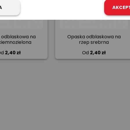
A
AKCEP
 odblaskowa na
Opaska odblaskowa na
ciemnozielona
rzep srebrna
Od
2,40 zł
Od
2,40 zł