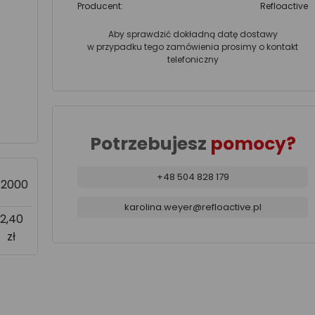
Producent:
Refloactive
Aby sprawdzić dokładną datę dostawy
w przypadku tego zamówienia prosimy o kontakt
telefoniczny
Potrzebujesz
pomocy?
+48 504 828 179
>2000
karolina.weyer@refloactive.pl
2,40
zł