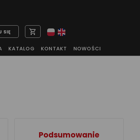
shopping_cart
 SIĘ
A
KATALOG
KONTAKT
NOWOŚCI
Podsumowanie