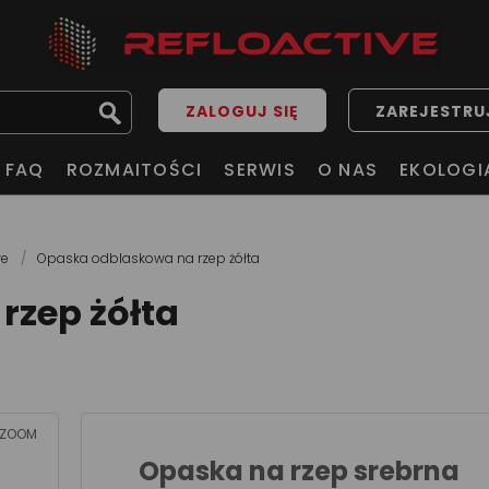
ZALOGUJ SIĘ
ZAREJESTRUJ
FAQ
ROZMAITOŚCI
SERWIS
O NAS
EKOLOGI
we
Opaska odblaskowa na rzep żółta
rzep żółta
ZOOM
Opaska na rzep srebrna