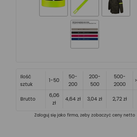
Ilość
50-
200-
500-
1-50
sztuk
200
500
2000
6,06
Brutto
4,64 zł
3,04 zł
2,72 zł
zł
Zaloguj się jako firma, żeby zobaczyć ceny netto