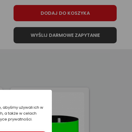
o, abyśmy używali ich w
h, a także w celach
tyce prywatności.