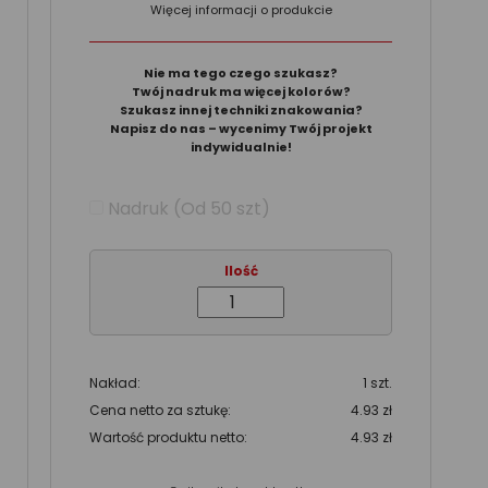
Więcej informacji o produkcie
Nie ma tego czego szukasz?
Twój nadruk ma więcej kolorów?
Szukasz innej techniki znakowania?
Napisz do nas – wycenimy Twój projekt
indywidualnie!
Nadruk (Od 50 szt)
Ilość
Nakład:
1 szt.
Cena netto za sztukę:
4.93 zł
Wartość produktu netto:
4.93 zł