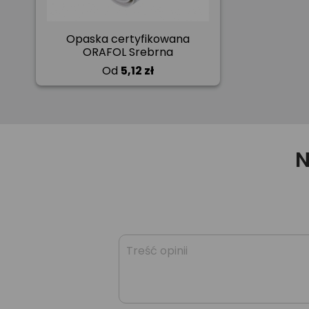
Opaska certyfikowana
ORAFOL Srebrna
Od
5,12 zł
N