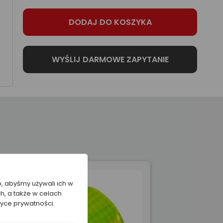
o, abyśmy używali ich w
h, a także w celach
tyce prywatności.