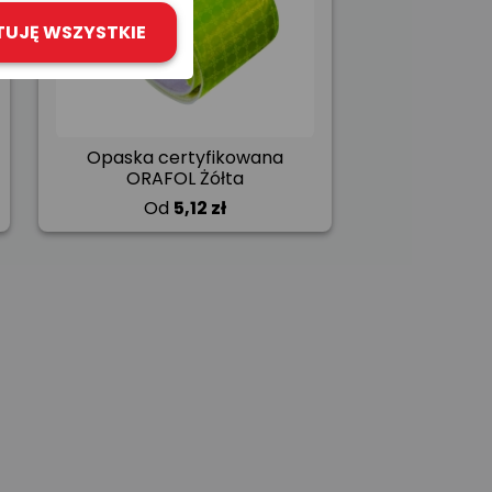
TUJĘ WSZYSTKIE
Opaska certyfikowana
ORAFOL Żółta
Od
5,12 zł