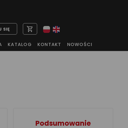
shopping_cart
 SIĘ
A
KATALOG
KONTAKT
NOWOŚCI
Podsumowanie