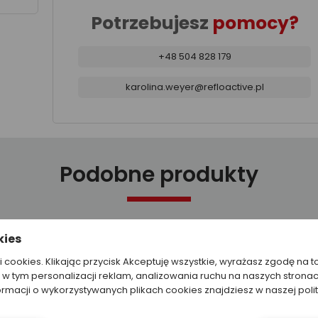
Potrzebujesz
pomocy?
+48 504 828 179
karolina.weyer@refloactive.pl
Podobne produkty
kies
ki cookies. Klikając przycisk Akceptuję wszystkie, wyrażasz zgodę na t
w tym personalizacji reklam, analizowania ruchu na naszych stronac
ormacji o wykorzystywanych plikach cookies znajdziesz w naszej poli