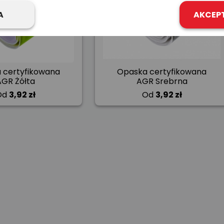
A
AKCEP
 certyfikowana
Opaska certyfikowana
AGR Żółta
AGR Srebrna
Od
3,92 zł
Od
3,92 zł