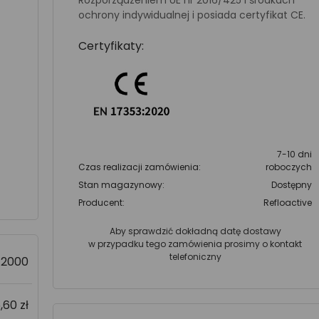
Rozporządzeniem UE nr 2016/425 i środkach
ochrony indywidualnej i posiada certyfikat CE.
Certyfikaty:
7-10 dni
Czas realizacji zamówienia:
roboczych
Stan magazynowy:
Dostępny
Producent:
Refloactive
Aby sprawdzić dokładną datę dostawy
w przypadku tego zamówienia prosimy o kontakt
telefoniczny
>2000
,60 zł