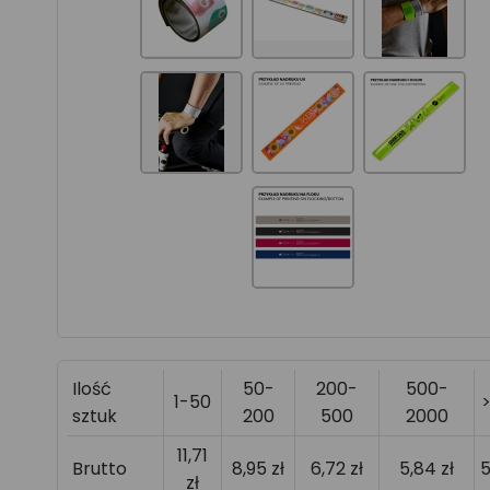
Ilość
50-
200-
500-
1-50
sztuk
200
500
2000
11,71
Brutto
8,95 zł
6,72 zł
5,84 zł
5
zł