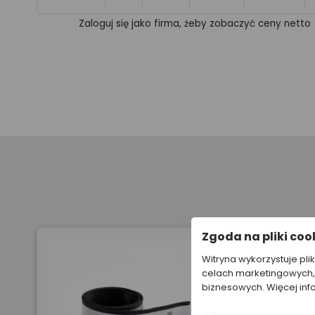
Zaloguj się jako firma, żeby zobaczyć ceny netto
Zgoda na pliki coo
Witryna wykorzystuje pli
celach marketingowych, 
biznesowych. Więcej inf