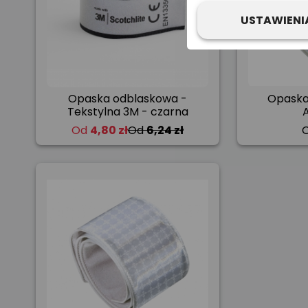
USTAWIENI
Opaska odblaskowa -
Opaska
Tekstylna 3M - czarna
Od
4,80 zł
Od
6,24 zł