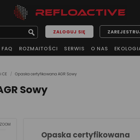
ZALOGUJ SIĘ
ZAREJESTRUJ
FAQ
ROZMAITOŚCI
SERWIS
O NAS
EKOLOGI
ii CE
Opaska certyfikowana AGR Sowy
 AGR Sowy
ZOOM
Opaska certyfikowana