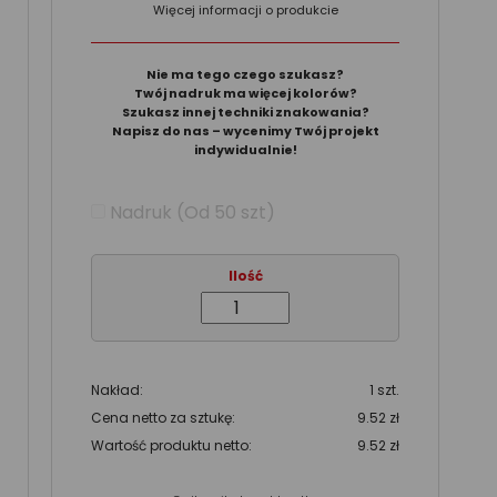
Więcej informacji o produkcie
Nie ma tego czego szukasz?
Twój nadruk ma więcej kolorów?
Szukasz innej techniki znakowania?
Napisz do nas – wycenimy Twój projekt
indywidualnie!
Nadruk (Od 50 szt)
Ilość
Nakład:
1 szt.
Cena netto za sztukę:
9.52 zł
Wartość produktu netto:
9.52 zł