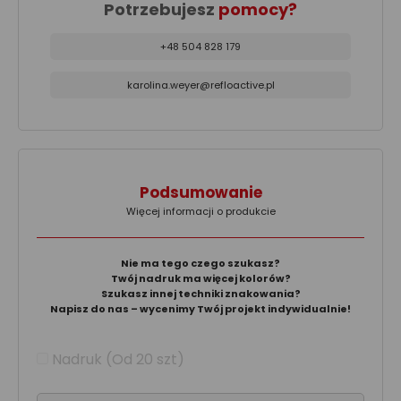
Potrzebujesz
pomocy?
+48 504 828 179
karolina.weyer@refloactive.pl
Podsumowanie
Więcej informacji o produkcie
Nie ma tego czego szukasz?
Twój nadruk ma więcej kolorów?
Szukasz innej techniki znakowania?
Napisz do nas – wycenimy Twój projekt indywidualnie!
Nadruk (Od 20 szt)