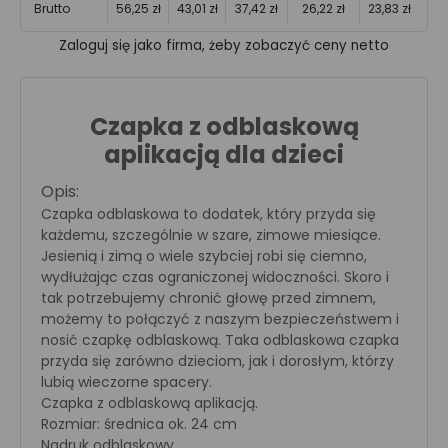
Brutto
56,25 zł
43,01 zł
37,42 zł
26,22 zł
23,83 zł
Zaloguj się jako firma, żeby zobaczyć ceny netto
Czapka z odblaskową
aplikacją dla dzieci
Opis:
Czapka odblaskowa to dodatek, który przyda się
każdemu, szczególnie w szare, zimowe miesiące.
Jesienią i zimą o wiele szybciej robi się ciemno,
wydłużając czas ograniczonej widoczności. Skoro i
tak potrzebujemy chronić głowę przed zimnem,
możemy to połączyć z naszym bezpieczeństwem i
nosić czapkę odblaskową. Taka odblaskowa czapka
przyda się zarówno dzieciom, jak i dorosłym, którzy
lubią wieczorne spacery.
Czapka z odblaskową aplikacją.
Rozmiar: średnica ok. 24 cm
Nadruk odblaskowy