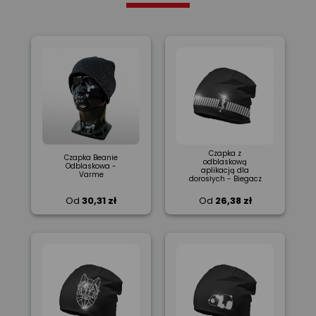
Czapka z
Czapka Beanie
odblaskową
Odblaskowa -
aplikacją dla
Varme
dorosłych - Biegacz
Od
30,31 zł
Od
26,38 zł