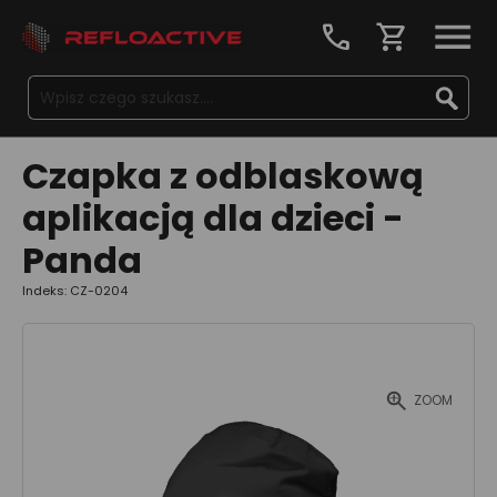
call
shopping_cart
Czapka z odblaskową
aplikacją dla dzieci -
Panda
Indeks: CZ-0204
ZOOM