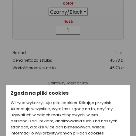
Kolor
Ilość
Nakład:
1 szt.
Cena netto za sztukę:
45.73 zł
Wartość produktu netto:
45.73 zł
Całkowity koszt brutto
56.25 zł
Zgoda na pliki cookies
Całkowity koszt netto
Witryna wykorzystuje pliki cookies. Klikając przycisk
45.73 zł
Akceptuję wszystkie, wyrażasz zgodę na to, abyśmy
używali ich w celach marketingowych, w tym
Cena nie zawiera kosztów wysyłki.
personalizacji reklam, analizowania ruchu na naszych
stronach, a także w celach biznesowych. Więcej
informacji o wykorzystywanych plikach cookies